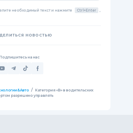
делите необходимый текст и нажмите
Ctrl+Enter
,
ДЕЛИТЬСЯ НОВОСТЬЮ
Подпишитесь на нас
/
хнологии&Авто
Категория «B» в водительских
ортом разрешено управлять