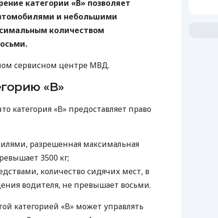
рение категории «B» позволяет
автомобилями и небольшими
ксимальным количеством
осьми.
ном сервисном центре МВД.
егорию «B»
то категория «B» предоставляет право
илями, разрешенная максимальная
ревышает 3500 кг;
дствами, количество сидячих мест, в
дения водителя, не превышает восьми.
ытой категорией «B» может управлять