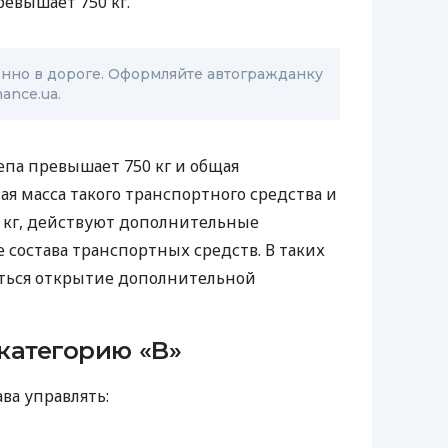
евышает 750 кг.
енно в дороге. Оформляйте автогражданку
ance.ua.
епа превышает 750 кг и общая
я масса такого транспортного средства и
 кг, действуют дополнительные
 состава транспортных средств. В таких
аться открытие дополнительной
 категорию «B»
ава управлять: