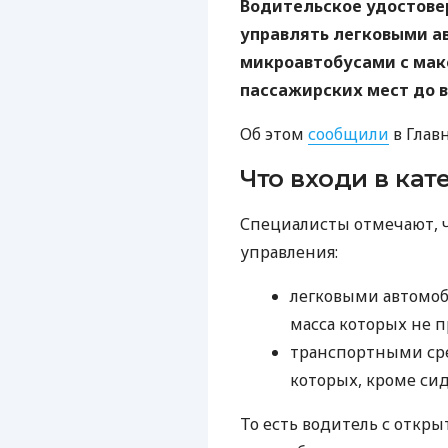
Водительское удостове
управлять легковыми 
микроавтобусами с ма
пассажирских мест до в
Об этом
сообщили
в Глав
Что входи в кат
Специалисты отмечают, ч
управления:
легковыми автомоб
масса которых не п
транспортными сре
которых, кроме си
То есть водитель с откр