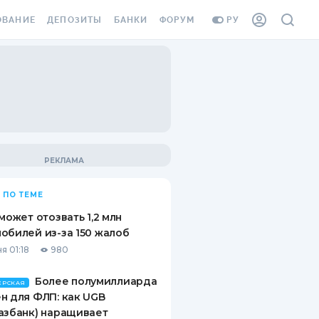
ОВАНИЕ
ДЕПОЗИТЫ
БАНКИ
ФОРУМ
РУ
ВСЕ ДЕПОЗИТЫ
ВСЕ БАНКИ
ВАНИЕ ЖИЛЬЯ ОТ
ДЕПОЗИТЫ В USD
ОТЗЫВЫ О БАНКАХ
И ШАХЕДОВ
ДЕПОЗИТЫ В EUR
МИКРОФИНАНСОВЫЕ
АХОВКА ЗАГРАНИЦУ
ОРГАНИЗАЦИИ
БОНУС К ДЕПОЗИТАМ
ОТЗЫВЫ ОБ МФО
УСЛОВИЯ АКЦИИ
Я КАРТА
 ПО ТЕМЕ
ВОПРОСЫ И ОТВЕТЫ
ОННАЯ ВИНЬЕТКА
 может отозвать 1,2 млн
ДЕПОЗИТНЫЙ КАЛЬКУЛЯТОР
обилей из-за 150 жалоб
Я СОТРУДНИКОВ
я 01:18
980
ПУТЕВОДИТЕЛИ ПО
SSISTANCE
СБЕРЕЖЕНИЯМ
Более полумиллиарда
ЕРСКАЯ
н для ФЛП: как UGB
ВАНИЕ ОТ
азбанк) наращивает
ТНЫХ СЛУЧАЕВ