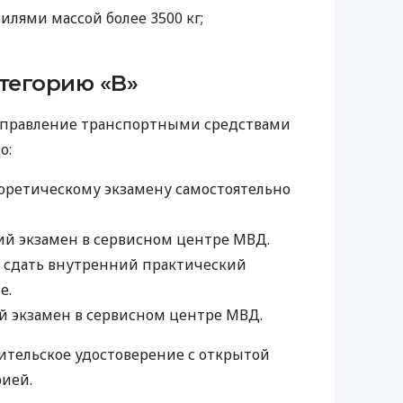
лями массой более 3500 кг;
атегорию «B»
 управление транспортными средствами
о:
еоретическому экзамену самостоятельно
ий экзамен в сервисном центре МВД.
 сдать внутренний практический
е.
й экзамен в сервисном центре МВД.
дительское удостоверение с открытой
ией.