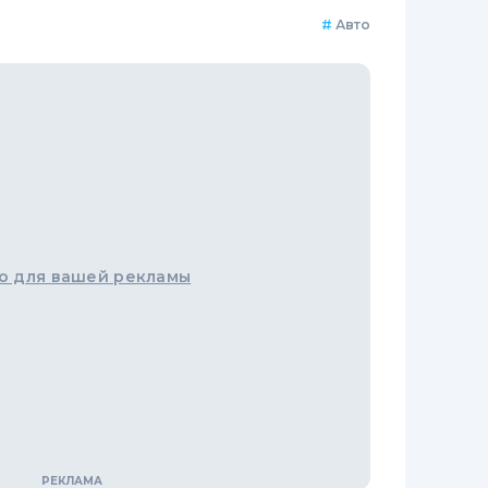
#
Авто
о для вашей рекламы