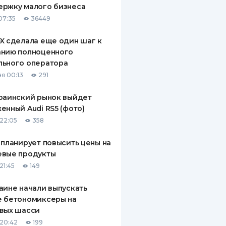
ержку малого бизнеса
ДИТЕЛИ ПО
07:35
36449
ВАНИЮ
X сделала еще один шаг к
РАХОВЫЕ ПОЛИСЫ
анию полноценного
льного оператора
ВЫЕ КОМПАНИИ
я 00:13
291
 О СТРАХОВЫХ
ИЯХ
раинский рынок выйдет
енный Audi RS5 (фото)
КА И ОПЛАТА
22:05
358
ТЫ
 планирует повысить цены на
евые продукты
21:45
149
аине начали выпускать
е бетономиксеры на
вых шасси
20:42
199