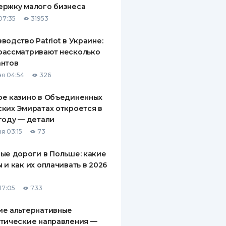
ержку малого бизнеса
ДИТЕЛИ ПО
07:35
31953
ВАНИЮ
водство Patriot в Украине:
РАХОВЫЕ ПОЛИСЫ
рассматривают несколько
антов
ВЫЕ КОМПАНИИ
я 04:54
326
 О СТРАХОВЫХ
ИЯХ
ое казино в Объединенных
ких Эмиратах откроется в
КА И ОПЛАТА
году — детали
я 03:15
73
ТЫ
ые дороги в Польше: какие
 и как их оплачивать в 2026
17:05
733
ие альтернативные
тические направления —