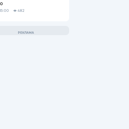
10
15:00
482