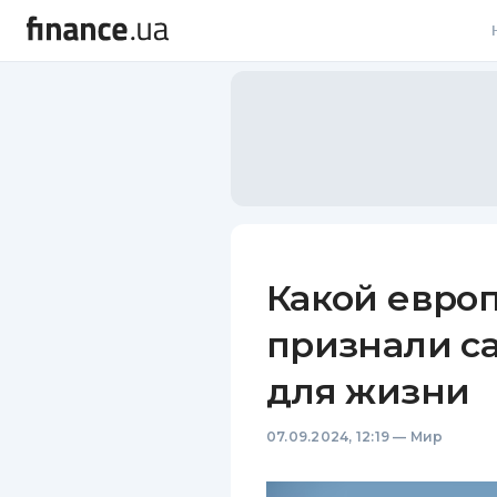
В
В
Л
А
Н
Какой евро
С
признали 
П
для жизни
Т
07.09.2024, 12:19
—
Мир
Р