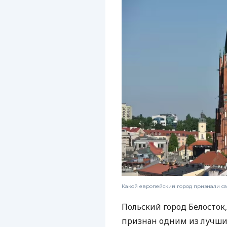
Какой европейский город признали са
Польский город Белосток,
признан одним из лучших