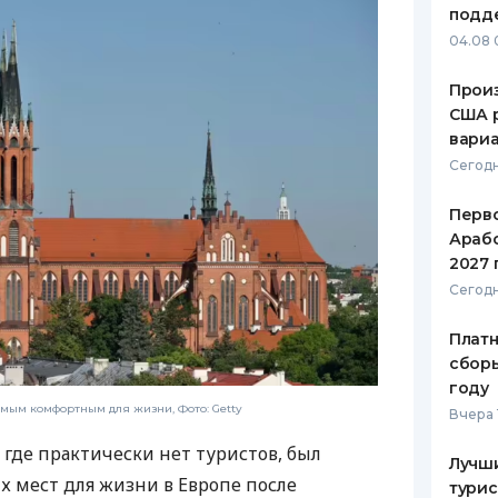
подд
ЕЖЕМЕСЯЧНЫЙ ОБЗОР
ПУТЕВО
04.08 
КЕШБЭКА
СТРАХО
Произ
ПУТЕВОДИТЕЛИ ПО
ВСЕ СТ
США 
БАНКОВСКИМ КАРТАМ
вари
СТРАХО
Сегодн
ОТЗЫВЫ
КОМПАН
Перв
Арабс
ДОСТАВ
2027 
Сегодн
КОНТАК
Платн
сборы
году
мым комфортным для жизни, Фото: Getty
Вчера 
 где практически нет туристов, был
Лучш
 мест для жизни в Европе после
турис