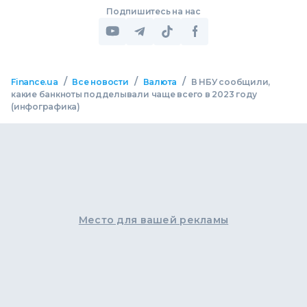
Подпишитесь на нас
/
/
/
Finance.ua
Все новости
Валюта
В НБУ сообщили,
какие банкноты подделывали чаще всего в 2023 году
(инфографика)
Место для вашей рекламы