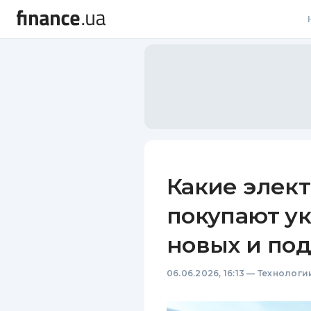
В
В
Л
А
Н
Какие элек
С
покупают у
П
новых и по
Т
06.06.2026, 16:13
—
Технологи
Р