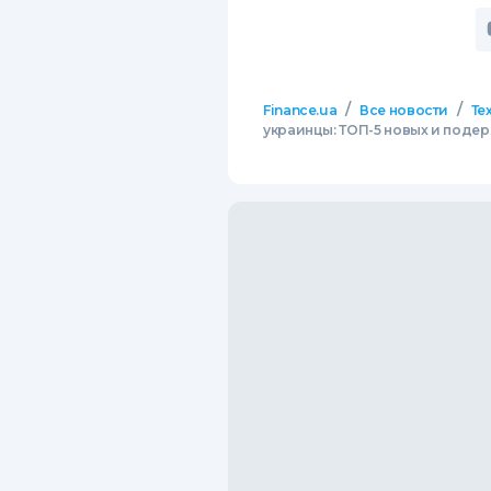
/
/
Finance.ua
Все новости
Те
украинцы: ТОП-5 новых и под