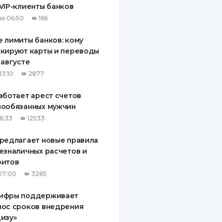
VIP-клиенты банков
ДИТЕЛИ ПО
я 06:50
166
ВАНИЮ
 лимиты банков: кому
РАХОВЫЕ ПОЛИСЫ
кируют карты и переводы
 августе
ВЫЕ КОМПАНИИ
13:10
2877
 О СТРАХОВЫХ
ИЯХ
аботает арест счетов
нообязанных мужчин
КА И ОПЛАТА
6:33
12533
ТЫ
редлагает новые правила
езналичных расчетов и
зитов
07:00
3285
ифры поддерживает
нос сроков внедрения
изу»