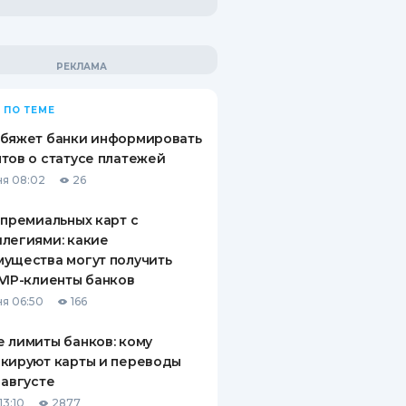
 ПО ТЕМЕ
обяжет банки информировать
тов о статусе платежей
я 08:02
26
 премиальных карт с
легиями: какие
ущества могут получить
VIP-клиенты банков
я 06:50
166
 лимиты банков: кому
кируют карты и переводы
 августе
13:10
2877