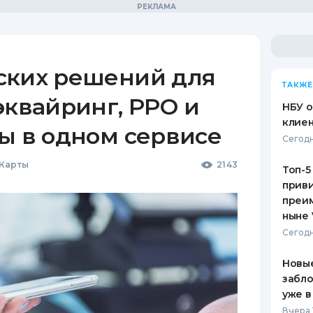
ских решений для
ТАКЖЕ
эквайринг, РРО и
НБУ 
клиен
ы в одном сервисе
Сегодн
 Карты
2143
Топ-5
приви
преим
ныне 
Сегодн
Новые
забло
уже в
Вчера 