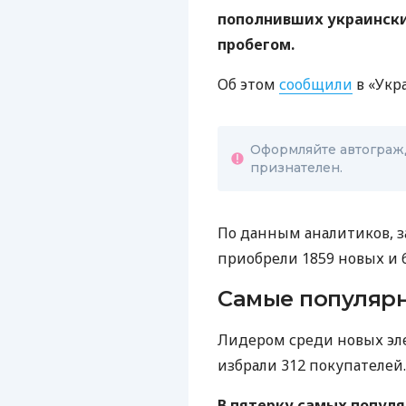
пополнивших украински
пробегом.
Об этом
сообщили
в «Укр
Оформляйте автогражд
признателен.
По данным аналитиков, за
приобрели 1859 новых и 
Самые популяр
Лидером среди новых элек
избрали 312 покупателей.
В пятерку самых попул