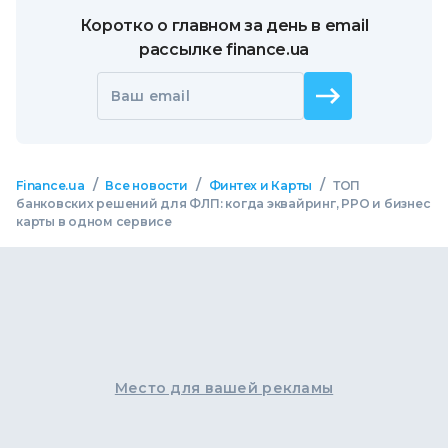
Коротко о главном за день в email
рассылке finance.ua
Ваш email
/
/
/
Finance.ua
Все новости
Финтех и Карты
ТОП
банковских решений для ФЛП: когда эквайринг, РРО и бизнес
карты в одном сервисе
Место для вашей рекламы