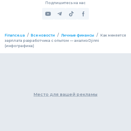
Подпишитесь на нас
/
/
/
Finance.ua
Все новости
Личные финансы
Как меняется
зарплата разработчика с опытом — анализ Djinni
(инфографика)
Место для вашей рекламы