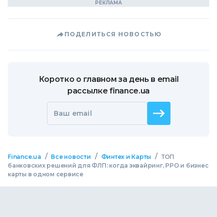
ПОДЕЛИТЬСЯ НОВОСТЬЮ
Коротко о главном за день в email
рассылке finance.ua
Ваш email
/
/
/
Finance.ua
Все новости
Финтех и Карты
ТОП
банковских решений для ФЛП: когда эквайринг, РРО и бизнес
карты в одном сервисе