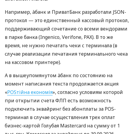
Например, àбанк и ПриватБанк разработали JSON-
протокол — это единственный кассовый протокол,
поддерживающий сочетание со всеми вендорами
в парке банка (Ingenico, Verifone, PAX). В то же
время, не нужно печатать чеки с терминала (в
случае реализации печатания терминального чека
на кассовом принтере).
А в вышеупомянутом àбанк по состоянию на
момент написания текста продолжается акция
«
POSтійна економія
», согласно условиям которой
при открытии счета ФЛП есть возможность
подключить эквайринг без абонплаты за POS-
терминал в случае осуществления трех оплат
бизнес-картой Голубая Mastercard на сумму от 1
тыс. грн. Комиссия за эквайринг до 30.09.2026