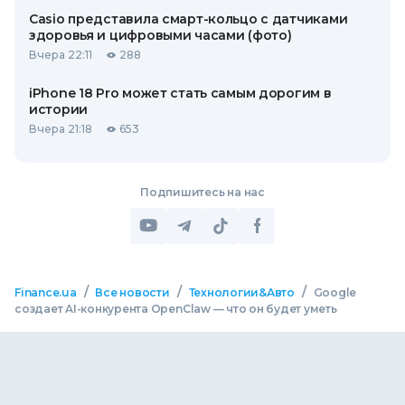
Casio представила смарт-кольцо с датчиками
здоровья и цифровыми часами (фото)
Вчера 22:11
288
iPhone 18 Pro может стать самым дорогим в
истории
Вчера 21:18
653
Подпишитесь на нас
/
/
/
Finance.ua
Все новости
Технологии&Авто
Google
создает AI-конкурента OpenClaw — что он будет уметь