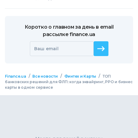
Коротко о главном за день в email
рассылке finance.ua
Ваш email
/
/
/
Finance.ua
Все новости
Финтех и Карты
ТОП
банковских решений для ФЛП: когда эквайринг, РРО и бизнес
карты в одном сервисе