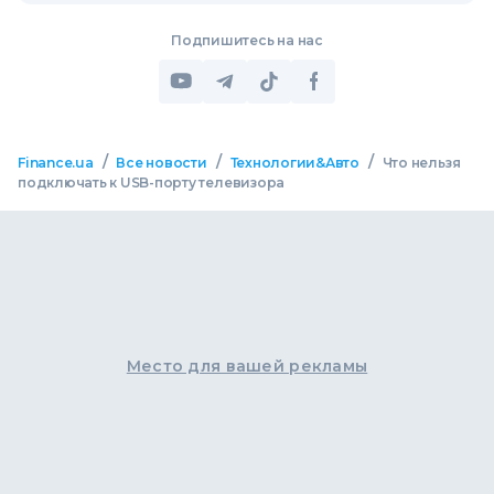
Подпишитесь на нас
/
/
/
Finance.ua
Все новости
Технологии&Авто
Что нельзя
подключать к USB-порту телевизора
Место для вашей рекламы