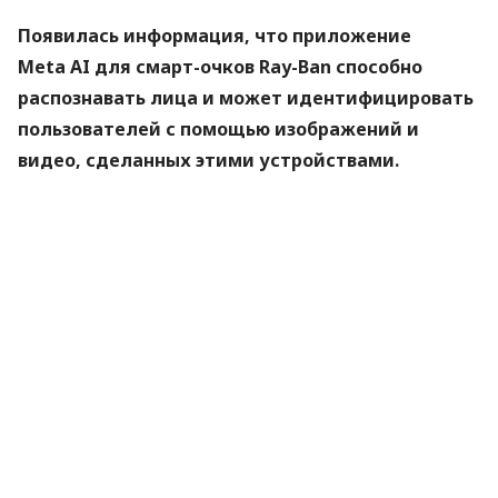
Появилась информация, что приложение
Meta AI для смарт-очков Ray-Ban способно
распознавать лица и может идентифицировать
пользователей с помощью изображений и
видео, сделанных этими устройствами.
Об этом
сообщило
издание WIRED (
через
9to5google), которое провело детальный анализ
приложения Meta AI и обнаружило скрытую, еще
не выпущенную функцию под названием
NameTag.
Что известно о новой функции
Она может распознавать лица, зафиксированные
очками, обрабатывать их и извещать пользователя
о присутствии знакомых людей. По данным