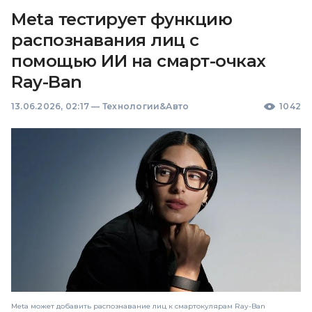
Meta тестирует функцию
распознавания лиц с
помощью ИИ на смарт-очках
Ray-Ban
13.06.2026, 02:17
—
Технологии&Авто
1042
Meta может добавить распознавание лиц к смартокулярам Ray-Ban