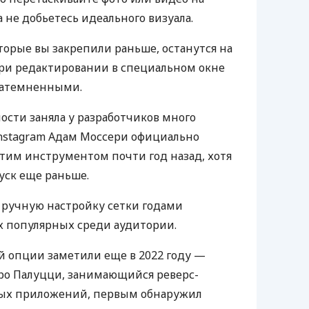
 не добьетесь идеального визуала.
торые вы закрепили раньше, останутся на
При редактировании в специальном окне
 затемненными.
ости заняла у разработчиков много
nstagram Адам Моссери официально
этим инструментом почти год назад, хотя
уск еще раньше.
а ручную настройку сетки годами
х популярных среди аудитории.
й опции заметили еще в 2022 году —
ро Палуцци, занимающийся реверс-
х приложений, первым обнаружил