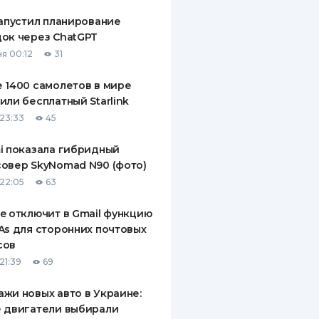
запустил планирование
ок через ChatGPT
я 00:12
31
 1400 самолетов в мире
или бесплатный Starlink
23:33
45
i показала гибридный
овер SkyNomad N90 (фото)
22:05
63
e отключит в Gmail функцию
As для сторонних почтовых
сов
21:39
69
жи новых авто в Украине:
 двигатели выбирали