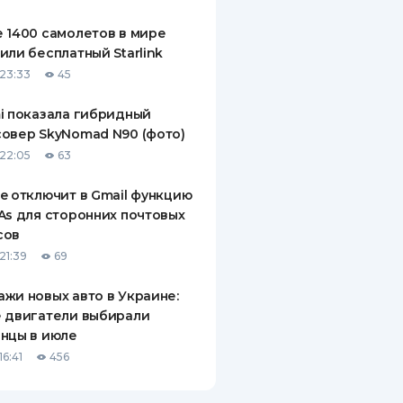
ДИТЕЛИ ПО
 1400 самолетов в мире
ВАНИЮ
или бесплатный Starlink
23:33
45
РАХОВЫЕ ПОЛИСЫ
i показала гибридный
ВЫЕ КОМПАНИИ
овер SkyNomad N90 (фото)
 О СТРАХОВЫХ
22:05
63
ИЯХ
e отключит в Gmail функцию
КА И ОПЛАТА
As для сторонних почтовых
сов
ТЫ
21:39
69
жи новых авто в Украине:
 двигатели выбирали
нцы в июле
6:41
456