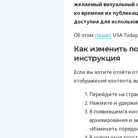
желаемый визуальный с
ко времени их публикац
доступна для использов
Об этом
пишет
USA Today.
Как изменить п
инструкция
Если вы хотите отойти о
отображения контента, в
Перейдите на стра
Нажмите и удержив
В появившемся кон
архивирования и з
«Изменить порядок 
В новом окне прост