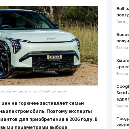
Bolt 
поезд
Сегодн
Более
получ
Вчера 
Xiaom
кросс
Вчера 
Googl
з самых лучших электромобилей для семьи.
Send 
адре
 цен на горючее заставляет семьи
Вчера 
на электромобиль. Поэтому эксперты
Прода
иантов для приобретения в 2026 году. В
какие
евыми параметрами выбора