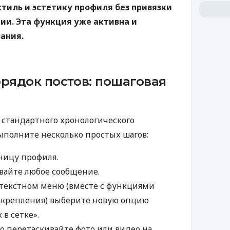
тиль и эстетику профиля без привязки
ии. Эта функция уже активна и
ания.
орядок постов: пошаговая
т стандартного хронологического
ыполните несколько простых шагов:
ницу профиля.
айте любое сообщение.
текстном меню (вместе с функциями
акрепления) выберите новую опцию
в сетке».
о перетаскивайте фото или видео на