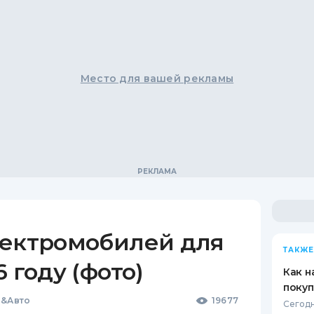
Место для вашей рекламы
лектромобилей для
ТАКЖЕ
 году (фото)
Как н
покуп
и&Авто
19677
Сегодн