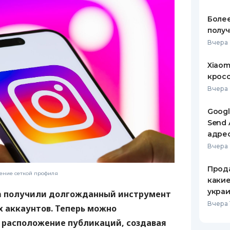
ЕЖЕМЕСЯЧНЫЙ ОБЗОР
ПУТЕВО
Более
КЕШБЭКА
СТРАХО
получ
Вчера 
ПУТЕВОДИТЕЛИ ПО
ВСЕ СТ
БАНКОВСКИМ КАРТАМ
Xiaom
СТРАХО
кросс
ОТЗЫВЫ
Вчера 
КОМПАН
Googl
ДОСТАВ
Send 
адре
КОНТАК
Вчера 
Прода
ление сеткой профиля
какие
украи
m получили долгожданный инструмент
Вчера 1
х аккаунтов. Теперь можно
 расположение публикаций, создавая