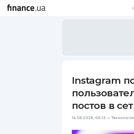
В
В
Л
А
Н
Instagram п
С
пользовате
П
постов в се
Т
14.06.2026, 00:12
—
Технологи
Р