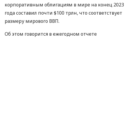
корпоративным облигациям в мире на конец 2023
года составил почти $100 трлн, что соответствует
размеру мирового ВВП.
Об этом говорится в ежегодном отчете
Организации экономического сотрудничества и
развития (ОЭСР).
ЧИТАЙТЕ ТАКЖЕ
Долги за коммуналку: какими будут
последствия и можно ли попасть в суд
«Объемы финансирования за счет облигаций
выросли вместе с экспансионистской денежно-
кредитной политикой после мирового
финансового кризиса 2008 года. Эта тенденция