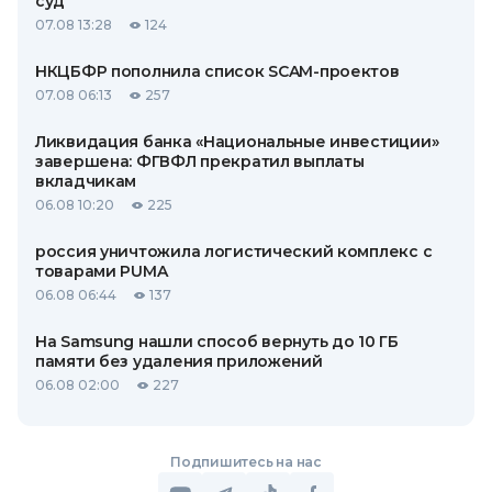
суд
07.08 13:28
124
НКЦБФР пополнила список SCAM-проектов
07.08 06:13
257
Ликвидация банка «Национальные инвестиции»
завершена: ФГВФЛ прекратил выплаты
вкладчикам
06.08 10:20
225
россия уничтожила логистический комплекс с
товарами PUMA
06.08 06:44
137
На Samsung нашли способ вернуть до 10 ГБ
памяти без удаления приложений
06.08 02:00
227
Подпишитесь на нас