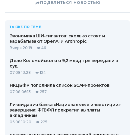
ПОДЕЛИТЬСЯ НОВОСТЬЮ
ТАКЖЕ ПО ТЕМЕ
Экономика ШИ-гигантов: сколько стоят и
зарабатывают OpenAI и Anthropic
Вчера 20:19
46
Дело Коломойского о 9,2 млрд грн передали в
суд
07.08 13:28
124
НКЦБФР пополнила список SCAM-проектов
07.08 06:13
257
Ликвидация банка «Национальные инвестиции»
завершена: ФГВФЛ прекратил выплаты
вкладчикам
06.08 10:20
225
россия уничтожила логистический комплекс с