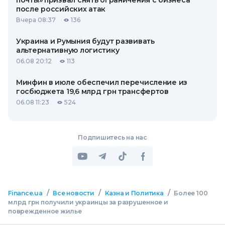
почты» призвал снять ограничения с бизнеса
после российских атак
Вчера 08:37
136
Украина и Румыния будут развивать
альтернативную логистику
06.08 20:12
113
Минфин в июле обеспечил перечисление из
госбюджета 19,6 млрд грн трансфертов
06.08 11:23
524
Подпишитесь на нас
/
/
/
Finance.ua
Все новости
Казна и Политика
Более 100
млрд грн получили украинцы за разрушенное и
поврежденное жилье