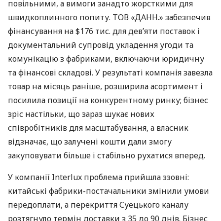
повільними, а вимоги занадто жорсткими для
швидкоплинного попиту. ТОВ «ДАНН.» забезпечив
фінансування на $176 тис. для дев’яти поставок і
документальний супровід укладення угоди та
комунікацію з фабриками, включаючи юридичну
та фінансові складові. У результаті компанія завезла
товар на місяць раніше, розширила асортимент і
посилила позиції на конкурентному ринку; бізнес
зріс настільки, що зараз шукає нових
співробітників для масштабування, а власник
відзначає, що залучені кошти дали змогу
закуповувати більше і стабільно рухатися вперед.
У компанії Interlux проблема прийшла ззовні:
китайські фабрики-постачальники змінили умови
передоплати, а перекриття Суецького каналу
розтягнуло термін доставки з 35 до 90 днів. Бізнес