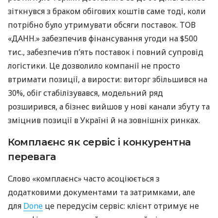
зіткнувся з браком обігових коштів саме тоді, коли
потрібно було утримувати обсяги поставок. ТОВ
«ДАНН.» забезпечив фінансування угоди на $500
тис., забезпечив п’ять поставок і повний супровід
логістики. Це дозволило компанії не просто
втримати позиції, а вирости: виторг збільшився на
30%, обіг стабілізувався, модельний ряд
розширився, а бізнес вийшов у нові канали збуту та
зміцнив позиції в Україні й на зовнішніх ринках.
Комплаєнс як сервіс і конкурентна
перевага
Слово «комплаєнс» часто асоціюється з
додатковими документами та затримками, але
для
Done
це передусім сервіс: клієнт отримує не