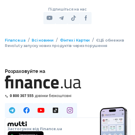
Підпишіться на нас
/
/
/
Finance.ua
Всі новини
Фінтех і Картки
ЄЦБ обмежив
Revolut у запуску нових продуктів через порушення
Розраховуйте на
0 800 307 555
дзвінки безкоштовні
Застосунок від Finance.ua