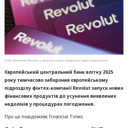
ЄЦБ обмежив Revolut у запуску нових продуктів через порушення
Європейський центральний банк влітку 2025
року тимчасово заборонив європейському
підрозділу фінтех-компанії Revolut запуск нових
фінансових продуктів до усунення виявлених
недоліків у процедурах погодження.
Про це повідомляє Financial Times.