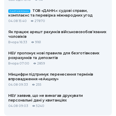
ТОВ «ДАНН.»: судові справи,
ПАРТНЕРСЬКА
комплаєнс та перевірка міжнародних угод
04.08 15:40
27870
Як працює арешт рахунків військовозобов’язаних
чоловіків
Вчора 16:33
9161
НБУ пропонує нові правила для безготівкових
розрахунків та депозитів
Вчора 07:00
2859
Мінцифри підтримує перенесення термінів
впровадження «еАкцизу»
04.08 09:33
255
НБУ заявив, що не вимагав друкувати
персональні дані у квитанціях
04.08 09:03
5240