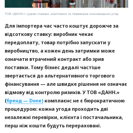
ТОВ «ДАНН.»: судові справи, комплаєнс та перевірка міжнародних угод
Для імпортера час часто коштує дорожче за
відсоткову ставку: виробник чекає
передоплату, товар потрібно запускати у
виробництво, а кожен день затримки може
означати втрачений контракт або зрив
поставки. Тому бізнес дедалі частіше
звертається до альтернативного торгового
фінансування — але швидке рішення не означає
відмову від контролю ризиків. У ТОВ «ДАНН.»
(
бренд — Done)
комплаєнс не є бюрократичною
процедурою: кожна угода проходить дві
незалежні перевірки, клієнта і постачальника,
перш ніж кошти будуть перераховані.