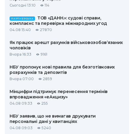
Сьогодні 13:10
114
ТОВ «ДАНН.»: судові справи,
ПАРТНЕРСЬКА
комплаєнс та перевірка міжнародних угод
04.08 15:40
27870
Як працює арешт рахунків військовозобов’язаних
чоловіків
Вчора 16:33
9161
НБУ пропонує нові правила для безготівкових
розрахунків та депозитів
Вчора 07:00
2859
Мінцифри підтримує перенесення термінів
впровадження «еАкцизу»
04.08 09:33
255
НБУ заявив, що не вимагав друкувати
персональні дані у квитанціях
04.08 09:03
5240