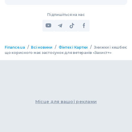
Підпишіться на нас
/
/
/
Finance.ua
Всі новини
Фінтех і Картки
Знижки і кешбек:
що корисного має застосунок для ветеранів «Захист+»
Місце для вашої реклами