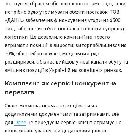
зіткнувся з браком обігових коштів саме тоді, коли
потрібно було утримувати обсяги поставок. ТОВ
«ДАНН.» забезпечив фінансування угоди на $500
тис., забезпечив п’ять поставок і повний супровід
логістики. Це дозволило компанії не просто
втримати позиції, а вирости: виторг збільшився на
30%, обіг стабілізувався, модельний ряд
розширився, а бізнес вийшов у нові канали збуту та
зміцнив позиції в Україні й на зовнішніх ринках.
Комплаєнс як сервіс і конкурентна
перевага
Слово «комплаєнс» часто асоціюється з
додатковими документами та затримками, але
для
Done
це передусім сервіс: клієнт отримує не
лише фінансування, а й додатковий рівень