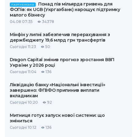
Понад пів мільярда гривень для
ПАРТНЕРСЬКА
ФОПів: як UGB (Укргазбанк) нарощує підтримку
малого бізнесу
04.08 07:35
34378
Мінфін у липні забезпечив перерахування з
держбюджету 19,6 млрд грн трансфертів
Сьогодні 11:23
50
Dragon Capital змінив прогноз зростання ВВП
України у 2026 році
Сьогодні 11:04
136
Ліквідацію банку «Національні інвестиції»
завершено: ФГВФО припинив виплати
вкладникам
Сьогодні 10:20
92
Митниця готує запуск нової системи: що
зміниться
Сьогодні 10:12
136