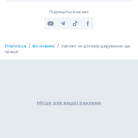
Підпишіться на нас
/
/
Finance.ua
Всі новини
Заповіт чи договір дарування: що
краще
Місце для вашої реклами