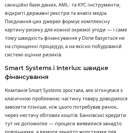
санкційні бази даних, AML- та KYC-інструменти,
відкриті державні реєстри та аналіз медіа.
Поєднання цих джерел формує комплексну
картину ризику для кожної окремої угоди — і саме
тому швидкість фінансування у Done базується не
на спрощенні процедур, а на якісно побудованій
системі оцінки ризиків.
Smart Systems і Interlux: швидке
фінансування
Компанія Smart Systems зростала, але зіткнулася з
класичною проблемою: частину товару доводилося
завозити пізніше, ніж цього потребував ринок,
через нестачу обігових коштів. Банківські кредити
тут не допомогли — процеси виявилися занадто
повільними, а вимоги занадто жорсткими для