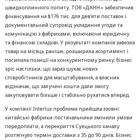
швидкоплинного попиту. ТОВ «ДАНН.» забезпечив
фінансування на $176 тис. для дев’яти поставок і
документальний супровід укладення угоди та
комунікацію з фабриками, включаючи юридичну
та фінансові складові. У результаті компанія завезла
товар на місяць раніше, розширила асортимент і
посилила позиції на конкурентному ринку; бізнес
зріс настільки, що зараз шукає нових
співробітників для масштабування, а власник
відзначає, що залучені кошти дали змогу
закуповувати більше і стабільно рухатися вперед.
У компанії Interlux проблема прийшла ззовні:
китайські фабрики-постачальники змінили умови
передоплати, а перекриття Суецького каналу
розтягнуло термін доставки з 35 до 90 днів. Бізнес