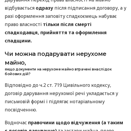
відбувається
одразу
після підписання договору, а у
разі оформлення заповіту спадкоємець набуває
право власності
тільки після смерті
спадкодавця, прийняття та оформлення
спадщини.
Чи можна подарувати нерухоме
майно,
якщо документи на нерухоме майно втрачені внаслідок
бойових дій?
Відповідно до ч.2 ст. 719 Цивільного кодексу,
договір дарування нерухомої речі укладається у
письмовій формі і підлягає нотаріальному
посвідченню.
Водночас
правочини щодо відчуження (а таким
є договір дарування)
та застави майна, право