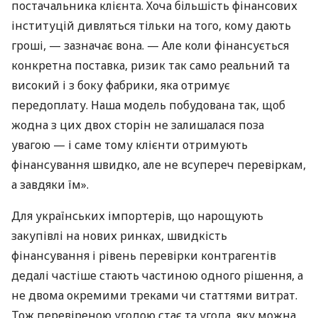
постачальника клієнта. Хоча більшість фінансових
інституцій дивляться тільки на того, кому дають
гроші, — зазначає вона. — Але коли фінансується
конкретна поставка, ризик так само реальний та
високий і з боку фабрики, яка отримує
передоплату. Наша модель побудована так, щоб
жодна з цих двох сторін не залишалася поза
увагою — і саме тому клієнти отримують
фінансування швидко, але не всупереч перевіркам,
а завдяки їм».
Для українських імпортерів, що нарощують
закупівлі на нових ринках, швидкість
фінансування і рівень перевірки контрагентів
дедалі частіше стають частиною одного рішення, а
не двома окремими треками чи статтями витрат.
Тож перевіреною угодою стає та угода, яку можна