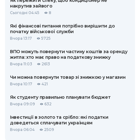
Як пережити спеку, щоб кондиціонер не
накрутив зайвого
Сьогодні 04:45
8
Які фінансові питання потрібно вирішити до
початку військової служби
Вчора 13:17
5725
ВПО можуть повернути частину коштів за оренду
житла: хто має право на податкову знижку
Вчора 11:03
2613
Чи можна повернути товар зі знижкою у магазин
Вчора 10:17
421
Як студенту правильно планувати бюджет
Вчора 09:09
632
Інвестиції в золото та срібло: які податки
доведеться сплачувати українцям
Вчора 06:04
2509