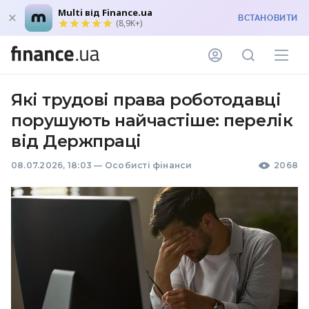
Multi від Finance.ua
ВСТАНОВИТИ
(8,9K+)
Які трудові права роботодавці
порушують найчастіше: перелік
від Держпраці
08.07.2026, 18:03
—
Особисті фінанси
2068