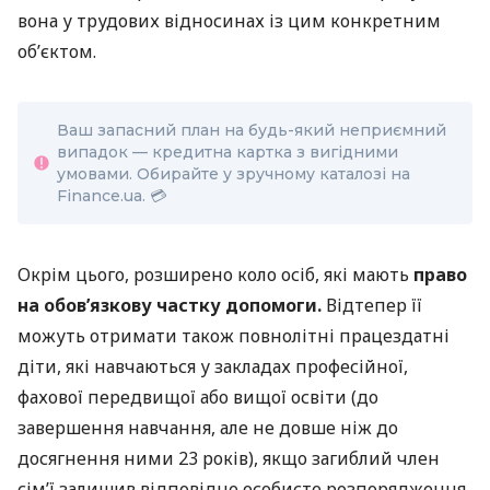
вона у трудових відносинах із цим конкретним
об’єктом.
Ваш запасний план на будь-який неприємний
випадок — кредитна картка з вигідними
умовами. Обирайте у зручному каталозі на
Finance.ua. 💳
Окрім цього, розширено коло осіб, які мають
право
на обов’язкову частку допомоги.
Відтепер її
можуть отримати також повнолітні працездатні
діти, які навчаються у закладах професійної,
фахової передвищої або вищої освіти (до
завершення навчання, але не довше ніж до
досягнення ними 23 років), якщо загиблий член
сім’ї залишив відповідне особисте розпорядження