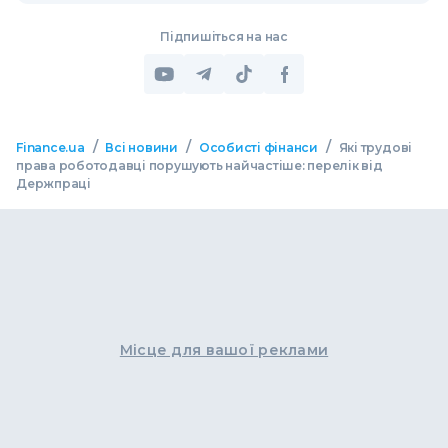
Підпишіться на нас
/
/
/
Finance.ua
Всі новини
Особисті фінанси
Які трудові
права роботодавці порушують найчастіше: перелік від
Держпраці
Місце для вашої реклами