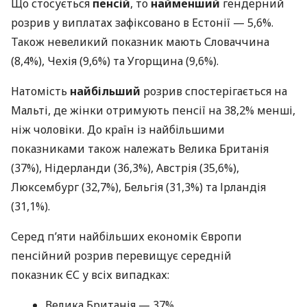
Що стосується
пенсій
, то
найменший
гендерний
розрив у виплатах зафіксовано в Естонії — 5,6%.
Також невеликий показник мають Словаччина
(8,4%), Чехія (9,6%) та Угорщина (9,6%).
Натомість
найбільший
розрив спостерігається на
Мальті, де жінки отримують пенсії на 38,2% менші,
ніж чоловіки. До країн із найбільшими
показниками також належать Велика Британія
(37%), Нідерланди (36,3%), Австрія (35,6%),
Люксембург (32,7%), Бельгія (31,3%) та Ірландія
(31,1%).
Серед п’яти найбільших економік Європи
пенсійний розрив перевищує середній
показник ЄС у всіх випадках:
Велика Британія — 37%,