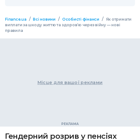
/
/
/
Finance.ua
Всі новини
Особисті фінанси
Як отримати
виплати за шкоду життю та здоров’ю через війну — нові
правила
Місце для вашої реклами
Гендерний розрив у пенсіях