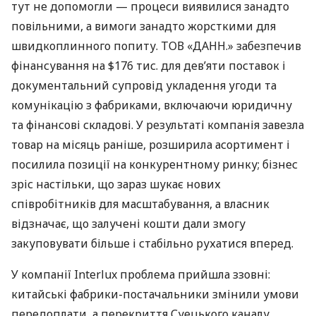
тут не допомогли — процеси виявилися занадто
повільними, а вимоги занадто жорсткими для
швидкоплинного попиту. ТОВ «ДАНН.» забезпечив
фінансування на $176 тис. для дев’яти поставок і
документальний супровід укладення угоди та
комунікацію з фабриками, включаючи юридичну
та фінансові складові. У результаті компанія завезла
товар на місяць раніше, розширила асортимент і
посилила позиції на конкурентному ринку; бізнес
зріс настільки, що зараз шукає нових
співробітників для масштабування, а власник
відзначає, що залучені кошти дали змогу
закуповувати більше і стабільно рухатися вперед.
У компанії Interlux проблема прийшла ззовні:
китайські фабрики-постачальники змінили умови
передоплати, а перекриття Суецького каналу