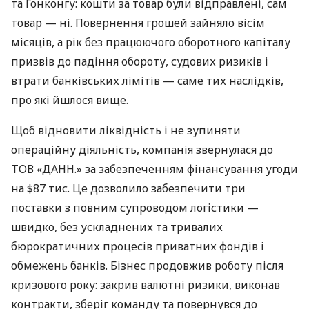
та Гонконгу: кошти за товар були відправлені, сам
товар — ні. Повернення грошей зайняло вісім
місяців, а рік без працюючого оборотного капіталу
призвів до падіння обороту, судових ризиків і
втрати банківських лімітів — саме тих наслідків,
про які йшлося вище.
Щоб відновити ліквідність і не зупиняти
операційну діяльність, компанія звернулася до
ТОВ «ДАНН.» за забезпеченням фінансування угоди
на $87 тис. Це дозволило забезпечити три
поставки з повним супроводом логістики —
швидко, без ускладнених та тривалих
бюрократичних процесів приватних фондів і
обмежень банків. Бізнес продовжив роботу після
кризового року: закрив валютні ризики, виконав
контракти, зберіг команду та повернувся до