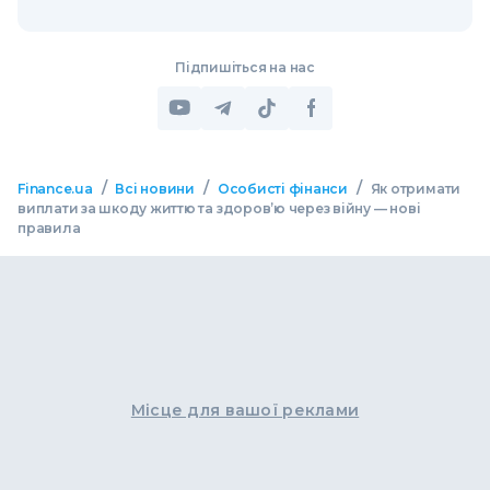
Підпишіться на нас
/
/
/
Finance.ua
Всі новини
Особисті фінанси
Як отримати
виплати за шкоду життю та здоров’ю через війну — нові
правила
Місце для вашої реклами