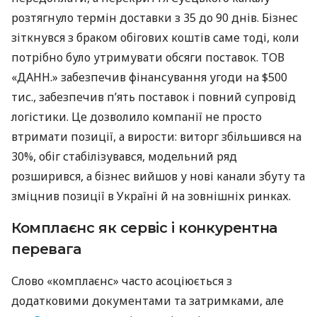
розтягнуло термін доставки з 35 до 90 днів. Бізнес
зіткнувся з браком обігових коштів саме тоді, коли
потрібно було утримувати обсяги поставок. ТОВ
«ДАНН.» забезпечив фінансування угоди на $500
тис., забезпечив п’ять поставок і повний супровід
логістики. Це дозволило компанії не просто
втримати позиції, а вирости: виторг збільшився на
30%, обіг стабілізувався, модельний ряд
розширився, а бізнес вийшов у нові канали збуту та
зміцнив позиції в Україні й на зовнішніх ринках.
Комплаєнс як сервіс і конкурентна
перевага
Слово «комплаєнс» часто асоціюється з
додатковими документами та затримками, але