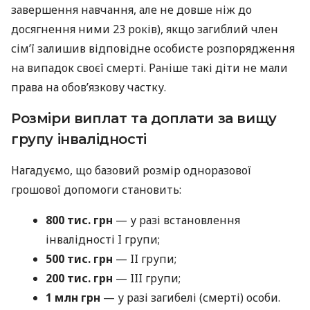
завершення навчання, але не довше ніж до
досягнення ними 23 років), якщо загиблий член
сім’ї залишив відповідне особисте розпорядження
на випадок своєї смерті. Раніше такі діти не мали
права на обов’язкову частку.
Розміри виплат та доплати за вищу
групу інвалідності
Нагадуємо, що базовий розмір одноразової
грошової допомоги становить:
800 тис. грн
— у разі встановлення
інвалідності I групи;
500 тис. грн
— II групи;
200 тис. грн
— III групи;
1 млн грн
— у разі загибелі (смерті) особи.