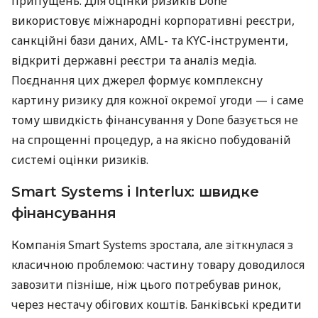
припущень. Для оцінки ризиків Done
використовує міжнародні корпоративні реєстри,
санкційні бази даних, AML- та KYC-інструменти,
відкриті державні реєстри та аналіз медіа.
Поєднання цих джерел формує комплексну
картину ризику для кожної окремої угоди — і саме
тому швидкість фінансування у Done базується не
на спрощенні процедур, а на якісно побудованій
системі оцінки ризиків.
Smart Systems і Interlux: швидке
фінансування
Компанія Smart Systems зростала, але зіткнулася з
класичною проблемою: частину товару доводилося
завозити пізніше, ніж цього потребував ринок,
через нестачу обігових коштів. Банківські кредити