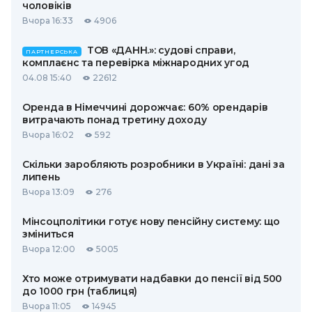
чоловіків
Вчора 16:33
4906
ТОВ «ДАНН.»: судові справи,
ПАРТНЕРСЬКА
комплаєнс та перевірка міжнародних угод
04.08 15:40
22612
Оренда в Німеччині дорожчає: 60% орендарів
витрачають понад третину доходу
Вчора 16:02
592
Скільки заробляють розробники в Україні: дані за
липень
Вчора 13:09
276
Мінсоцполітики готує нову пенсійну систему: що
зміниться
Вчора 12:00
5005
Хто може отримувати надбавки до пенсії від 500
до 1000 грн (таблиця)
Вчора 11:05
14945