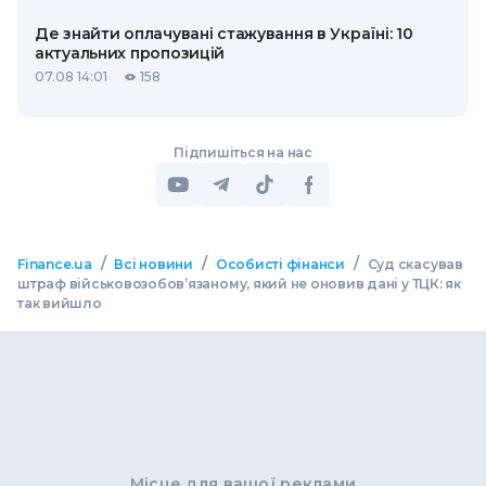
Де знайти оплачувані стажування в Україні: 10
актуальних пропозицій
07.08 14:01
158
Підпишіться на нас
/
/
/
Finance.ua
Всі новини
Особисті фінанси
Суд скасував
штраф військовозобов’язаному, який не оновив дані у ТЦК: як
так вийшло
Місце для вашої реклами