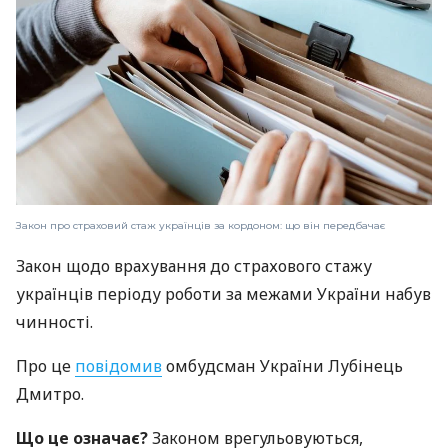
Закон про страховий стаж українців за кордоном: що він передбачає
Закон щодо врахування до страхового стажу
українців періоду роботи за межами України набув
чинності.
Про це
повідомив
омбудсман України Лубінець
Дмитро.
Що це означає?
Законом врегульовуються,