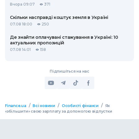
Вчора 09:07
371
Скільки насправді коштує земля в Україні
07.08 18:00
250
Де знайти оплачувані стажування в Україні: 10
актуальних пропозицій
07.08 14:01
158
Підпишіться на нас
/
/
/
Finance.ua
Всі новини
Особисті фінанси
Як
«збільшити» свою зарплату за допомогою відпустки