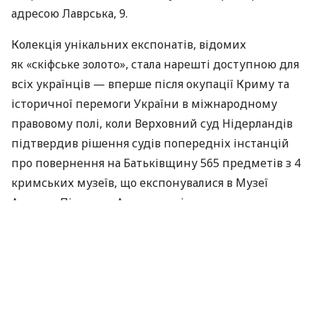
адресою Лаврська, 9.
Колекція унікальних експонатів, відомих
як «скіфське золото», стала нарешті доступною для
всіх українців — вперше після окупації Криму та
історичної перемоги України в міжнародному
правовому полі, коли Верховний суд Нідерландів
підтвердив рішення судів попередніх інстанцій
про повернення на Батьківщину 565 предметів з 4
кримських музеїв, що експонувалися в Музеї
Алларда Пірсона в Амстердамі.
Виставка «Скіфсього золота» фактично стане
постійною у стінах Музею та триватиме до
остаточної деокупації Криму, після чого колекцію
планують перемістити на територію півострова.
Виставковий проєкт «Скарби Криму. Повернення»