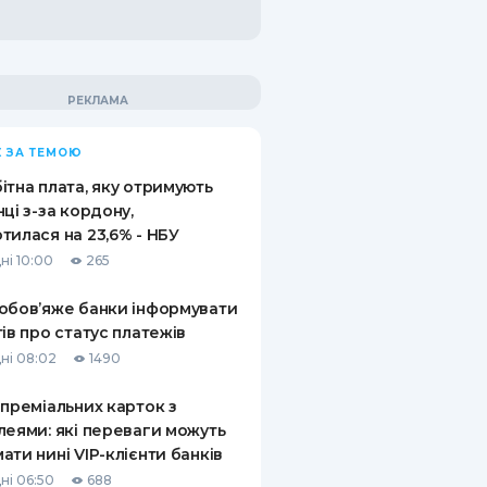
 ЗА ТЕМОЮ
ітна плата, яку отримують
нці з-за кордону,
тилася на 23,6% - НБУ
ні 10:00
265
обов’яже банки інформувати
тів про статус платежів
ні 08:02
1490
 преміальних карток з
леями: які переваги можуть
ати нині VIP-клієнти банків
ні 06:50
688