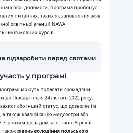
 фінансової допомоги, програма пропонує
вних питаннях, таких як заповнення заяв
ної освітньої агенції NAWA,
льників мовних курсів.
а підзаробити перед святами
участь у програмі
 програмі можуть подавати громадяни
ли до Польщі після 24 лютого 2022 року,
ахист або інший статус, що дозволяє їм
, а також кваліфікацію медсестри або
 3-річним досвідом за останні 5 років.
є також
рівень володіння польською