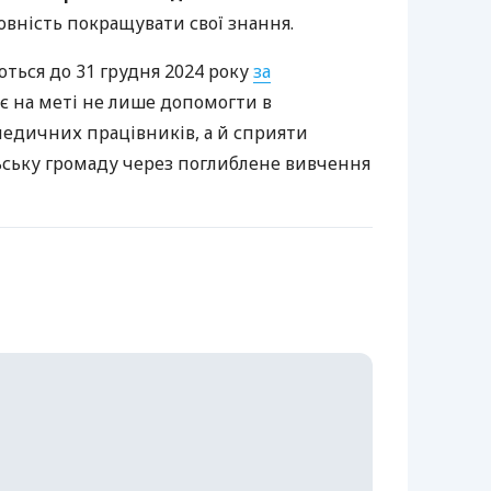
товність покращувати свої знання.
ться до 31 грудня 2024 року
за
ає на меті не лише допомогти в
едичних працівників, а й сприяти
ьську громаду через поглиблене вивчення