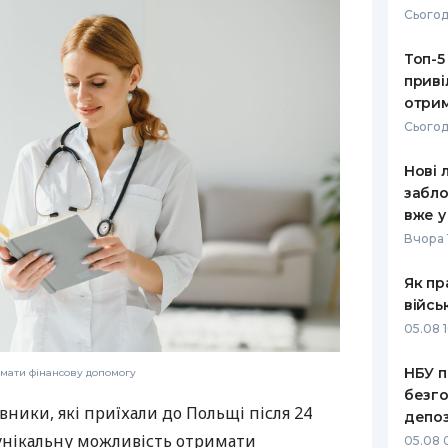
Сьогод
РЕЙТИНГ ДЕБЕТОВИХ
ПУТІВНИ
КАРТОК
СТРАХУ
Топ-5
приві
ЩОМІСЯЧНИЙ ОГЛЯД
ВСІ СТРА
отрим
КЕШБЕКУ
Сьогод
СТРАХОВ
ПУТІВНИКИ ПО
Нові 
БАНКІВСЬКИХ КАРТКАХ
ВІДГУКИ
КОМПАНІ
забло
вже у
ДОСТАВК
Вчора 
КОНТАКТ
Як пр
війсь
05.08 1
НБУ п
имати фінансову допомогу
безго
вники, які приїхали до Польщі після 24
депоз
 унікальну можливість отримати
05.08 