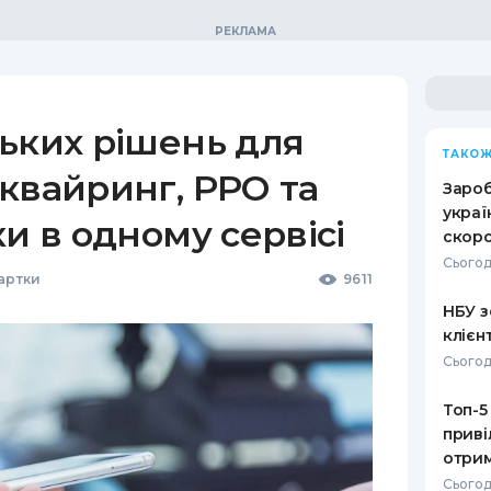
ьких рішень для
ТАКОЖ
квайринг, РРО та
Зароб
украї
ки в одному сервісі
скоро
Сьогод
Картки
9611
НБУ з
клієн
Сьогод
Топ-5
приві
отрим
Сьогод