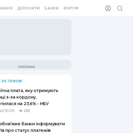
ВАННЯ
ДЕПОЗИТИ
БАНКИ
ФОРУМ
ІЛКА
ВСІ ДЕПОЗИТИ
ВСІ БАНКИ
АННЯ ЖИТЛА ВІД
ДЕПОЗИТИ В USD
ВІДГУКИ ПРО БАНКИ
 ШАХЕДІВ
ДЕПОЗИТИ В EUR
МІКРОФІНАНСОВІ
ХОВКА ЗА КОРДОН
ОРГАНІЗАЦІЇ
БОНУС ДО ДЕПОЗИТІВ
ВІДГУКИ ПРО МФО
УМОВИ АКЦІЇ
КАРТА
 ЗА ТЕМОЮ
ПИТАННЯ ТА ВІДПОВІДІ
ННА ВІНЬЄТКА
ітна плата, яку отримують
ДЕПОЗИТНИЙ КАЛЬКУЛЯТОР
нці з-за кордону,
 СПІВРОБІТНИКІВ
тилася на 23,6% - НБУ
ПУТІВНИКИ ПО
ні 10:00
265
SSISTANCE
ЗАОЩАДЖЕННЯМ
обов’яже банки інформувати
АННЯ ВІД
тів про статус платежів
Х ВИПАДКІВ