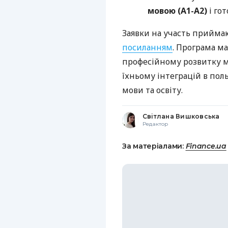
мовою (A1-A2)
і го
Заявки на участь приймаю
посиланням
. Програма м
професійному розвитку м
їхньому інтеграцій в пол
мови та освіту.
Світлана Вишковська
Редактор
За матеріалами:
Finance.ua