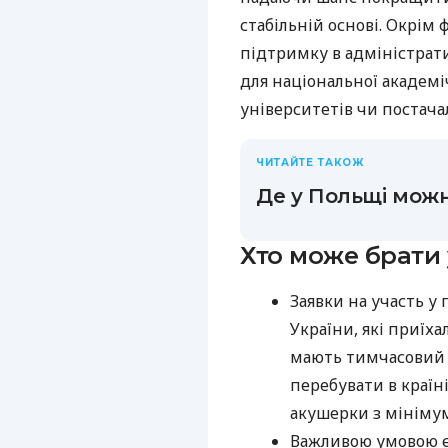
стабільній основі. Окрім
підтримку в адміністрати
для національної академіч
університетів чи постача
ЧИТАЙТЕ ТАКОЖ
Де у Польщі можн
Хто може брати 
Заявки на участь у
України, які приїха
мають тимчасовий з
перебувати в країні
акушерки з мінімум
Важливою умовою 