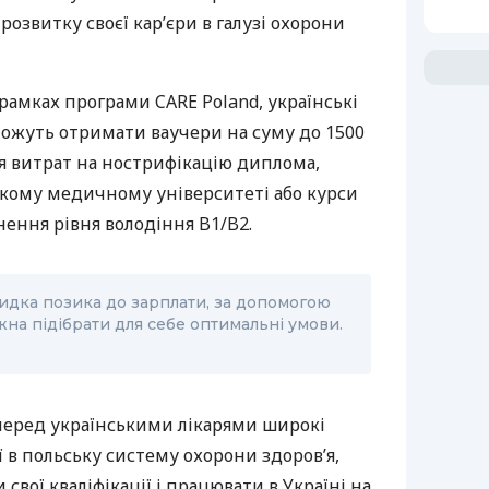
озвитку своєї кар’єри в галузі охорони
у рамках програми CARE Poland, українські
ожуть отримати ваучери на суму до 1500
я витрат на нострифікацію диплома,
ькому медичному університеті або курси
нення рівня володіння B1/B2.
идка позика до зарплати, за допомогою
жна підібрати для себе оптимальні умови.
перед українськими лікарями широкі
ї в польську систему охорони здоров’я,
вої кваліфікації і працювати в Україні на