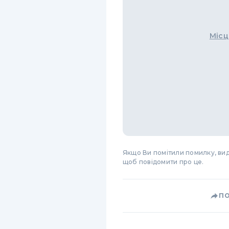
Місц
Якщо Ви помітили помилку, виді
щоб повідомити про це.
П