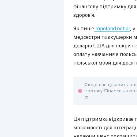
фінансову підтримку для р
здоров’я.
Як пише
inpoland.net.pl
, 
медсестри та акушерки м
доларів США для покритт
оплату навчання в польс
польської мови для досяг
Якщо вас цікавить шв
порталу Finance.ua мо
👛
Ця підтримка відкриває 
можливості для інтеграці
надаючи шанс покращити с