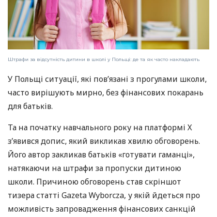
Штрафи за відсутність дитини в школі у Польщі: де та як часто накладають
У Польщі ситуації, які пов’язані з прогулами школи,
часто вирішують мирно, без фінансових покарань
для батьків.
Та на початку навчального року на платформі X
з’явився допис, який викликав хвилю обговорень.
Його автор закликав батьків «готувати гаманці»,
натякаючи на штрафи за пропуски дитиною
школи. Причиною обговорень став скріншот
тизера статті Gazeta Wyborcza, у якій йдеться про
можливість запровадження фінансових санкцій