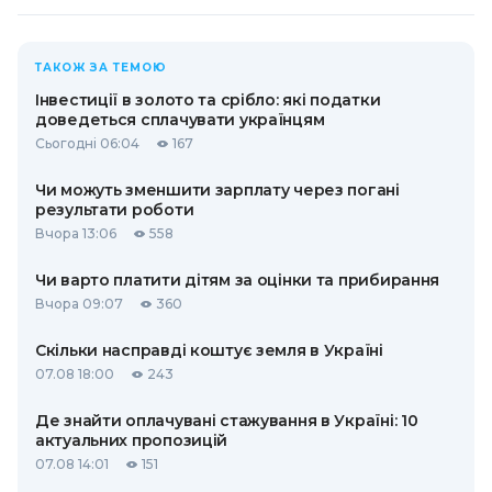
ТАКОЖ ЗА ТЕМОЮ
Інвестиції в золото та срібло: які податки
доведеться сплачувати українцям
Сьогодні 06:04
167
Чи можуть зменшити зарплату через погані
результати роботи
Вчора 13:06
558
Чи варто платити дітям за оцінки та прибирання
Вчора 09:07
360
Скільки насправді коштує земля в Україні
07.08 18:00
243
Де знайти оплачувані стажування в Україні: 10
актуальних пропозицій
07.08 14:01
151