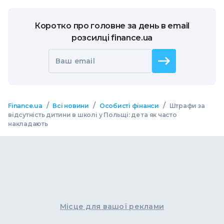
Коротко про головне за день в email
розсилці finance.ua
Ваш email
/
/
/
Finance.ua
Всі новини
Особисті фінанси
Штрафи за
відсутність дитини в школі у Польщі: де та як часто
накладають
Місце для вашої реклами