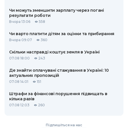
Чи можуть зменшити зарплату через погані
результати роботи
Вчора 13:06
558
Чи варто платити дітям за оцінки та прибирання
Вчора 09:07
360
Скільки насправді коштує земля в Україні
07.08 18:00
243
Де знайти оплачувані стажування в Україні: 10
актуальних пропозицій
07.08 14:01
151
Штрафи за фінансові порушення підвищать в
кілька разів
07.08 12:03
260
Підпишіться на нас