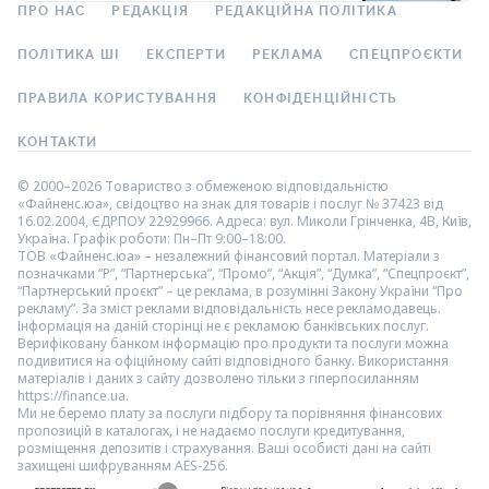
ПРО НАС
РЕДАКЦІЯ
РЕДАКЦІЙНА ПОЛІТИКА
ПОЛІТИКА ШІ
ЕКСПЕРТИ
РЕКЛАМА
СПЕЦПРОЄКТИ
ПРАВИЛА КОРИСТУВАННЯ
КОНФІДЕНЦІЙНІСТЬ
КОНТАКТИ
© 2000–2026 Товариство з обмеженою відповідальністю
«Файненс.юа», свідоцтво на знак для товарів і послуг № 37423 від
16.02.2004, ЄДРПОУ 22929966. Адреса: вул. Миколи Грінченка, 4В, Київ,
Україна. Графік роботи: Пн–Пт 9:00–18:00.
ТОВ «Файненс.юа» – незалежний фінансовий портал. Матеріали з
позначками “Р”, “Партнерська”, “Промо”, “Акція”, “Думка”, “Спецпроєкт”,
“Партнерський проєкт” – це реклама, в розумінні Закону України “Про
рекламу”. За зміст реклами відповідальність несе рекламодавець.
Інформація на даній сторінці не є рекламою банківських послуг.
Верифіковану банком інформацію про продукти та послуги можна
подивитися на офіційному сайті відповідного банку. Використання
матеріалів і даних з сайту дозволено тільки з гіперпосиланням
https://finance.ua.
Ми не беремо плату за послуги підбору та порівняння фінансових
пропозицій в каталогах, і не надаємо послуги кредитування,
розміщення депозитів і страхування. Ваші особисті дані на сайті
захищені шифруванням AES-256.