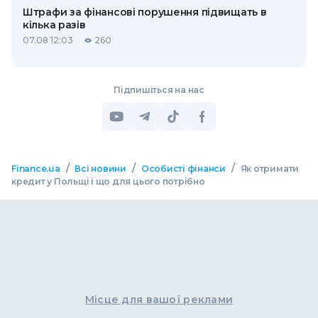
Штрафи за фінансові порушення підвищать в
кілька разів
07.08 12:03
260
Підпишіться на нас
/
/
/
Finance.ua
Всі новини
Особисті фінанси
Як отримати
кредит у Польщі і що для цього потрібно
Місце для вашої реклами