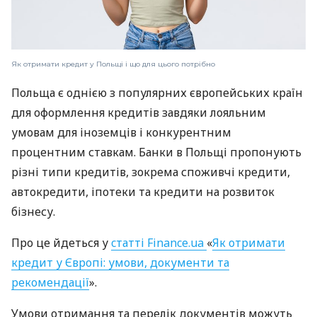
Як отримати кредит у Польщі і що для цього потрібно
Польща є однією з популярних європейських країн
для оформлення кредитів завдяки лояльним
умовам для іноземців і конкурентним
процентним ставкам. Банки в Польщі пропонують
різні типи кредитів, зокрема споживчі кредити,
автокредити, іпотеки та кредити на розвиток
бізнесу.
Про це йдеться у
cтатті Finance.ua
«
Як отримати
кредит у Європі: умови, документи та
рекомендації
».
Умови отримання та перелік документів можуть