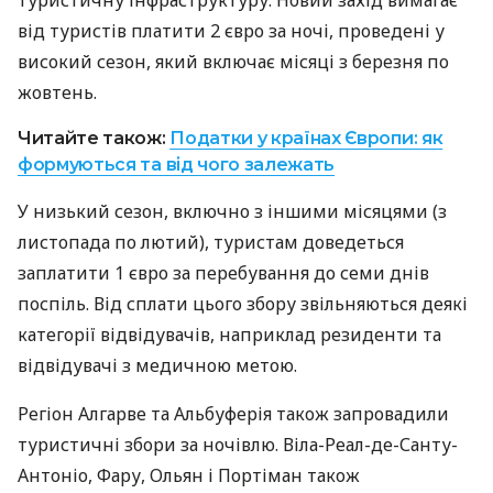
туристичну інфраструктуру. Новий захід вимагає
від туристів платити 2 євро за ночі, проведені у
високий сезон, який включає місяці з березня по
жовтень.
Читайте також:
Податки у країнах Європи: як
формуються та від чого залежать
У низький сезон, включно з іншими місяцями (з
листопада по лютий), туристам доведеться
заплатити 1 євро за перебування до семи днів
поспіль. Від сплати цього збору звільняються деякі
категорії відвідувачів, наприклад резиденти та
відвідувачі з медичною метою.
Регіон Алгарве та Альбуферія також запровадили
туристичні збори за ночівлю. Віла-Реал-де-Санту-
Антоніо, Фару, Ольян і Портіман також