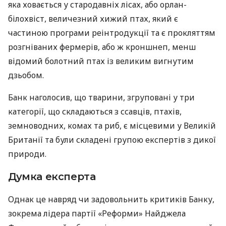
яка ховається у стародавніх лісах, або орлан-
білохвіст, величезний хижий птах, який є
частиною програми реінтродукції та є прокляттям
розгніваних фермерів, або ж кроншнеп, менш
відомий болотний птах із великим вигнутим
дзьобом.
Банк наголосив, що тварини, згруповані у три
категорії, що складаються з ссавців, птахів,
земноводних, комах та риб, є місцевими у Великій
Британії та були складені групою експертів з дикої
природи.
Думка експерта
Однак це навряд чи задовольнить критиків Банку,
зокрема лідера партії «Реформи» Найджела