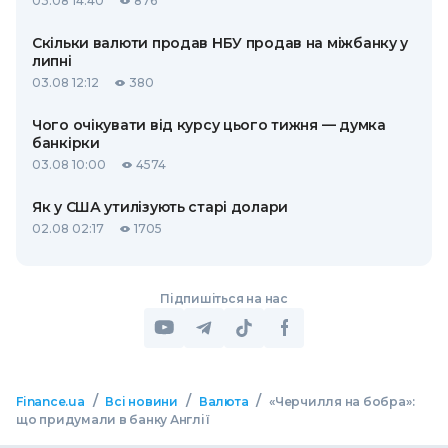
03.08 14:40
876
Скільки валюти продав НБУ продав на міжбанку у
липні
03.08 12:12
380
Чого очікувати від курсу цього тижня — думка
банкірки
03.08 10:00
4574
Як у США утилізують старі долари
02.08 02:17
1705
Підпишіться на нас
/
/
/
Finance.ua
Всі новини
Валюта
«Черчилля на бобра»:
що придумали в банку Англії