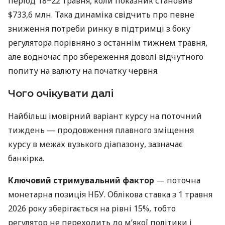
період 18−22 травня, коли показник становив
$733,6 млн. Така динаміка свідчить про певне
зниження потреби ринку в підтримці з боку
регулятора порівняно з останнім тижнем травня,
але водночас про збереження доволі відчутного
попиту на валюту на початку червня.
Чого очікувати далі
Найбільш імовірний варіант курсу на поточний
тиждень — продовження плавного зміщення
курсу в межах вузького діапазону, зазначає
банкірка.
Ключовий стримувальний фактор
— поточна
монетарна позиція НБУ. Облікова ставка з 1 травня
2026 року зберігається на рівні 15%, тобто
регулятор не переходить до м’якої політики і