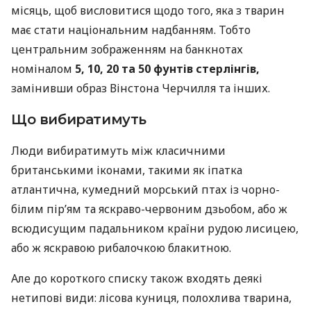
місяць, щоб висловитися щодо того, яка з тварин
має стати національним надбанням. Тобто
центральним зображенням на банкнотах
номіналом
5, 10, 20 та 50 фунтів стерлінгів,
замінивши образ Вінстона Черчилля та інших.
Що вибиратимуть
Люди вибиратимуть між класичними
британськими іконами, такими як іпатка
атлантична, кумедний морський птах із чорно-
білим пір’ям та яскраво-червоним дзьобом, або ж
всюдисущим падальником країни рудою лисицею,
або ж яскравою рибалочкою блакитною.
Але до короткого списку також входять деякі
нетипові види: лісова куниця, полохлива тварина,