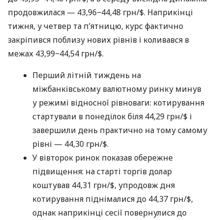
продовжилася — 43,96−44,48 грн/$. Наприкінці
тижня, у четвер та п’ятницю, курс фактично
закріпився поблизу нових рівнів і коливався в
межах 43,99−44,54 грн/$.
Перший літній тиждень на
міжбанківському валютному ринку минув
у режимі відносної рівноваги: котирування
стартували в понеділок біля 44,29 грн/$ і
завершили день практично на тому самому
рівні — 44,30 грн/$.
У вівторок ринок показав обережне
підвищення: на старті торгів долар
коштував 44,31 грн/$, упродовж дня
котирування піднімалися до 44,37 грн/$,
однак наприкінці сесії повернулися до