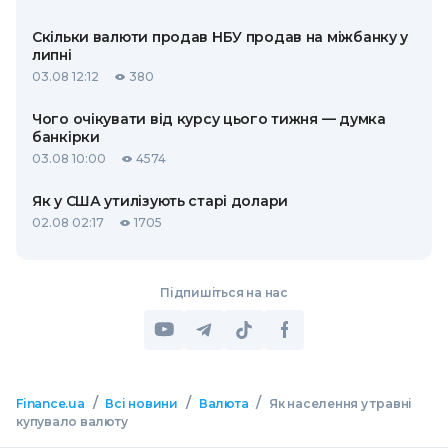
Скільки валюти продав НБУ продав на міжбанку у
липні
03.08 12:12
380
Чого очікувати від курсу цього тижня — думка
банкірки
03.08 10:00
4574
Як у США утилізують старі долари
02.08 02:17
1705
Підпишіться на нас
/
/
/
Finance.ua
Всі новини
Валюта
Як населення у травні
купувало валюту