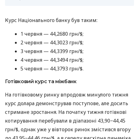
Курс Національного банку був таким:
1 червня — 44,2680 грн/$;
2 червня — 44,3023 грн/$;
3 червня — 44,3399 грн/$;
4 червня — 44,3494 грн/$;
5 червня — 44,3793 грн/$.
Готівковий курс та міжбанк
На готівковому ринку впродовж минулого тижня
курс долара демонстрував поступове, але досить
стримане зростання. На початку тижня готівкові
котирування перебували в діапазоні 43,90−44,45
грн/$, однак уже у вівторок ринок змістився вгору
до 43,95−44,46 грн/$, а в середу висхідна динаміка