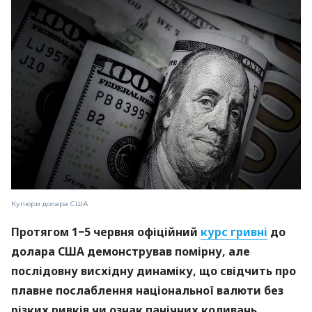
Купюри долара США
Протягом 1−5 червня офіційний
курс гривні
до
долара США демонстрував помірну, але
послідовну висхідну динаміку, що свідчить про
плавне послаблення національної валюти без
різких ривків чи ознак панічних коливань.