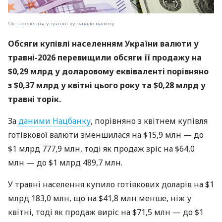
Як населення у травні купувало валюту
Обсяги купівлі населенням України валюти у
травні-2026 перевищили обсяги її продажу на
$0,29 млрд у доларовому еквіваленті порівняно
з $0,37 млрд у квітні цього року та $0,28 млрд у
травні торік.
За
даними Нацбанку
, порівняно з квітнем купівля
готівкової валюти зменшилася на $15,9 млн — до
$1 млрд 777,9 млн, тоді як продаж зріс на $64,0
млн — до $1 млрд 489,7 млн.
У травні населення купило готівкових доларів на $1
млрд 183,0 млн, що на $41,8 млн менше, ніж у
квітні, тоді як продаж виріс на $71,5 млн — до $1