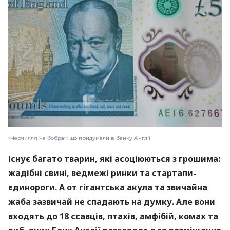
«Черчилля на бобра»: що придумали в банку Англії
Існує багато тварин, які асоціюються з грошима:
жадібні свині, ведмежі ринки та стартапи-
єдинороги. А от гігантська акула та звичайна
жаба зазвичай не спадають на думку. Але вони
входять до 18 ссавців, птахів, амфібій, комах та