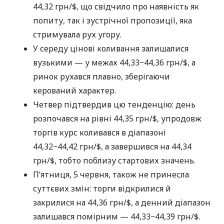
44,32 грн/$, що свідчило про наявність як
попиту, так і зустрічної пропозиції, яка
стримувала рух угору.
У середу цінові коливання залишалися
вузькими — у межах 44,33−44,36 грн/$, а
ринок рухався плавно, зберігаючи
керований характер.
Четвер підтвердив цю тенденцію: день
розпочався на рівні 44,35 грн/$, упродовж
торгів курс коливався в діапазоні
44,32−44,42 грн/$, а завершився на 44,34
грн/$, тобто поблизу стартових значень.
П’ятниця, 5 червня, також не принесла
суттєвих змін: торги відкрилися й
закрилися на 44,36 грн/$, а денний діапазон
залишався помірним — 44,33−44,39 грн/$.