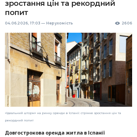
зростання цін та рекордний
попит
04.06.2026, 17:03
—
Нерухомість
2606
«Ідеальний шторм» на ринку оренди в Іспанії: стрімке зростання цін та
рекордний попит
Довгострокова оренда житла в Іспанії