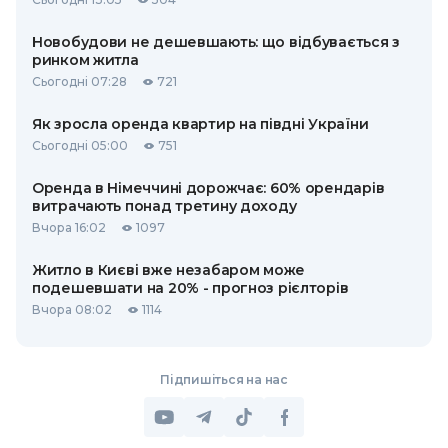
Новобудови не дешевшають: що відбувається з
ринком житла
Сьогодні 07:28
721
Як зросла оренда квартир на півдні України
Сьогодні 05:00
751
Оренда в Німеччині дорожчає: 60% орендарів
витрачають понад третину доходу
Вчора 16:02
1097
Житло в Києві вже незабаром може
подешевшати на 20% - прогноз рієлторів
Вчора 08:02
1114
Підпишіться на нас