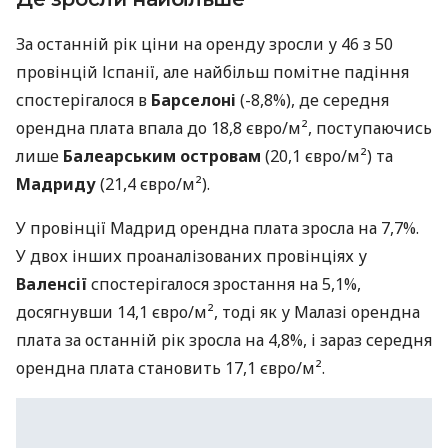
За останній рік ціни на оренду зросли у 46 з 50
провінцій Іспанії, але найбільш помітне падіння
спостерігалося в
Барселоні
(-8,8%), де середня
орендна плата впала до 18,8 євро/м², поступаючись
лише
Балеарським островам
(20,1 євро/м²) та
Мадриду
(21,4 євро/м²).
У провінції Мадрид орендна плата зросла на 7,7%.
У двох інших проаналізованих провінціях у
Валенсії
спостерігалося зростання на 5,1%,
досягнувши 14,1 євро/м², тоді як у Малазі орендна
плата за останній рік зросла на 4,8%, і зараз середня
орендна плата становить 17,1 євро/м².