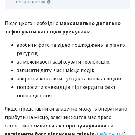
і «прильотів» 🏠
Після цього необхідно
максимально детально
зафіксувати наслідки руйнувань:
зробити фото та відео пошкоджень із різних
ракурсів;
за можливості зафіксувати геолокацію;
записати дату, час і місце події;
зберегти контакти сусідів та інших свідків;
попросити очевидців підтвердити факт
пошкодження.
Якщо представники влади не можуть оперативно
прибути на місце, власник житла має право
самостійно
скласти акт про руйнування
та
засвідчити його підписами свідків
(
шаблон тут
).