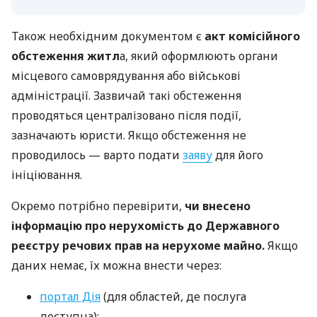
Також необхідним документом є
акт комісійного
обстеження житл
а, який оформлюють органи
місцевого самоврядування або військові
адміністрації. Зазвичай такі обстеження
проводяться централізовано після події,
зазначають юристи. Якщо обстеження не
проводилось — варто подати
заяву
для його
ініціювання.
Окремо потрібно перевірити,
чи внесено
інформацію про нерухомість до Державного
реєстру речових прав на нерухоме майно.
Якщо
даних немає, їх можна внести через:
портал Дія
(для областей, де послуга
доступна);