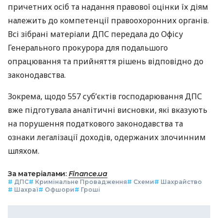
причетних осіб та надання правової оцінки їх діям
належить до компетенції правоохоронних органів.
Всі зібрані матеріали ДПС передала до Офісу
Генерального прокурора для подальшого
опрацювання та прийняття рішень відповідно до
законодавства.
Зокрема, щодо 557 суб’єктів господарювання ДПС
вже підготувала аналітичні висновки, які вказують
на порушення податкового законодавства та
ознаки легалізації доходів, одержаних злочинним
шляхом.
За матеріалами:
Finance.ua
#
ДПС
#
Кримінальне Провадження
#
Схеми
#
Шахрайство
#
Шахраї
#
Офшори
#
Гроші