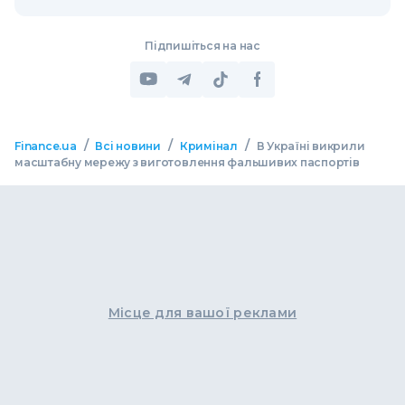
Підпишіться на нас
/
/
/
Finance.ua
Всі новини
Кримінал
В Україні викрили
масштабну мережу з виготовлення фальшивих паспортів
Місце для вашої реклами