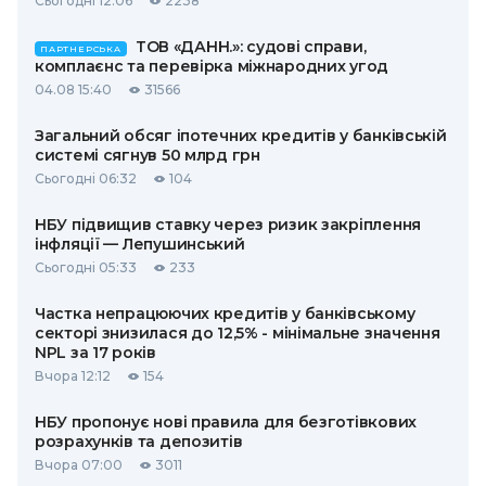
Сьогодні 12:06
2238
ТОВ «ДАНН.»: судові справи,
ПАРТНЕРСЬКА
комплаєнс та перевірка міжнародних угод
04.08 15:40
31566
Загальний обсяг іпотечних кредитів у банківській
системі сягнув 50 млрд грн
Сьогодні 06:32
104
НБУ підвищив ставку через ризик закріплення
інфляції — Лепушинський
Сьогодні 05:33
233
Частка непрацюючих кредитів у банківському
секторі знизилася до 12,5% - мінімальне значення
NPL за 17 років
Вчора 12:12
154
НБУ пропонує нові правила для безготівкових
розрахунків та депозитів
Вчора 07:00
3011