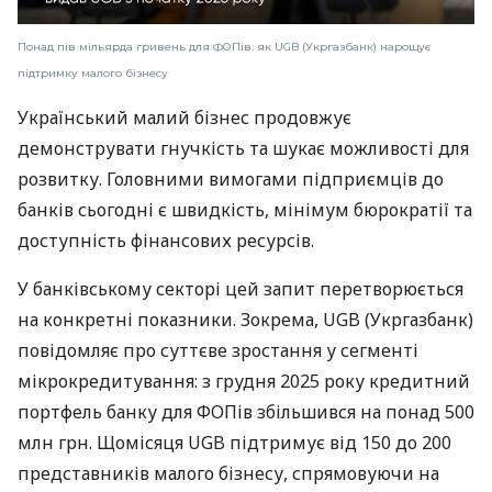
Понад пів мільярда гривень для ФОПів: як UGB (Укргазбанк) нарощує
підтримку малого бізнесу
Український малий бізнес продовжує
демонструвати гнучкість та шукає можливості для
розвитку. Головними вимогами підприємців до
банків сьогодні є швидкість, мінімум бюрократії та
доступність фінансових ресурсів.
У банківському секторі цей запит перетворюється
на конкретні показники. Зокрема, UGB (Укргазбанк)
повідомляє про суттєве зростання у сегменті
мікрокредитування: з грудня 2025 року кредитний
портфель банку для ФОПів збільшився на понад 500
млн грн. Щомісяця UGB підтримує від 150 до 200
представників малого бізнесу, спрямовуючи на