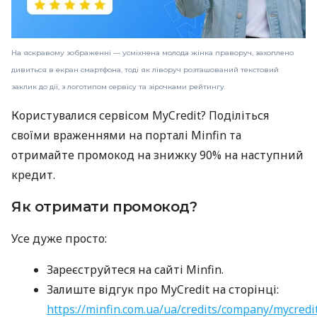
На яскравому зображенні — усміхнена молода жінка праворуч, захоплено
дивиться в екран смартфона, тоді як ліворуч розташований текстовий
заклик до дії, з логотипом сервісу та зірочками рейтингу.
Користувалися сервісом MyCredit? Поділіться
своїми враженнями на порталі Minfin та
отримайте промокод на знижку 90% на наступний
кредит.
Як отримати промокод?
Усе дуже просто:
Зареєструйтеся на сайті Minfin.
Залиште відгук про MyCredit на сторінці:
https://minfin.com.ua/ua/credits/company/mycredi