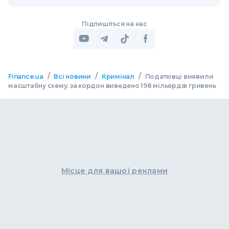
Підпишіться на нас
/
/
/
Finance.ua
Всі новини
Кримінал
Податківці виявили
масштабну схему: за кордон виведено 198 мільярдів гривень
Місце для вашої реклами