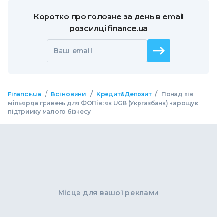
Коротко про головне за день в email
розсилці finance.ua
Ваш email
/
/
/
Finance.ua
Всі новини
Кредит&Депозит
Понад пів
мільярда гривень для ФОПів: як UGB (Укргазбанк) нарощує
підтримку малого бізнесу
Місце для вашої реклами