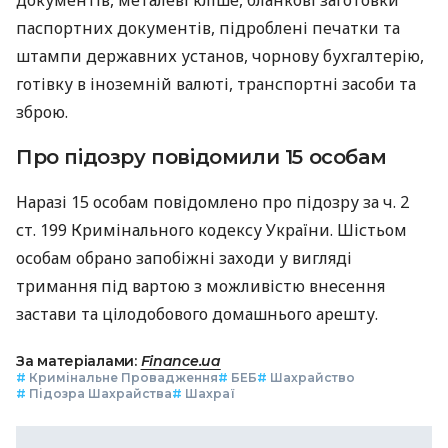
паспортних документів, підроблені печатки та
штампи державних установ, чорнову бухгалтерію,
готівку в іноземній валюті, транспортні засоби та
зброю.
Про підозру повідомили 15 особам
Наразі 15 особам повідомлено про підозру за ч. 2
ст. 199 Кримінального кодексу України. Шістьом
особам обрано запобіжні заходи у вигляді
тримання під вартою з можливістю внесення
застави та цілодобового домашнього арешту.
За матеріалами:
Finance.ua
#
Кримінальне Провадження
#
БЕБ
#
Шахрайство
#
Підозра Шахрайства
#
Шахраї