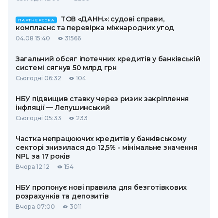
ТОВ «ДАНН.»: судові справи,
ПАРТНЕРСЬКА
комплаєнс та перевірка міжнародних угод
04.08 15:40
31566
Загальний обсяг іпотечних кредитів у банківській
системі сягнув 50 млрд грн
Сьогодні 06:32
104
НБУ підвищив ставку через ризик закріплення
інфляції — Лепушинський
Сьогодні 05:33
233
Частка непрацюючих кредитів у банківському
секторі знизилася до 12,5% - мінімальне значення
NPL за 17 років
Вчора 12:12
154
НБУ пропонує нові правила для безготівкових
розрахунків та депозитів
Вчора 07:00
3011