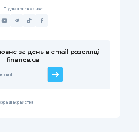
Підпишіться на нас
овне за день в email розсилці
finance.ua
email
озра шахрайства