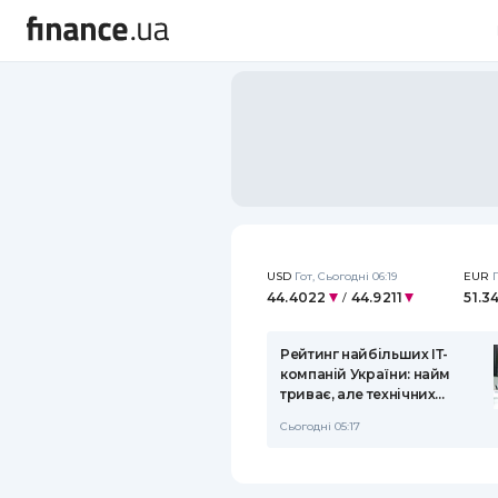
USD
Гот
,
Сьогодні 06:19
EUR
44.4022
44.9211
51.3
/
Рейтинг найбільших ІТ-
компаній України: найм
триває, але технічних
фахівців меншає
Сьогодні 05:17