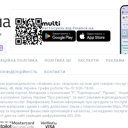
Застосунок від Finance.ua
і
АКЦІЙНА ПОЛІТИКА
ПОЛІТИКА ШІ
ЕКСПЕРТИ
РЕКЛАМА
ОНФІДЕНЦІЙНІСТЬ
КОНТАКТИ
 відповідальністю «Файненс.юа», свідоцтво на знак для товарів і послуг 
нка, 4В, Київ, Україна. Графік роботи: Пн–Пт 9:00–18:00.
совий портал. Матеріали з позначками “Р”, “Партнерська”, “Промо”, “Акція”,
 в розумінні Закону України “Про рекламу”. За зміст реклами відповідальні
нківських послуг. Верифіковану банком інформацію про продукти та послуг
ня матеріалів і даних з сайту дозволено тільки з гіперпосиланням https://fi
ору та порівняння фінансових пропозицій в каталогах, і не надаємо послуг
сті дані на сайті захищені шифруванням AES-256.