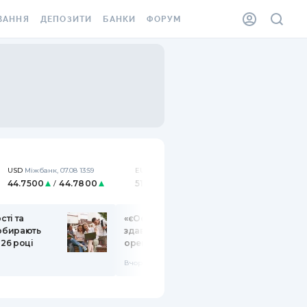
ВАННЯ
ДЕПОЗИТИ
БАНКИ
ФОРУМ
ІЛКА
ВСІ ДЕПОЗИТИ
ВСІ БАНКИ
АННЯ ЖИТЛА ВІД
ДЕПОЗИТИ В USD
ВІДГУКИ ПРО БАНКИ
 ШАХЕДІВ
ДЕПОЗИТИ В EUR
МІКРОФІНАНСОВІ
ХОВКА ЗА КОРДОН
ОРГАНІЗАЦІЇ
БОНУС ДО ДЕПОЗИТІВ
ВІДГУКИ ПРО МФО
УМОВИ АКЦІЇ
USD
Міжбанк
,
07.08 13:59
EUR
Міжбанк
,
07.08 13:59
КАРТА
44.7500
44.7800
51.7399
51.7612
/
/
ПИТАННЯ ТА ВІДПОВІДІ
ННА ВІНЬЄТКА
сті та
ДЕПОЗИТНИЙ КАЛЬКУЛЯТОР
«єОселя»: чому не варто
 обирають
здавати придбане житло в
 СПІВРОБІТНИКІВ
026 році
оренду
ПУТІВНИКИ ПО
SSISTANCE
ЗАОЩАДЖЕННЯМ
Вчора 07:09
АННЯ ВІД
Х ВИПАДКІВ