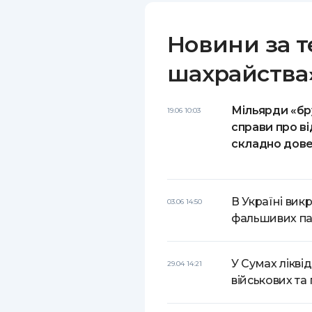
Новини за т
шахрайства
Мільярди «бр
19.06 10:03
справи про в
складно дове
В Україні ви
03.06 14:50
фальшивих па
У Сумах лікві
29.04 14:21
військових та 