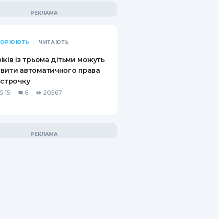
КИ ПО
ВАННЮ
ВОРЮЮТЬ
ЧИТАЮТЬ
ХОВІ ПОЛІСИ
іків із трьома дітьми можуть
І КОМПАНІЇ
вити автоматичного права
дстрочку
 ПРО СТРАХОВІ
5:15
6
20567
Ї
А І ОПЛАТА
И