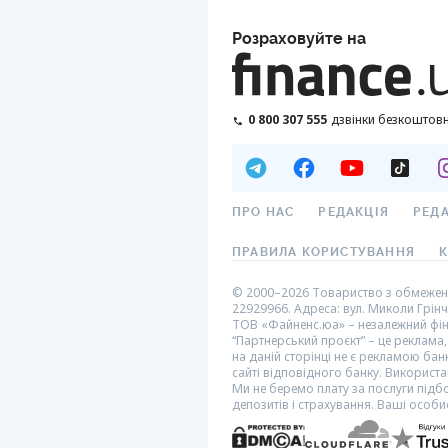
Розраховуйте на
0 800 307 555
дзвінки безкоштовн
ПРО НАС
РЕДАКЦІЯ
РЕД
ПРАВИЛА КОРИСТУВАННЯ
К
© 2000–2026 Товариство з обмеженою
22929966. Адреса: вул. Миколи Грінче
ТОВ «Файненс.юа» – незалежний фінан
“Партнерський проєкт” – це реклама,
на даній сторінці не є рекламою ба
сайті відповідного банку. Використан
Ми не беремо плату за послуги підб
депозитів і страхування. Ваші особи