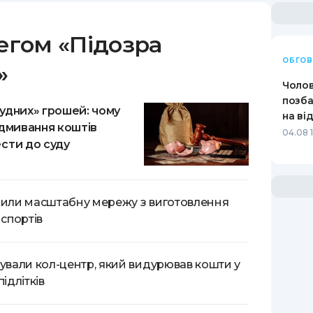
РЕЙТИНГ ДЕБЕТОВИХ
ПУТІВНИ
КАРТОК
СТРАХУ
егом
«
Підозра
ОБГО
ЩОМІСЯЧНИЙ ОГЛЯД
ВСІ СТРА
»
КЕШБЕКУ
Чолов
СТРАХОВ
позба
ПУТІВНИКИ ПО
удних» грошей: чому
на ві
БАНКІВСЬКИХ КАРТКАХ
ВІДГУКИ
ідмивання коштів
04.08 1
КОМПАНІ
сти до суду
ДОСТАВК
КОНТАКТ
крили масштабну мережу з виготовлення
спортів
дували кол-центр, який видурював кошти у
підлітків