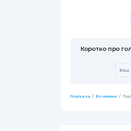
Коротко про гол
Ваш 
/
/
Finance.ua
Всі новини
Під