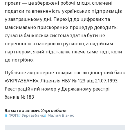
проєкт — це збережені робочі місця, сплачені
податки та впевненість українських підприємців
у завтрашньому дні. Перехід до цифрових та
максимально прискорених процедур доводить:
сучасна банківська система здатна бути не
перепоною з паперовою рутиною, а надійним
партнером, який підставляє плече саме тоді, коли
це потрібно.
Публічне акціонерне товариство акціонерний банк
«УКРГАЗБАНК». Ліцензія НБУ № 123 від 21.07.1993.
Реєстраційний номер у Державному реєстрі
банків № 183
За матеріалами:
Укргазбанк
#
ФОП
#
Укргазбанк
#
Малий Бізнес