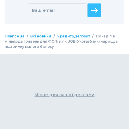
Ваш email
/
/
/
Finance.ua
Всі новини
Кредит&Депозит
Понад пів
мільярда гривень для ФОПів: як UGB (Укргазбанк) нарощує
підтримку малого бізнесу
Місце для вашої реклами