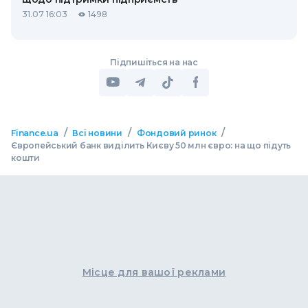
31.07 16:03
1498
Підпишіться на нас
/
/
/
Finance.ua
Всі новини
Фондовий ринок
Європейський банк виділить Києву 50 млн євро: на що підуть
кошти
Місце для вашої реклами