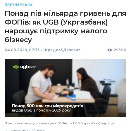
ПАРТНЕРСЬКА
Понад пів мільярда гривень для
ФОПів: як UGB (Укргазбанк)
нарощує підтримку малого
бізнесу
04.08.2026, 07:35
—
Кредит&Депозит
29300
Понад пів мільярда гривень для ФОПів: як UGB (Укргазбанк) нарощує
підтримку малого бізнесу