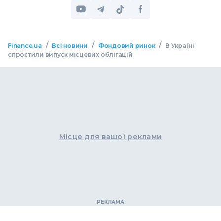
/
/
/
Finance.ua
Всі новини
Фондовий ринок
В Україні
спростили випуск місцевих облігацій
Місце для вашої реклами