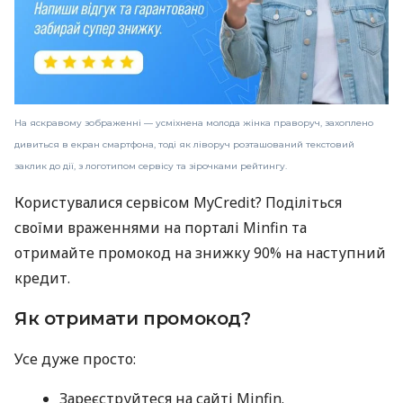
На яскравому зображенні — усміхнена молода жінка праворуч, захоплено
дивиться в екран смартфона, тоді як ліворуч розташований текстовий
заклик до дії, з логотипом сервісу та зірочками рейтингу.
Користувалися сервісом MyCredit? Поділіться
своїми враженнями на порталі Minfin та
отримайте промокод на знижку 90% на наступний
кредит.
Як отримати промокод?
Усе дуже просто:
Зареєструйтеся на сайті Minfin.