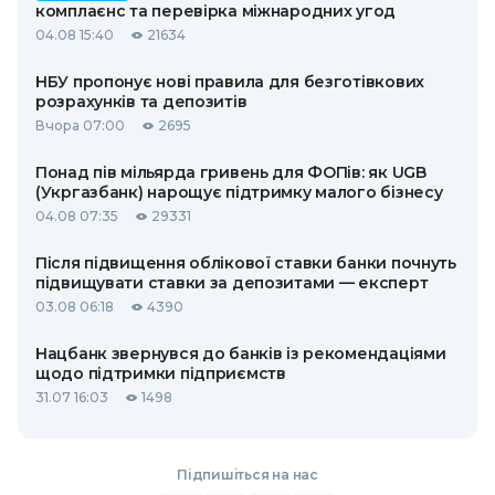
комплаєнс та перевірка міжнародних угод
04.08 15:40
21634
НБУ пропонує нові правила для безготівкових
розрахунків та депозитів
Вчора 07:00
2695
Понад пів мільярда гривень для ФОПів: як UGB
(Укргазбанк) нарощує підтримку малого бізнесу
04.08 07:35
29331
Після підвищення облікової ставки банки почнуть
підвищувати ставки за депозитами — експерт
03.08 06:18
4390
Нацбанк звернувся до банків із рекомендаціями
щодо підтримки підприємств
31.07 16:03
1498
Підпишіться на нас