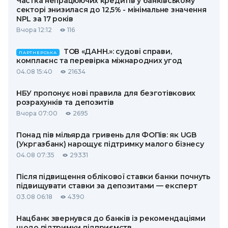
Частка непрацюючих кредитів у банківському
секторі знизилася до 12,5% - мінімальне значення
NPL за 17 років
Вчора 12:12
116
ТОВ «ДАНН.»: судові справи,
ПАРТНЕРСЬКА
комплаєнс та перевірка міжнародних угод
04.08 15:40
21634
НБУ пропонує нові правила для безготівкових
розрахунків та депозитів
Вчора 07:00
2695
Понад пів мільярда гривень для ФОПів: як UGB
(Укргазбанк) нарощує підтримку малого бізнесу
04.08 07:35
29331
Після підвищення облікової ставки банки почнуть
підвищувати ставки за депозитами — експерт
03.08 06:18
4390
Нацбанк звернувся до банків із рекомендаціями
щодо підтримки підприємств