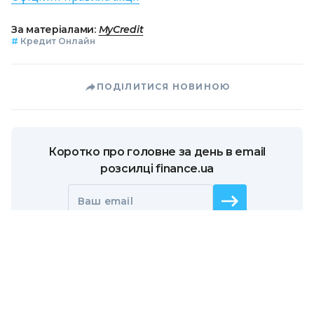
За матеріалами:
MyCredit
#
Кредит Онлайн
ПОДІЛИТИСЯ НОВИНОЮ
Коротко про головне за день в email
розсилці finance.ua
Ваш email
/
/
/
Finance.ua
Всі новини
Кредит&Депозит
Залиште
відгук про MyCredit та отримайте промокод на знижку 90%