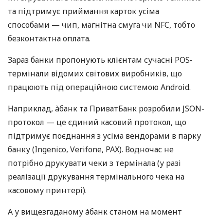
та підтримує приймання карток усіма
способами — чип, магнітна смуга чи NFC, тобто
безконтактна оплата.
Зараз банки пропонують клієнтам сучасні POS-
термінали відомих світових виробників, що
працюють під операційною системою Android.
Наприклад, àбанк та ПриватБанк розробили JSON-
протокол — це єдиний касовий протокол, що
підтримує поєднання з усіма вендорами в парку
банку (Ingenico, Verifone, PAX). Водночас не
потрібно друкувати чеки з термінала (у разі
реалізації друкування термінального чека на
касовому принтері).
А у вищезгаданому àбанк станом на момент