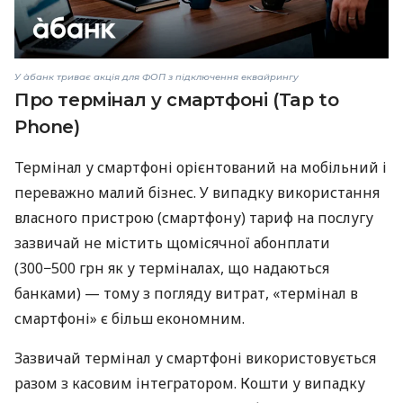
У àбанк триває акція для ФОП з підключення еквайрингу
Про термінал у смартфоні (Tap to
Phone)
Термінал у смартфоні орієнтований на мобільний і
переважно малий бізнес. У випадку використання
власного пристрою (смартфону) тариф на послугу
зазвичай не містить щомісячної абонплати
(300−500 грн як у терміналах, що надаються
банками) — тому з погляду витрат, «термінал в
смартфоні» є більш економним.
Зазвичай термінал у смартфоні використовується
разом з касовим інтегратором. Кошти у випадку