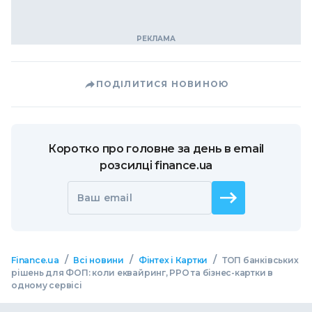
ПОДІЛИТИСЯ НОВИНОЮ
Коротко про головне за день в email
розсилці finance.ua
Ваш email
/
/
/
Finance.ua
Всі новини
Фінтех і Картки
ТОП банківських
рішень для ФОП: коли еквайринг, РРО та бізнес-картки в
одному сервісі