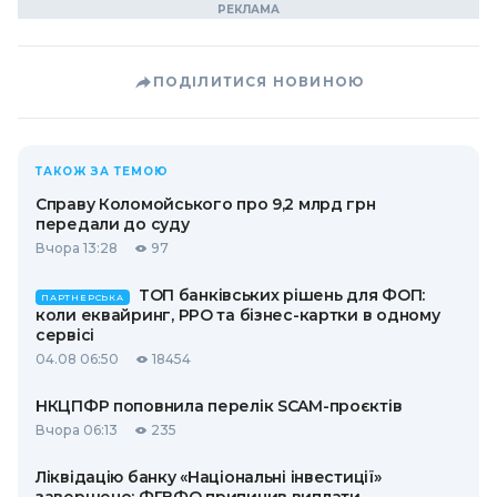
ПОДІЛИТИСЯ НОВИНОЮ
ТАКОЖ ЗА ТЕМОЮ
Справу Коломойського про 9,2 млрд грн
передали до суду
Вчора 13:28
97
ТОП банківських рішень для ФОП:
ПАРТНЕРСЬКА
коли еквайринг, РРО та бізнес-картки в одному
сервісі
04.08 06:50
18454
НКЦПФР поповнила перелік SCAM-проєктів
Вчора 06:13
235
Ліквідацію банку «Національні інвестиції»
завершено: ФГВФО припинив виплати