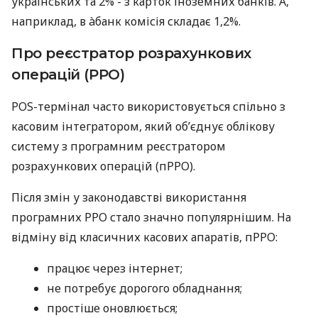
українських та 2% - з карток іноземних банків. А,
наприклад, в àбанк комісія складає 1,2%.
Про реєстратор розрахункових
операцій (РРО)
POS-термінал часто використовується спільно з
касовим інтегратором, який об’єднує облікову
систему з програмним реєстратором
розрахункових операцій (пРРО).
Після змін у законодавстві використання
програмних РРО стало значно популярнішим. На
відміну від класичних касових апаратів, пРРО:
працює через інтернет;
не потребує дорогого обладнання;
простіше оновлюється;