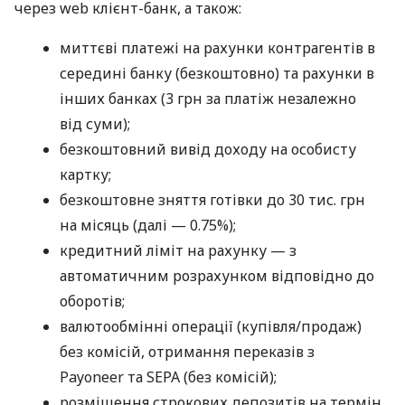
через web клієнт-банк, а також:
миттєві платежі на рахунки контрагентів в
середині банку (безкоштовно) та рахунки в
інших банках (3 грн за платіж незалежно
від суми);
безкоштовний вивід доходу на особисту
картку;
безкоштовне зняття готівки до 30 тис. грн
на місяць (далі — 0.75%);
кредитний ліміт на рахунку — з
автоматичним розрахунком відповідно до
оборотів;
валютообмінні операції (купівля/продаж)
без комісій, отримання переказів з
Payoneer та SEPA (без комісій);
розміщення строкових депозитів на термін