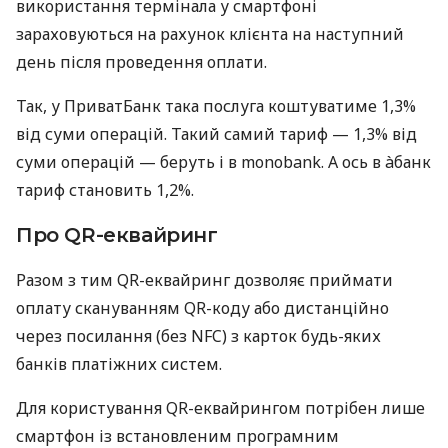
використання термінала у смартфоні
зараховуються на рахунок клієнта на наступний
день після проведення оплати.
Так, у ПриватБанк така послуга коштуватиме 1,3%
від суми операцій. Такий самий тариф — 1,3% від
суми операцій — беруть і в monobank. А ось в àбанк
тариф становить 1,2%.
Про QR-еквайринг
Разом з тим QR-еквайринг дозволяє приймати
оплату скануванням QR-коду або дистанційно
через посилання (без NFC) з карток будь-яких
банків платіжних систем.
Для користування QR-еквайрингом потрібен лише
смартфон із встановленим програмним