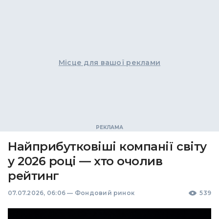
Місце для вашої реклами
Найприбутковіші компанії світу
у 2026 році — хто очолив
рейтинг
07.07.2026, 06:06
—
Фондовий ринок
539