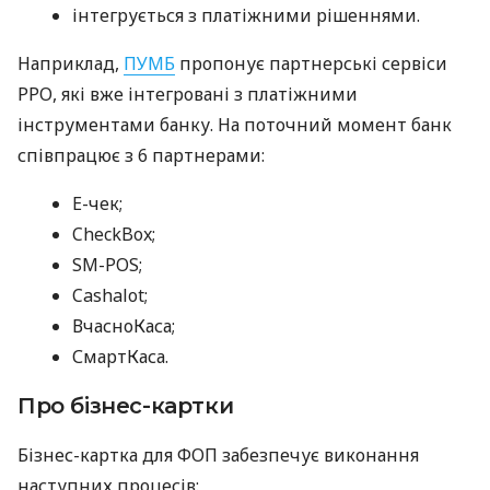
інтегрується з платіжними рішеннями.
Наприклад,
ПУМБ
пропонує партнерські сервіси
РРО, які вже інтегровані з платіжними
інструментами банку. На поточний момент банк
співпрацює з 6 партнерами:
E-чек;
CheckBox;
SM-POS;
Cashalot;
ВчасноКаса;
СмартКаса.
Про бізнес-картки
Бізнес-картка для ФОП забезпечує виконання
наступних процесів: