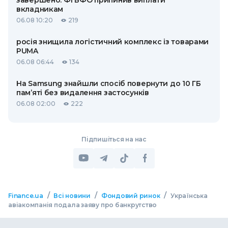
вкладникам
06.08 10:20
219
росія знищила логістичний комплекс із товарами
PUMA
06.08 06:44
134
На Samsung знайшли спосіб повернути до 10 ГБ
пам’яті без видалення застосунків
06.08 02:00
222
Підпишіться на нас
/
/
/
Finance.ua
Всі новини
Фондовий ринок
Українська
авіакомпанія подала заяву про банкрутство