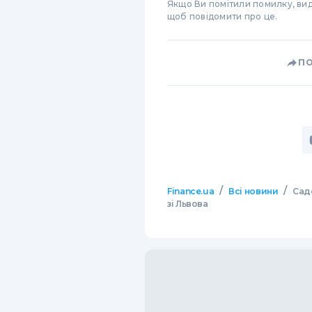
Якщо Ви помітили помилку, виді
щоб повідомити про це.
П
/
/
Finance.ua
Всі новини
Сад
зі Львова