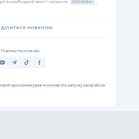
літь необхідний текст і натисніть
Ctrl+Enter
,
ОДІЛИТИСЯ НОВИНОЮ
Підпишіться на нас
овий прокоментував можливість запуску авіарейсів