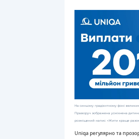
На синьому градієнтному фоні велики
Праворуч зображена усміхнена дитина 
розміщений напис: «Жити краще разом 
Uniqa регулярно та прозор