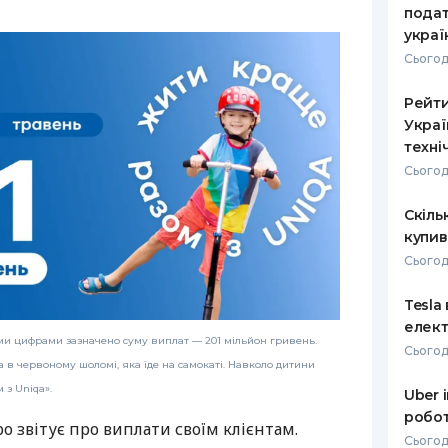
подат
украї
Сьогод
Рейти
Украї
техні
Сьогод
Скіль
купив
Сьогод
Tesla
елект
ми цифрами зазначено суму виплат — 201 мільйон гривень.
Сьогод
в червоному шоломі, яка їде на самокаті. Навколо дитини
з Uniqa».
Uber 
робот
о звітує про виплати своїм клієнтам.
Сьогод