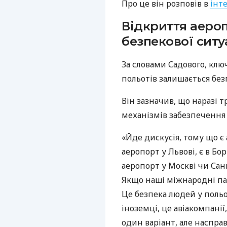
Про це він розповів в
інт
Відкриття аероп
безпекової ситу
За словами Садового, кл
польотів залишається без
Він зазначив, що наразі
механізмів забезпечення 
«Йде дискусія, тому що є 
аеропорт у Львові, є в Бо
аеропорт у Москві чи Сан
Якщо наші міжнародні па
Це безпека людей у польо
іноземці, це авіакомпанії
один варіант, але наспра