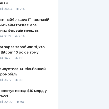
нцям
КИ ПО
ні 06:04
214
ВАННЮ
нг найбільших ІТ-компаній
ХОВІ ПОЛІСИ
ни: найм триває, але
чних фахівців меншає
І КОМПАНІЇ
ні 05:17
204
 ПРО СТРАХОВІ
Ї
ки зараз заробили ті, хто
 Bitcoin 10 років тому
А І ОПЛАТА
ні 04:21
199
И
 випустила 10-мільйонний
ромобіль
ні 03:17
88
інвестує понад $10 млрд у
аксі
ні 02:07
90