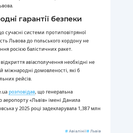
ьвова.
одні гарантії безпеки
що сучасні системи протиповітряної
ість Львова до польського кордону не
ання росією балістичних ракет.
 відкриття авіасполучення необхідні не
 й міжнародні домовленості, які б
льних рейсів.
e.ua
розповідав
, що генеральна
 аеропорту «Львів» імені Данила
вська у 2025 році задекларувала 1,387 млн
#
Авіалінії
#
Львів