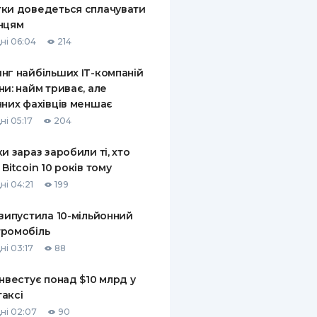
ки доведеться сплачувати
нцям
ні 06:04
214
нг найбільших ІТ-компаній
ни: найм триває, але
чних фахівців меншає
ні 05:17
204
ки зараз заробили ті, хто
 Bitcoin 10 років тому
ні 04:21
199
 випустила 10-мільйонний
ромобіль
ні 03:17
88
інвестує понад $10 млрд у
аксі
ні 02:07
90