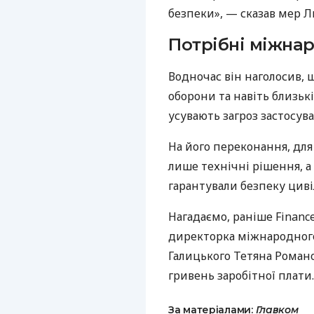
безпеки», — сказав мер Л
Потрібні міжнар
Водночас він наголосив, 
оборони та навіть близьк
усувають загроз застосув
На його переконання, для
лише технічні рішення, а
гарантували безпеку циві
Нагадаємо, раніше Financ
директорка міжнародного
Галицького Тетяна Романо
гривень заробітної плати.
За матеріалами:
Главком