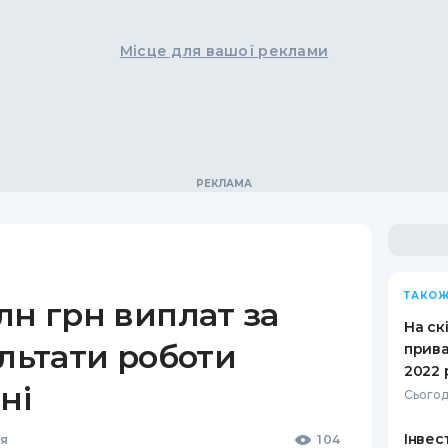
Місце для вашої реклами
ТАКОЖ
лн грн виплат за
На ск
ультати роботи
прива
2022 
ні
Сьогод
Інвест
ня
104