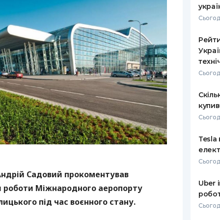
украї
РЕЙТИНГ ДЕБЕТОВИХ
ПУТІВНИ
Сьогод
КАРТОК
СТРАХУ
Рейти
ЩОМІСЯЧНИЙ ОГЛЯД
ВСІ СТРА
Украї
КЕШБЕКУ
техні
СТРАХОВ
Сьогод
ПУТІВНИКИ ПО
БАНКІВСЬКИХ КАРТКАХ
ВІДГУКИ
КОМПАНІ
Скіль
купив
ДОСТАВК
Сьогод
КОНТАКТ
Tesla
елект
Сьогод
Андрій Садовий прокоментував
Uber 
я роботи Міжнародного аеропорту
робот
лицького під час воєнного стану.
Сьогод