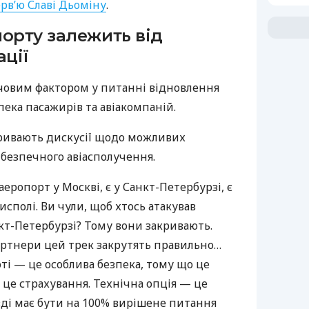
ерв’ю Славі Дьоміну
.
орту залежить від
ації
ючовим фактором у питанні відновлення
пека пасажирів та авіакомпаній.
 тривають дискусії щодо можливих
безпечного авіасполучення.
аеропорт у Москві, є у Санкт-Петербурзі, є
рисполі. Ви чули, щоб хтось атакував
кт-Петербурзі? Тому вони закривають.
ртнери цей трек закрутять правильно…
ті — це особлива безпека, тому що це
, це страхування. Технічна опція — це
вді має бути на 100% вирішене питання