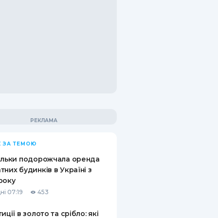
 ЗА ТЕМОЮ
ільки подорожчала оренда
тних будинків в Україні з
року
ні 07:19
453
иції в золото та срібло: які