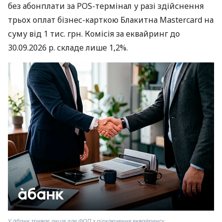
без абонплати за POS-термінал у разі здійснення
трьох оплат бізнес-карткою Блакитна Mastercard на
суму від 1 тис. грн. Комісія за еквайринг до
30.09.2026 р. складе лише 1,2%.
У àбанк триває акція для ФОП з підключення еквайрингу