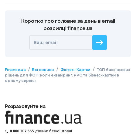
Коротко про головне за день в email
розсилці finance.ua
Ваш email
/
/
/
Finance.ua
Всі новини
Фінтех і Картки
ТОП банківських
рішень для ФОП: коли еквайринг, РРО та бізнес-картки в
одному сервісі
Розраховуйте на
0 800 307 555
дзвінки безкоштовні