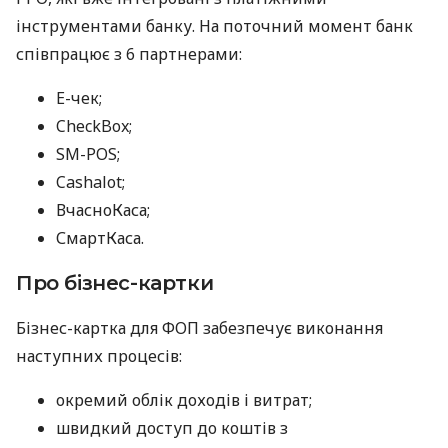
інструментами банку. На поточний момент банк
співпрацює з 6 партнерами:
E-чек;
CheckBox;
SM-POS;
Cashalot;
ВчасноКаса;
СмартКаса.
Про бізнес-картки
Бізнес-картка для ФОП забезпечує виконання
наступних процесів:
окремий облік доходів і витрат;
швидкий доступ до коштів з