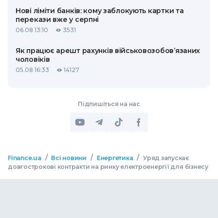
Нові ліміти банків: кому заблокують картки та
перекази вже у серпні
06.08 13:10
3531
Як працює арешт рахунків військовозобов’язаних
чоловіків
05.08 16:33
14127
Підпишіться на нас
/
/
/
Finance.ua
Всі новини
Енергетика
Уряд запускає
довгострокові контракти на ринку електроенергії для бізнесу