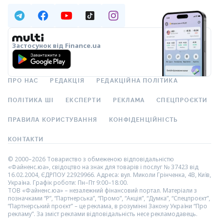
Застосунок від Finance.ua
ПРО НАС
РЕДАКЦІЯ
РЕДАКЦІЙНА ПОЛІТИКА
ПОЛІТИКА ШІ
ЕКСПЕРТИ
РЕКЛАМА
СПЕЦПРОЄКТИ
ПРАВИЛА КОРИСТУВАННЯ
КОНФІДЕНЦІЙНІСТЬ
КОНТАКТИ
© 2000–2026 Товариство з обмеженою відповідальністю
«Файненс.юа», свідоцтво на знак для товарів і послуг № 37423 від
16.02.2004, ЄДРПОУ 22929966. Адреса: вул. Миколи Грінченка, 4В, Київ,
Україна. Графік роботи: Пн–Пт 9:00–18:00.
ТОВ «Файненс.юа» – незалежний фінансовий портал. Матеріали з
позначками “Р”, “Партнерська”, “Промо”, “Акція”, “Думка”, “Спецпроєкт”,
“Партнерський проєкт” – це реклама, в розумінні Закону України “Про
рекламу”. За зміст реклами відповідальність несе рекламодавець.