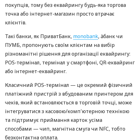
покупців, тому без еквайрингу будь-яка торгова
точка або інтернет-магазин просто втрачає
клієнтів.
Такі банки, як ПриватБанк,
monobank
, àбанк чи
ПУМБ, пропонують своїм клієнтам на вибір
різноманітні рішення для організації еквайрингу:
POS-термінал, термінал у смартфоні, QR-еквайринг
або інтернет-еквайринг.
Класичний POS-термінал — це окремий фізичний
платіжний пристрій з вбудованим принтером для
чеків, який встановлюється в торговій точці, може
інтегруватися з касовою/комп'ютерною технікою
та підтримує приймання карток усіма
способами — чип, магнітна смуга чи NFC, тобто
безконтактна оплата.