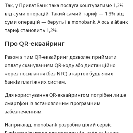
Так, у ПриватБанк така послуга коштуватиме 1,3%
від суми операцій. Такий самий тариф — 1,3% від
суми операцій — беруть і в monobank. А ось в àбанк
тариф становить 1,2%.
Про QR-еквайринг
Разом з тим QR-еквайринг дозволяє приймати
оплату скануванням QR-коду або дистанційно
через посилання (без NFC) з карток будь-яких
банків платіжних систем.
Для користування QR-еквайрингом потрібен лише
смартфон із встановленим програмним
забезпеченням.
Наприклад, monobank розробив цілий сервіс