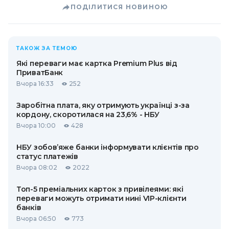
ПОДІЛИТИСЯ НОВИНОЮ
ТАКОЖ ЗА ТЕМОЮ
Які переваги має картка Premium Plus від
ПриватБанк
Вчора 16:33
252
Заробітна плата, яку отримують українці з-за
кордону, скоротилася на 23,6% - НБУ
Вчора 10:00
428
НБУ зобов’яже банки інформувати клієнтів про
статус платежів
Вчора 08:02
2022
Топ-5 преміальних карток з привілеями: які
переваги можуть отримати нині VIP-клієнти
банків
Вчора 06:50
773