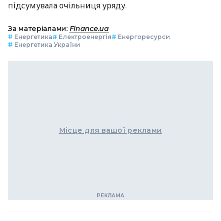
підсумувала очільниця уряду.
За матеріалами:
Finance.ua
#
Енергетика
#
Електроенергія
#
Енергоресурси
#
Енергетика України
Місце для вашої реклами