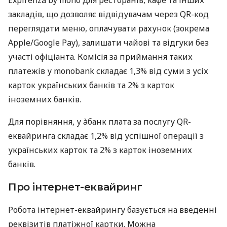
Expirenza by mono для ресторанів, кафе та інших
закладів, що дозволяє відвідувачам через QR-код
переглядати меню, оплачувати рахунок (зокрема
Apple/Google Pay), залишати чайові та відгуки без
участі офіціанта. Комісія за приймання таких
платежів у monobank складає 1,3% від суми з усіх
карток українських банків та 2% з карток
іноземних банків.
Для порівняння, у àбанк плата за послугу QR-
еквайринга складає 1,2% від успішної операції з
українських карток та 2% з карток іноземних
банків.
Про інтернет-еквайринг
Робота інтернет-еквайрингу базується на введенні
реквізитів платіжної картки. Можна