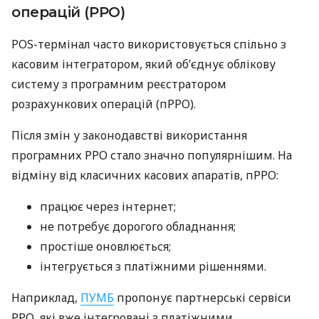
операцій (РРО)
POS-термінал часто використовується спільно з
касовим інтегратором, який об’єднує облікову
систему з програмним реєстратором
розрахункових операцій (пРРО).
Після змін у законодавстві використання
програмних РРО стало значно популярнішим. На
відміну від класичних касових апаратів, пРРО:
працює через інтернет;
не потребує дорогого обладнання;
простіше оновлюється;
інтегрується з платіжними рішеннями.
Наприклад,
ПУМБ
пропонує партнерські сервіси
РРО, які вже інтегровані з платіжними