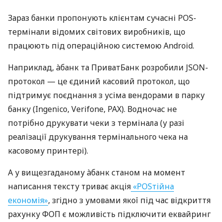
Зараз банки пропонують клієнтам сучасні POS-
термінали відомих світових виробників, що
працюють під операційною системою Android.
Наприклад, àбанк та ПриватБанк розробили JSON-
протокол — це єдиний касовий протокол, що
підтримує поєднання з усіма вендорами в парку
банку (Ingenico, Verifone, PAX). Водночас не
потрібно друкувати чеки з термінала (у разі
реалізації друкування термінального чека на
касовому принтері).
А у вищезгаданому àбанк станом на момент
написання тексту триває акція
«POSтійна
економія»
, згідно з умовами якої під час відкриття
рахунку ФОП є можливість підключити еквайринг