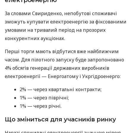
електроенергію
За словами Свириденко, непобутові споживачі
зможуть купувати електроенергію за фіксованими
умовами на тривалий період на прозорих
конкурентних аукціонах.
Перші торги мають відбутися вже найближчим
часом. Для пілотного запуску буде запропоновано
4% обсягів генерації державних виробників
електроенергії — Енергоатому і Укргідроенерго:
2% — через квартальні контракти;
1% — через піврічні;
1% — через річні.
Що зміниться для учасників ринку
Наразі споживачі електроенергії значною мірою