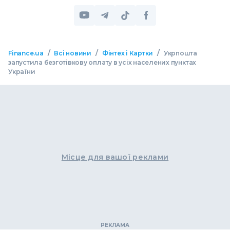
/
/
/
Finance.ua
Всі новини
Фінтех і Картки
Укрпошта
запустила безготівкову оплату в усіх населених пунктах
України
Місце для вашої реклами