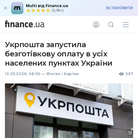
Multi від Finance.ua
ВСТАНОВИТИ
(8,9K+)
Укрпошта запустила
безготівкову оплату в усіх
населених пунктах України
12.05.2026, 08:50
—
Фінтех і Картки
567