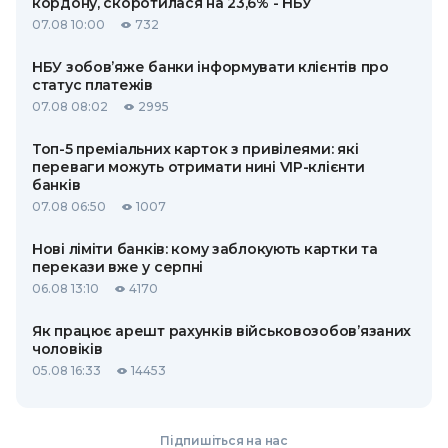
кордону, скоротилася на 23,6% - НБУ
07.08 10:00
732
НБУ зобов’яже банки інформувати клієнтів про
статус платежів
07.08 08:02
2995
Топ-5 преміальних карток з привілеями: які
переваги можуть отримати нині VIP-клієнти
банків
07.08 06:50
1007
Нові ліміти банків: кому заблокують картки та
перекази вже у серпні
06.08 13:10
4170
Як працює арешт рахунків військовозобов’язаних
чоловіків
05.08 16:33
14453
Підпишіться на нас