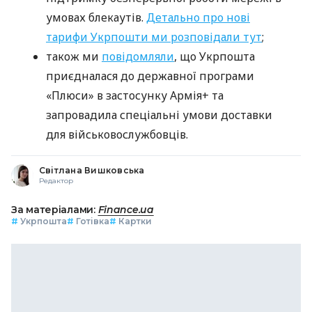
умовах блекаутів.
Детально про нові
тарифи Укрпошти ми розповідали тут
;
також ми
повідомляли
, що Укрпошта
приєдналася до державної програми
«Плюси» в застосунку Армія+ та
запровадила спеціальні умови доставки
для військовослужбовців.
Світлана Вишковська
Редактор
За матеріалами:
Finance.ua
#
Укрпошта
#
Готівка
#
Картки