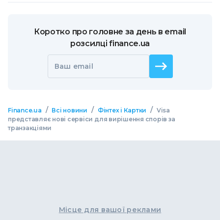
Коротко про головне за день в email
розсилці finance.ua
Ваш email
/
/
/
Finance.ua
Всі новини
Фінтех і Картки
Visa
представляє нові сервіси для вирішення спорів за
транзакціями
Місце для вашої реклами