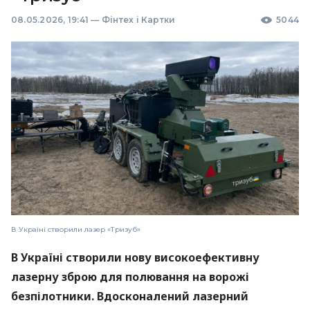
08.05.2026, 19:41
—
Фінтех і Картки
5044
В Україні створили лазер «Тризуб»
В Україні створили нову високоефективну
лазерну зброю для полювання на ворожі
безпілотники. Вдосконалений лазерний