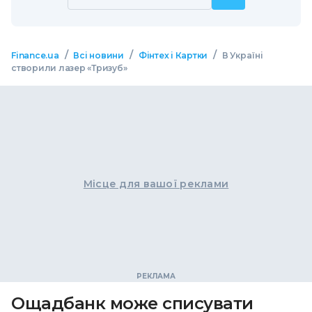
/
/
/
Finance.ua
Всі новини
Фінтех і Картки
В Україні
створили лазер «Тризуб»
Місце для вашої реклами
Ощадбанк може списувати