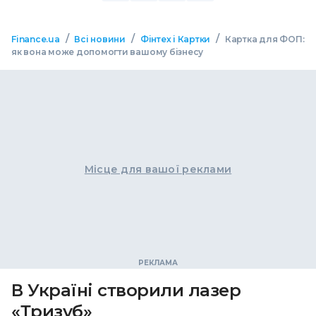
/
/
/
Finance.ua
Всі новини
Фінтех і Картки
Картка для ФОП:
як вона може допомогти вашому бізнесу
Місце для вашої реклами
В Україні створили лазер
«Тризуб»