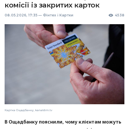
комісії із закритих карток
08.05.2026, 17:35
—
Фінтех і Картки
4538
Картка Ощадбанку, kanaldim.tv
В Ощадбанку пояснили, чому клієнтам можуть