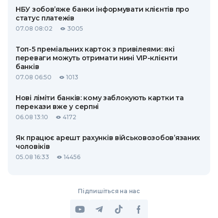
НБУ зобов’яже банки інформувати клієнтів про
статус платежів
07.08 08:02
3005
Топ-5 преміальних карток з привілеями: які
переваги можуть отримати нині VIP-клієнти
банків
07.08 06:50
1013
Нові ліміти банків: кому заблокують картки та
перекази вже у серпні
06.08 13:10
4172
Як працює арешт рахунків військовозобов’язаних
чоловіків
05.08 16:33
14456
Підпишіться на нас