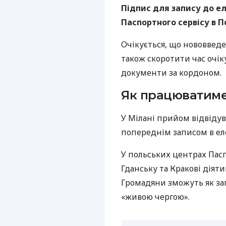
Підпис для запису до е
Паспортного сервісу в По
Очікується, що нововвед
також скоротити час очі
документи за кордоном.
Як працюватиме 
У Мілані прийом відвіду
попереднім записом в ел
У польських центрах Пасп
Гданську та Кракові діят
Громадяни зможуть як зап
«живою чергою».