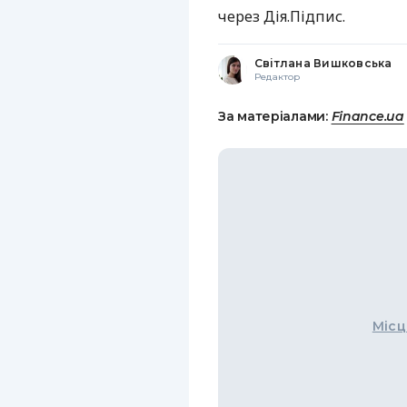
через Дія.Підпис.
Світлана Вишковська
Редактор
За матеріалами:
Finance.ua
Місц