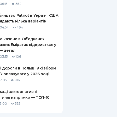
06:15
352
КИ ПО
ВАННЮ
ництво Patriot в Україні: США
ядають кілька варіантів
ХОВІ ПОЛІСИ
04:54
494
І КОМПАНІЇ
 казино в Об’єднаних
ьких Еміратах відкриється у
 ПРО СТРАХОВІ
Ї
— деталі
03:15
106
А І ОПЛАТА
і дороги в Польщі: які збори
И
 їх оплачувати у 2026 році
17:05
816
ащі альтернативні
тичні напрямки — ТОП-10
15:00
555