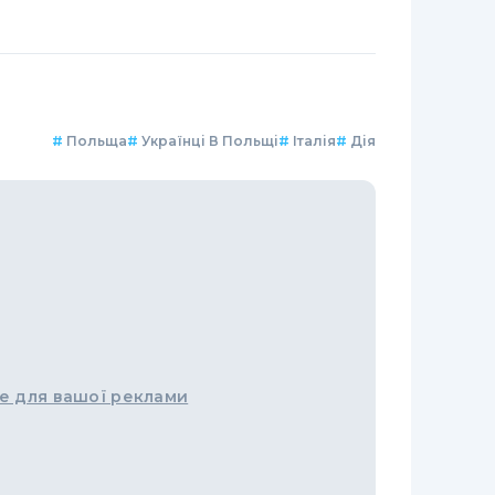
#
Польща
#
Українці В Польщі
#
Італія
#
Дія
е для вашої реклами