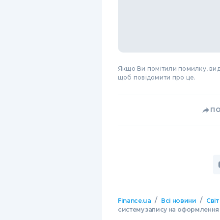
Якщо Ви помітили помилку, виді
щоб повідомити про це.
П
/
/
Finance.ua
Всі новини
Світ
систему запису на оформлення