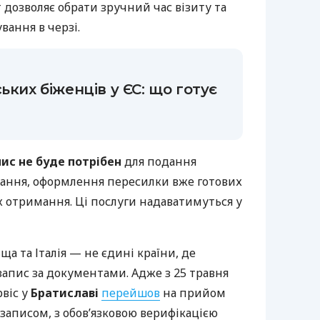
 дозволяє обрати зручний час візиту та
вання в черзі.
ьких біженців у ЄС: що готує
ис не буде потрібен
для подання
ання, оформлення пересилки вже готових
їх отримання. Ці послуги надаватимуться у
а та Італія — не єдині країни, де
апис за документами. Адже з 25 травня
віс у
Братиславі
перейшов
на прийом
записом, з обов’язковою верифікацією