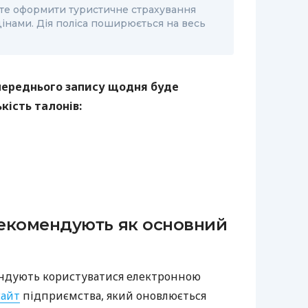
ете оформити туристичне страхування
інами. Дія поліса поширюється на весь
опереднього запису щодня буде
кість талонів:
екомендують як основний
ндують користуватися електронною
сайт
підприємства, який оновлюється