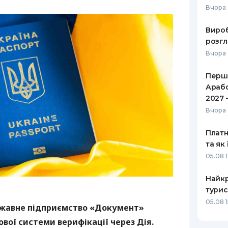
Вчора 
РЕЙТИНГ ДЕБЕТОВИХ
ПУТІВНИ
КАРТОК
СТРАХУ
Вироб
розгл
ЩОМІСЯЧНИЙ ОГЛЯД
ВСІ СТРА
Вчора 
КЕШБЕКУ
СТРАХОВ
Перше
ПУТІВНИКИ ПО
Арабс
БАНКІВСЬКИХ КАРТКАХ
ВІДГУКИ
КОМПАНІ
2027 
Вчора 
ДОСТАВК
Платн
КОНТАКТ
та як
05.08 
Найкр
турис
05.08 
ержавне підприємство «Документ»
вої системи верифікації через Дія.