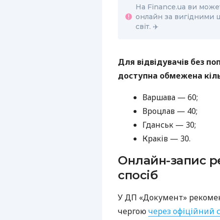
На Finance.ua ви мож
онлайн за вигідними ц
світ. ✈️
Для відвідувачів без п
доступна обмежена кіль
Варшава — 60;
Вроцлав — 40;
Гданськ — 30;
Краків — 30.
Онлайн-запис р
спосіб
У ДП «Документ» рекоме
чергою
через офіційний 