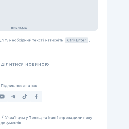
літь необхідний текст і натисніть
Ctrl+Enter
,
ОДІЛИТИСЯ НОВИНОЮ
Підпишіться на нас
/
Українцям у Польщі та Італії впровадили нову
 документів