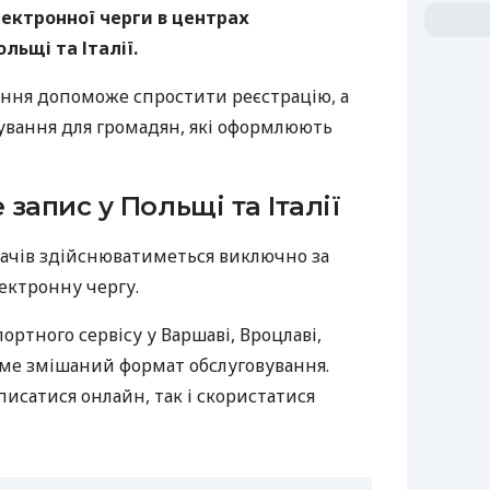
лектронної черги в центрах
льщі та Італії.
ення допоможе спростити реєстрацію, а
кування для громадян, які оформлюють
запис у Польщі та Італії
вачів здійснюватиметься виключно за
ектронну чергу.
ортного сервісу у Варшаві, Вроцлаві,
име змішаний формат обслуговування.
исатися онлайн, так і скористатися