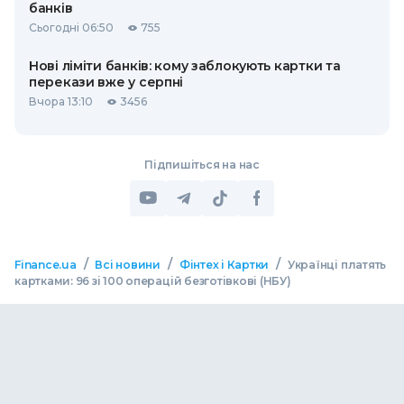
банків
Сьогодні 06:50
755
Нові ліміти банків: кому заблокують картки та
перекази вже у серпні
Вчора 13:10
3456
Підпишіться на нас
/
/
/
Finance.ua
Всі новини
Фінтех і Картки
Українці платять
картками: 96 зі 100 операцій безготівкові (НБУ)