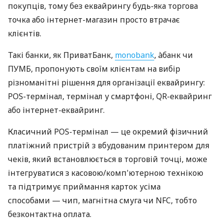
покупців, тому без еквайрингу будь-яка торгова
точка або інтернет-магазин просто втрачає
клієнтів.
Такі банки, як ПриватБанк,
monobank
, àбанк чи
ПУМБ, пропонують своїм клієнтам на вибір
різноманітні рішення для організації еквайрингу:
POS-термінал, термінал у смартфоні, QR-еквайринг
або інтернет-еквайринг.
Класичний POS-термінал — це окремий фізичний
платіжний пристрій з вбудованим принтером для
чеків, який встановлюється в торговій точці, може
інтегруватися з касовою/комп'ютерною технікою
та підтримує приймання карток усіма
способами — чип, магнітна смуга чи NFC, тобто
безконтактна оплата.