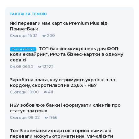
ТАКОЖ ЗА ТЕМОЮ
Які переваги має картка Premium Plus від
ПриватБанк
Сьогодні 16:33
200
ТОП банківських рішень для ФОП:
ПАРТНЕРСЬКА
коли еквайринг, РРО та бізнес-картки в одному
сервісі
04.08 06:50
13222
Заробітна плата, яку отримують українці з-за
кордону, скоротилася на 23,6% - НБУ
Сьогодні 10:00
411
НБУ зобов’яже банки інформувати клієнтів про
статус платежів
Сьогодні 08:02
1966
Топ-5 преміальних карток з привілеями: які
переваги можуть отримати нині VIP-клієнти