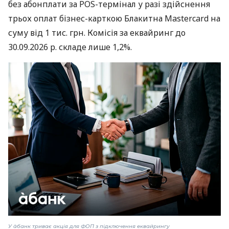
без абонплати за POS-термінал у разі здійснення
трьох оплат бізнес-карткою Блакитна Mastercard на
суму від 1 тис. грн. Комісія за еквайринг до
30.09.2026 р. складе лише 1,2%.
У àбанк триває акція для ФОП з підключення еквайрингу