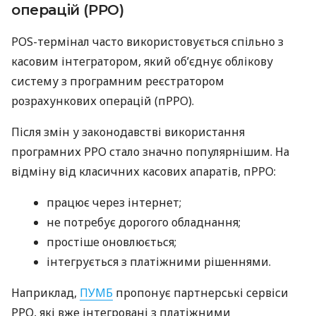
операцій (РРО)
POS-термінал часто використовується спільно з
касовим інтегратором, який об’єднує облікову
систему з програмним реєстратором
розрахункових операцій (пРРО).
Після змін у законодавстві використання
програмних РРО стало значно популярнішим. На
відміну від класичних касових апаратів, пРРО:
працює через інтернет;
не потребує дорогого обладнання;
простіше оновлюється;
інтегрується з платіжними рішеннями.
Наприклад,
ПУМБ
пропонує партнерські сервіси
РРО, які вже інтегровані з платіжними