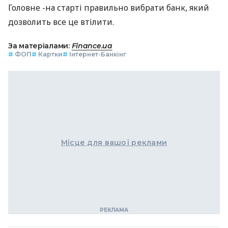
Головне -на старті правильно вибрати банк, який
дозволить все це втілити.
За матеріалами:
Finance.ua
#
ФОП
#
Картки
#
Інтернет-Банкінг
Місце для вашої реклами