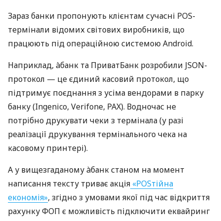
Зараз банки пропонують клієнтам сучасні POS-
термінали відомих світових виробників, що
працюють під операційною системою Android.
Наприклад, àбанк та ПриватБанк розробили JSON-
протокол — це єдиний касовий протокол, що
підтримує поєднання з усіма вендорами в парку
банку (Ingenico, Verifone, PAX). Водночас не
потрібно друкувати чеки з термінала (у разі
реалізації друкування термінального чека на
касовому принтері).
А у вищезгаданому àбанк станом на момент
написання тексту триває акція
«POSтійна
економія»
, згідно з умовами якої під час відкриття
рахунку ФОП є можливість підключити еквайринг