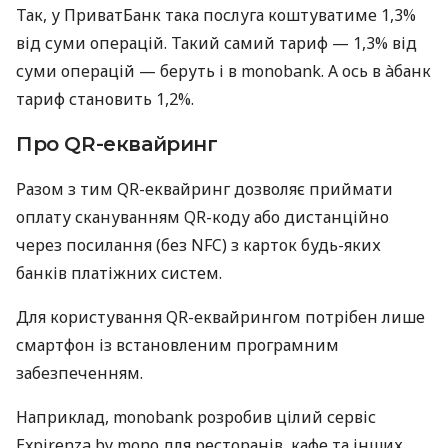
Так, у ПриватБанк така послуга коштуватиме 1,3%
від суми операцій. Такий самий тариф — 1,3% від
суми операцій — беруть і в monobank. А ось в àбанк
тариф становить 1,2%.
Про QR-еквайринг
Разом з тим QR-еквайринг дозволяє приймати
оплату скануванням QR-коду або дистанційно
через посилання (без NFC) з карток будь-яких
банків платіжних систем.
Для користування QR-еквайрингом потрібен лише
смартфон із встановленим програмним
забезпеченням.
Наприклад, monobank розробив цілий сервіс
Expirenza by mono для ресторанів, кафе та інших