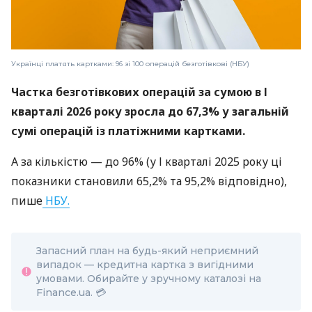
Українці платять картками: 96 зі 100 операцій безготівкові (НБУ)
Частка безготівкових операцій за сумою в І
кварталі 2026 року зросла до 67,3% у загальній
сумі операцій із платіжними картками.
А за кількістю — до 96% (у І кварталі 2025 року ці
показники становили 65,2% та 95,2% відповідно),
пише
НБУ.
Запасний план на будь-який неприємний
випадок — кредитна картка з вигідними
умовами. Обирайте у зручному каталозі на
Finance.ua. 💳