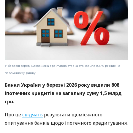
У березні середньозважена ефективна ставка становила 8,37% річних на
первинному ринку
Банки України у березні 2026 року видали 808
іпотечних кредитів на загальну суму 1,5 млрд
грн.
Про це
свідчать
результати щомісячного
опитування банків щодо іпотечного кредитування.