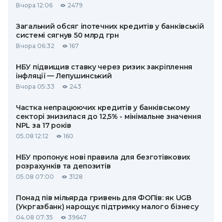
Вчора 12:06
2479
Загальний обсяг іпотечних кредитів у банківській
системі сягнув 50 млрд грн
Вчора 06:32
167
НБУ підвищив ставку через ризик закріплення
інфляції — Лепушинський
Вчора 05:33
243
Частка непрацюючих кредитів у банківському
секторі знизилася до 12,5% - мінімальне значення
NPL за 17 років
05.08 12:12
160
НБУ пропонує нові правила для безготівкових
розрахунків та депозитів
05.08 07:00
3128
Понад пів мільярда гривень для ФОПів: як UGB
(Укргазбанк) нарощує підтримку малого бізнесу
04.08 07:35
39647