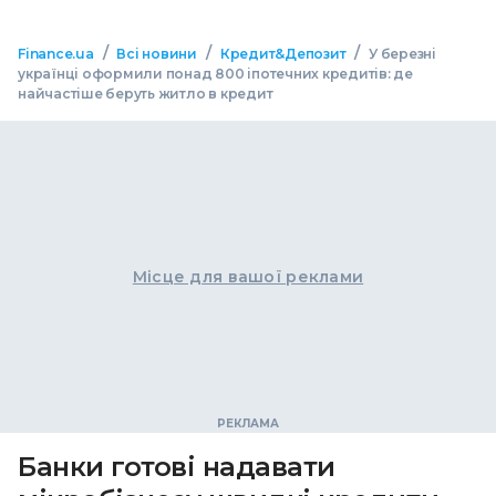
/
/
/
Finance.ua
Всі новини
Кредит&Депозит
У березні
українці оформили понад 800 іпотечних кредитів: де
найчастіше беруть житло в кредит
Місце для вашої реклами
Банки готові надавати