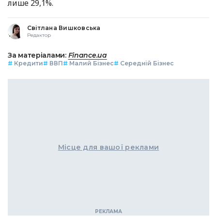
лише 29,1%.
Світлана Вишковська
Редактор
За матеріалами:
Finance.ua
#
Кредити
#
ВВП
#
Малий Бізнес
#
Середній Бізнес
Місце для вашої реклами