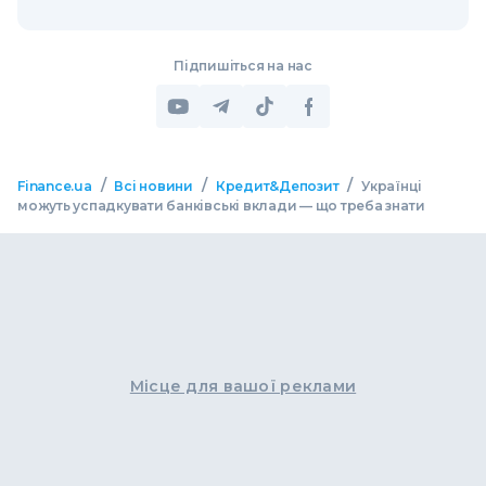
Підпишіться на нас
/
/
/
Finance.ua
Всі новини
Кредит&Депозит
Українці
можуть успадкувати банківські вклади — що треба знати
Місце для вашої реклами