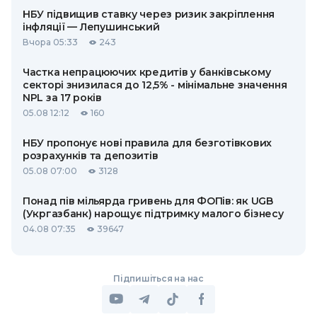
НБУ підвищив ставку через ризик закріплення
інфляції — Лепушинський
Вчора 05:33
243
Частка непрацюючих кредитів у банківському
секторі знизилася до 12,5% - мінімальне значення
NPL за 17 років
05.08 12:12
160
НБУ пропонує нові правила для безготівкових
розрахунків та депозитів
05.08 07:00
3128
Понад пів мільярда гривень для ФОПів: як UGB
(Укргазбанк) нарощує підтримку малого бізнесу
04.08 07:35
39647
Підпишіться на нас