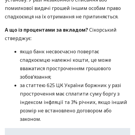
помилкової видачі грошей іншим особам право
спадкоємця на їх отримання не припиняється.
А що із процентами за вкладом?
Сікорський
стверджує:
якщо банк несвоєчасно повертає
спадкоємцю належні кошти, це може
вважатися простроченням грошового
зобов’язання;
за статтею 625 ЦК України боржник у разі
прострочення має сплатити суму боргу з
індексом інфляції та 3% річних, якщо інший
розмір не встановлено договором або
законом.