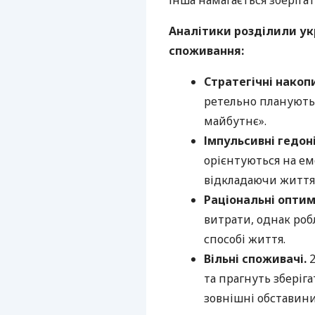
інша намагається зберіга
Аналітики розділили ук
споживання:
Стратегічні накоп
ретельно планують
майбутнє».
Імпульсивні гедон
орієнтуються на емо
відкладаючи життя 
Раціональні оптим
витрати, однак роб
способі життя.
Вільні споживачі.
та прагнуть зберіг
зовнішні обставини