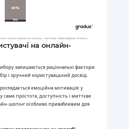
и кілька разів на місяць і частіше, Інфографіка: Gradus
стувачі на онлайн-
бору залишаються раціональні фактори:
бір і зручний користувацький досвід.
проглядається емоційна мотивація: у
у саме простота, доступність і миттєве
айн-шопінг особливо привабливим для