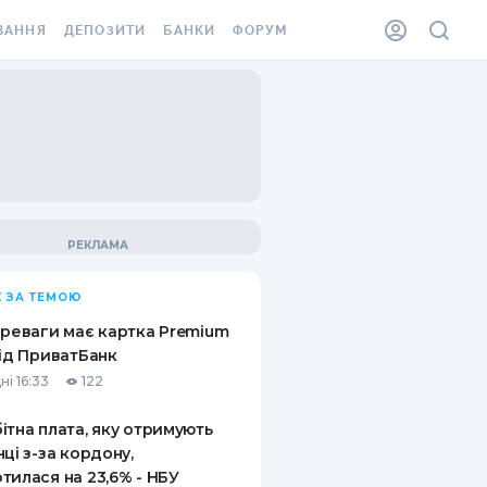
ВАННЯ
ДЕПОЗИТИ
БАНКИ
ФОРУМ
ІЛКА
ВСІ ДЕПОЗИТИ
ВСІ БАНКИ
АННЯ ЖИТЛА ВІД
ДЕПОЗИТИ В USD
ВІДГУКИ ПРО БАНКИ
 ШАХЕДІВ
ДЕПОЗИТИ В EUR
МІКРОФІНАНСОВІ
ХОВКА ЗА КОРДОН
ОРГАНІЗАЦІЇ
БОНУС ДО ДЕПОЗИТІВ
ВІДГУКИ ПРО МФО
УМОВИ АКЦІЇ
КАРТА
 ЗА ТЕМОЮ
ПИТАННЯ ТА ВІДПОВІДІ
ННА ВІНЬЄТКА
ереваги має картка Premium
ДЕПОЗИТНИЙ КАЛЬКУЛЯТОР
від ПриватБанк
 СПІВРОБІТНИКІВ
ні 16:33
122
ПУТІВНИКИ ПО
SSISTANCE
ЗАОЩАДЖЕННЯМ
ітна плата, яку отримують
нці з-за кордону,
АННЯ ВІД
тилася на 23,6% - НБУ
Х ВИПАДКІВ