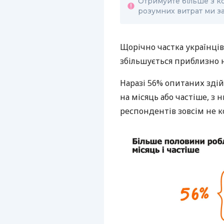
Отримуйте більше з к
розумних витрат ми за
Щорічно частка українців
збільшується приблизно н
Наразі 56% опитаних зді
на місяць або частіше, з
респондентів зовсім не 