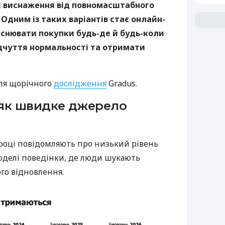
і виснаження від повномасштабного
 Одним із таких варіантів стає онлайн-
йснювати покупки будь-де й будь-коли
дчуття нормальності та отримати
иля щорічного
дослідження
Gradus.
як швидке джерело
 році повідомляють про низький рівень
моделі поведінки, де люди шукають
го відновлення.