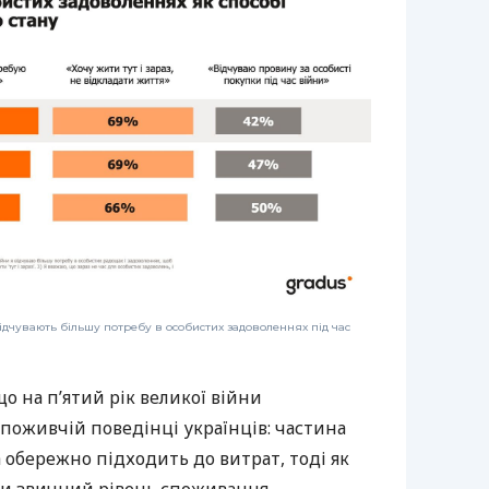
відчувають більшу потребу в особистих задоволеннях під час
що на пʼятий рік великої війни
споживчій поведінці українців: частина
 обережно підходить до витрат, тоді як