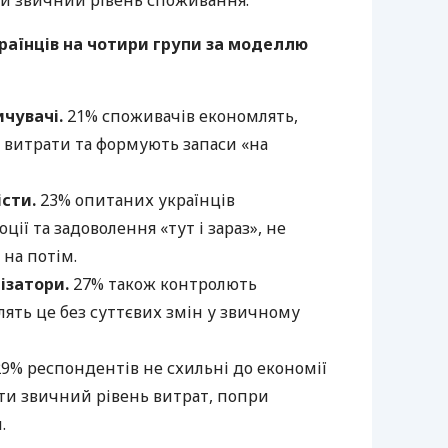
ти звичний рівень споживання.
раїнців на чотири групи за моделлю
ичувачі.
21% споживачів економлять,
 витрати та формують запаси «на
істи.
23% опитаних українців
ції та задоволення «тут і зараз», не
на потім.
ізатори.
27% також контролють
лять це без суттєвих змін у звичному
29% респондентів не схильні до економії
ати звичний рівень витрат, попри
.