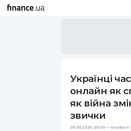
Українці ча
онлайн як с
як війна зм
звички
09.05.2026, 09:09
—
Особисті