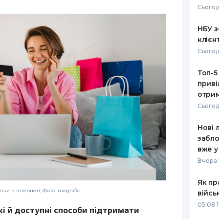
Сьогод
РЕЙТИНГ ДЕБЕТОВИХ
ПУТІВНИ
КАРТОК
СТРАХУ
НБУ з
клієн
ЩОМІСЯЧНИЙ ОГЛЯД
ВСІ СТРА
Сьогод
КЕШБЕКУ
СТРАХОВ
Топ-5
ПУТІВНИКИ ПО
приві
БАНКІВСЬКИХ КАРТКАХ
ВІДГУКИ
КОМПАНІ
отрим
Сьогод
ДОСТАВК
Нові 
КОНТАКТ
забло
вже у
Вчора 
Як пр
ки в інтернеті, Фото: magnific
війсь
05.08 1
і й доступні способи підтримати