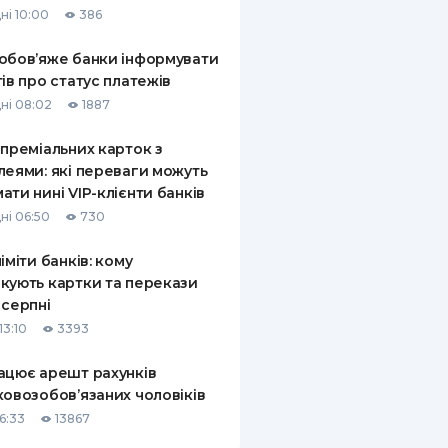
ні 10:00
386
КИ ПО
ВАННЮ
обов’яже банки інформувати
тів про статус платежів
ХОВІ ПОЛІСИ
ні 08:02
1887
І КОМПАНІЇ
 преміальних карток з
леями: які переваги можуть
 ПРО СТРАХОВІ
Ї
ати нині VIP-клієнти банків
ні 06:50
730
А І ОПЛАТА
ліміти банків: кому
И
кують картки та перекази
 серпні
13:10
3393
ацює арешт рахунків
ковозобов’язаних чоловіків
6:33
13867