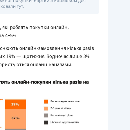
ожної покупки. Картки з кешбеком для
ховали тут.
, які роблять покупки онлайн,
а 4−5%.
йснюють онлайн-замовлення кілька разів
 них 19% — щотижня. Водночас лише 3%
користуються онлайн-каналами.