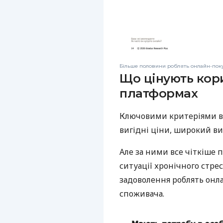
Більше половини роблять онлайн-покупк
Що цінують кори
платформах
Ключовими критеріями ви
вигідні ціни, широкий ви
Але за ними все чіткіше 
ситуації хронічного стрес
задоволення роблять онл
споживача.