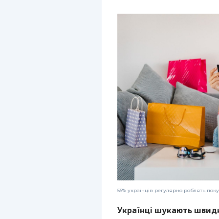
56% українців регулярно роблять покуп
Українці шукають швидк