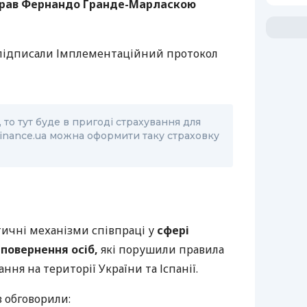
справ Фернандо Гранде-Марласкою
и підписали Імплементаційний протокол
 то тут буде в пригоді страхування для
Finance.ua можна оформити таку страховку
ичні механізми співпраці у
сфері
 повернення осіб,
які порушили правила
ання на території України та Іспанії.
в обговорили: