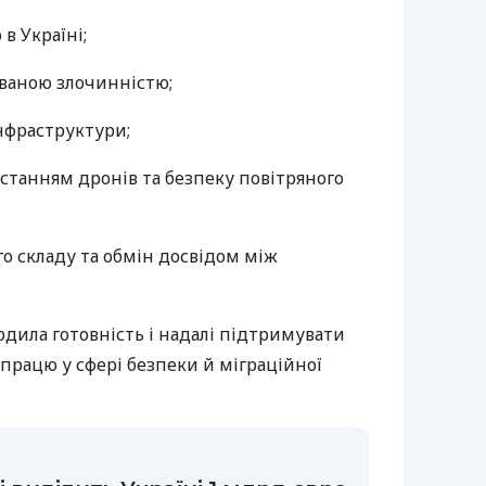
в Україні;
ованою злочинністю;
нфраструктури;
станням дронів та безпеку повітряного
го складу та обмін досвідом між
рдила готовність і надалі підтримувати
впрацю у сфері безпеки й міграційної