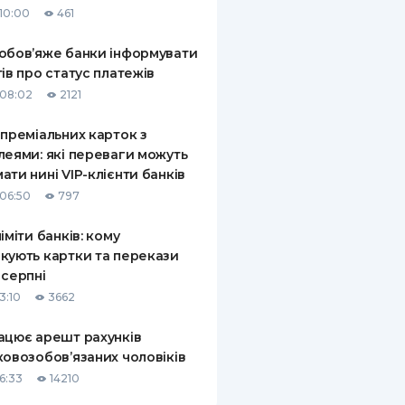
10:00
461
КИ ПО
ВАННЮ
обов’яже банки інформувати
тів про статус платежів
ХОВІ ПОЛІСИ
08:02
2121
І КОМПАНІЇ
 преміальних карток з
леями: які переваги можуть
 ПРО СТРАХОВІ
Ї
ати нині VIP-клієнти банків
06:50
797
А І ОПЛАТА
ліміти банків: кому
И
кують картки та перекази
 серпні
3:10
3662
ацює арешт рахунків
ковозобов’язаних чоловіків
6:33
14210