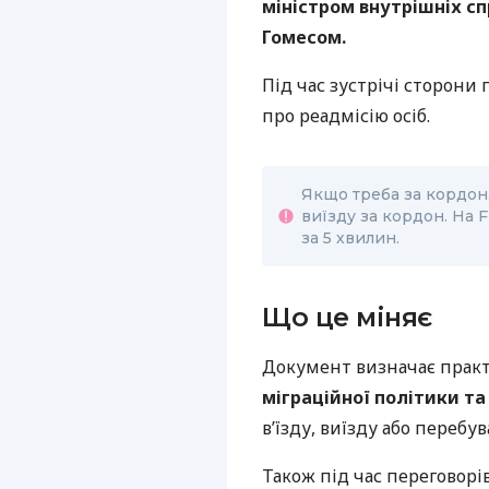
міністром внутрішніх 
Гомесом.
Під час зустрічі сторон
про реадмісію осіб.
Якщо треба за кордон,
виїзду за кордон. На 
за 5 хвилин.
Що це міняє
Документ визначає практ
міграційної політики та
в’їзду, виїзду або перебув
Також під час переговорі