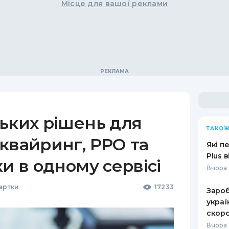
Місце для вашої реклами
ьких рішень для
ТАКОЖ
квайринг, РРО та
Які п
Plus 
ки в одному сервісі
Вчора 
Картки
17233
Зароб
украї
скоро
Вчора 