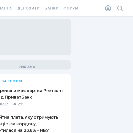
ВАННЯ
ДЕПОЗИТИ
БАНКИ
ФОРУМ
ІЛКА
ВСІ ДЕПОЗИТИ
ВСІ БАНКИ
АННЯ ЖИТЛА ВІД
ДЕПОЗИТИ В USD
ВІДГУКИ ПРО БАНКИ
 ШАХЕДІВ
ДЕПОЗИТИ В EUR
МІКРОФІНАНСОВІ
ХОВКА ЗА КОРДОН
ОРГАНІЗАЦІЇ
БОНУС ДО ДЕПОЗИТІВ
ВІДГУКИ ПРО МФО
УМОВИ АКЦІЇ
КАРТА
 ЗА ТЕМОЮ
ПИТАННЯ ТА ВІДПОВІДІ
ННА ВІНЬЄТКА
ереваги має картка Premium
ДЕПОЗИТНИЙ КАЛЬКУЛЯТОР
від ПриватБанк
 СПІВРОБІТНИКІВ
16:33
299
ПУТІВНИКИ ПО
SSISTANCE
ЗАОЩАДЖЕННЯМ
ітна плата, яку отримують
нці з-за кордону,
АННЯ ВІД
тилася на 23,6% - НБУ
Х ВИПАДКІВ