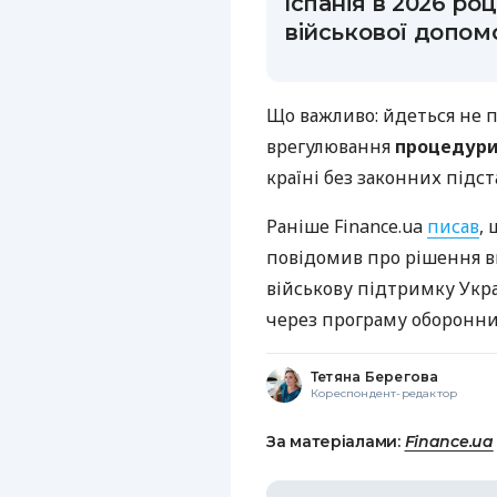
Іспанія в 2026 роц
військової допом
Що важливо: йдеться не п
врегулювання
процедури 
країні без законних підс
Раніше Finance.ua
писав
,
повідомив про рішення в
військову підтримку Укра
через програму оборонни
Тетяна Берегова
Кореспондент-редактор
За матеріалами:
Finance.ua