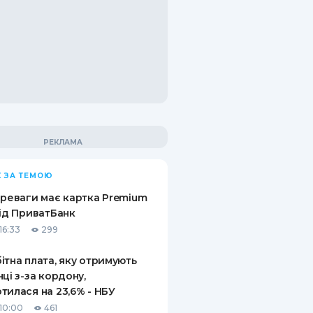
 ЗА ТЕМОЮ
ереваги має картка Premium
від ПриватБанк
16:33
299
ітна плата, яку отримують
нці з-за кордону,
тилася на 23,6% - НБУ
10:00
461