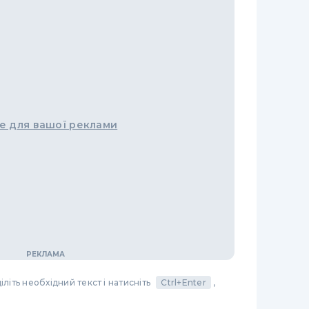
е для вашої реклами
літь необхідний текст і натисніть
Ctrl+Enter
,