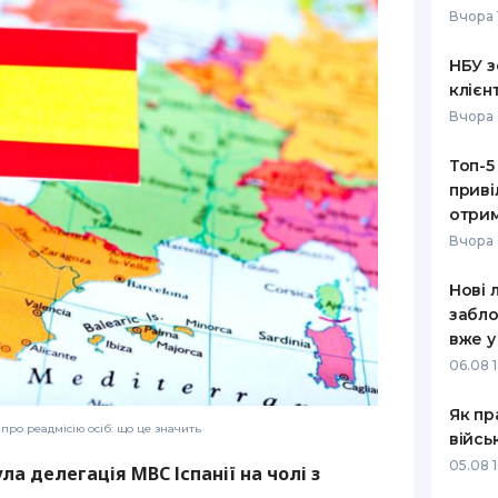
Вчора 
РЕЙТИНГ ДЕБЕТОВИХ
ПУТІВНИ
КАРТОК
СТРАХУ
НБУ з
клієн
ЩОМІСЯЧНИЙ ОГЛЯД
ВСІ СТРА
Вчора 
КЕШБЕКУ
СТРАХОВ
Топ-5
ПУТІВНИКИ ПО
приві
БАНКІВСЬКИХ КАРТКАХ
ВІДГУКИ
КОМПАНІ
отрим
Вчора 
ДОСТАВК
Нові 
КОНТАКТ
забло
вже у
06.08 1
Як пр
 про реадмісію осіб: що це значить
війсь
05.08 1
ла делегація МВС Іспанії на чолі з