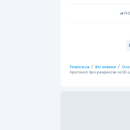
П
/
/
Finance.ua
Всі новини
Осо
протокол про реадмісію осіб: щ