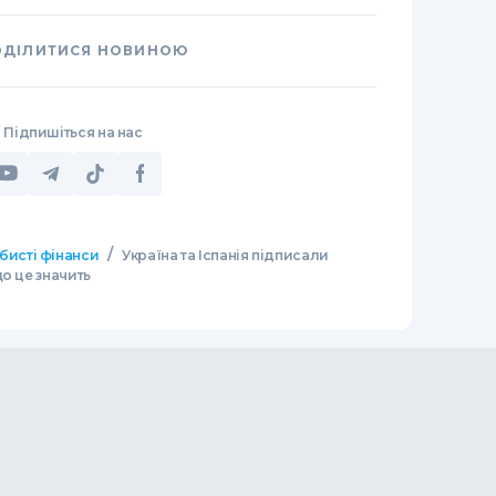
ОДІЛИТИСЯ НОВИНОЮ
Підпишіться на нас
/
бисті фінанси
Україна та Іспанія підписали
о це значить