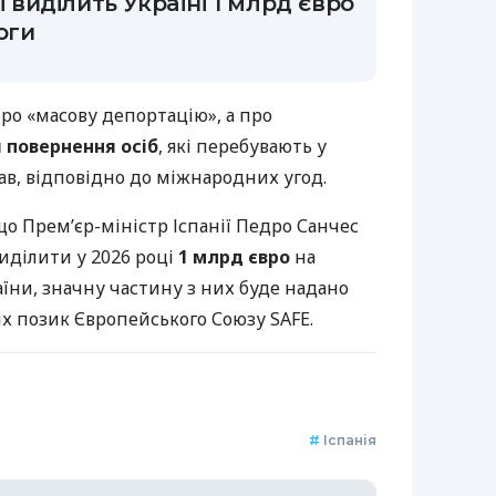
і виділить Україні 1 млрд євро
оги
ро «масову депортацію», а про
повернення осіб
, які перебувають у
тав, відповідно до міжнародних угод.
 що Прем’єр-міністр Іспанії Педро Санчес
иділити у 2026 році
1 млрд євро
на
їни, значну частину з них буде надано
х позик Європейського Союзу SAFE.
#
Іспанія