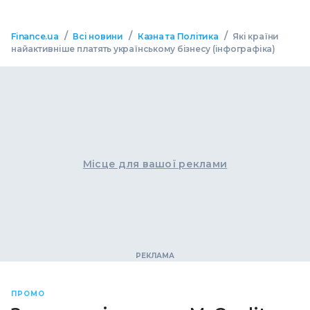
/
/
/
Finance.ua
Всі новини
Казна та Політика
Які країни
найактивніше платять українському бізнесу (інфографіка)
Місце для вашої реклами
ПРОМО