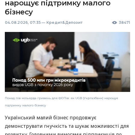
нарощує підтримку малого
бізнесу
04.08.2026, 07:35
—
Кредит&Депозит
38471
Понад пів мільярда гривень для ФОПів: як UGB (Укргазбанк) нарощує
підтримку малого бізнесу
Український малий бізнес продовжує
демонструвати гнучкість та шукає можливості для
розвитку. Головними вимогами підприємців до