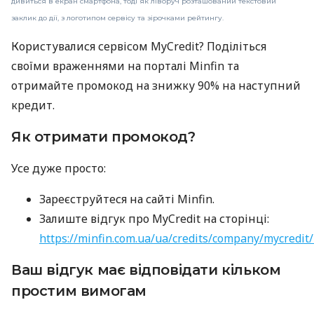
дивиться в екран смартфона, тоді як ліворуч розташований текстовий
заклик до дії, з логотипом сервісу та зірочками рейтингу.
Користувалися сервісом MyCredit? Поділіться
своїми враженнями на порталі Minfin та
отримайте промокод на знижку 90% на наступний
кредит.
Як отримати промокод?
Усе дуже просто:
Зареєструйтеся на сайті Minfin.
Залиште відгук про MyCredit на сторінці:
https://minfin.com.ua/ua/credits/company/mycredit
Ваш відгук має відповідати кільком
простим вимогам