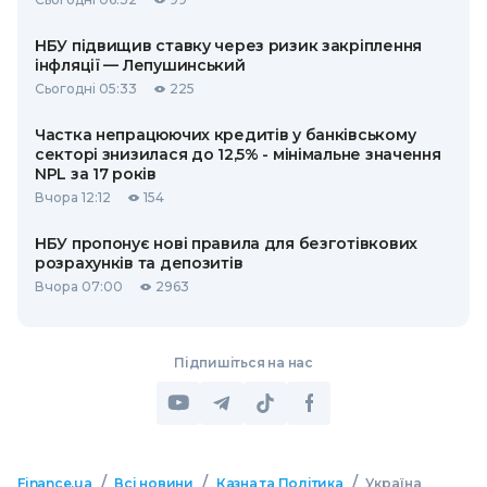
НБУ підвищив ставку через ризик закріплення
інфляції — Лепушинський
Сьогодні 05:33
225
Частка непрацюючих кредитів у банківському
секторі знизилася до 12,5% - мінімальне значення
NPL за 17 років
Вчора 12:12
154
НБУ пропонує нові правила для безготівкових
розрахунків та депозитів
Вчора 07:00
2963
Підпишіться на нас
/
/
/
Finance.ua
Всі новини
Казна та Політика
Україна