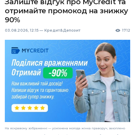
Залиште відгук про MyCredit та
отримайте промокод на знижку
90%
03.08.2026, 12:15
—
Кредит&Депозит
1712
На яскравому зображенні — усміхнена молода жінка праворуч, захоплено