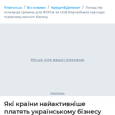
/
/
/
Finance.ua
Всі новини
Кредит&Депозит
Понад пів
мільярда гривень для ФОПів: як UGB (Укргазбанк) нарощує
підтримку малого бізнесу
Місце для вашої реклами
Які країни найактивніше
платять українському бізнесу