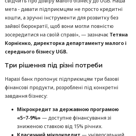
свідчить про довіру малого бізнесу до UGB. Наша
мета - давати підприємцям не просто кредитні
кошти, а зручні інструменти для розвитку без
зайвої бюрократії, щоб вони могли повністю
зосередитися на своїй справі», — зазначає
Тетяна
Корнієнко, директорка департаменту малого і
середнього бізнесу UGB.
Три рішення під різні потреби
Наразі банк пропонує підприємцям три базові
фінансові продукти, розроблені під конкретні
завдання бізнесу:
Мікрокредит за державною програмою
«5−7-9%»
— доступне фінансування зі
зниженою ставкою від 15% річних.
Класичний мікрокредит
— універсальний