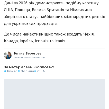
Дані за 2026 рік демонструють подібну картину.
США, Польща, Велика Британія та Німеччина
зберігають статус найбільших міжнародних ринків
для українських продавців.
До числа найактивніших також входять Чехія,
Канада, Ізраїль, Іспанія та Італія.
Тетяна Берегова
Кореспондент-редактор
За матеріалами:
Finance.ua
#
Бізнес
#
Польща
#
США