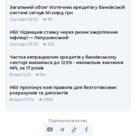
Загальний обсяг іпотечних кредитів у банківській
системі сягнув 50 млрд грн
Сьогодні 06:32
99
НБУ підвищив ставку через ризик закріплення
інфляції — Лепушинський
Сьогодні 05:33
225
Частка непрацюючих кредитів у банківському
секторі знизилася до 12,5% - мінімальне значення
NPL за 17 років
Вчора 12:12
154
НБУ пропонує нові правила для безготівкових
розрахунків та депозитів
Вчора 07:00
2963
Підпишіться на нас