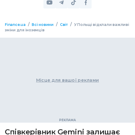
/
/
/
Finance.ua
Всі новини
Світ
У Польщі відклали важливі
зміни для іноземців
Місце для вашої реклами
Співкерівник Gemini залишає