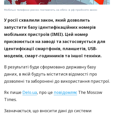
Мобільні телефони росіян поставлять на облік: в рф прийнято закон
У росії схвалили закон, який дозволить
запустити базу ідентифікаційних номерів
мобільних пристроїв (IMEI). Цей номер
присвоюється на заводі та застосовується для
ідентифікації смартфонів, планшетів, USB-
модемів, смарт-годинників та іншої техніки.
В результаті буде сформовано державну базу
даних, в якій будуть міститися відомості про
дозволені та заборонені до використання пристрої.
Як пише
Delo.ua
, про це
повідомляє
The Moscow
Times.
Зазначається, що вносити дані до системи