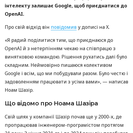
інтелекту залишає Google, щоб приєднатися до
OpenAI.
Про свій відхід він
повідомив
у дописі на X.
«Я радий поділитися тим, що приєднаюся до
OpenAI й з нетерпінням чекаю на співпрацю з
винятковою командою. Рішення рухатись далі було
складним. Неймовірно пишаюся колективом
Google і всім, що ми побудували разом. Було честю і
задоволенням працювати з усіма вами», — написав
Ноам Шазір.
Що відомо про Ноама Шазіра
Свій шлях у компанії Шазір почав ще у 2000-х, де
пропрацював інженером-програмістом протягом