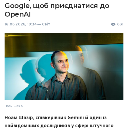
Google, щоб приєднатися до
OpenAI
18.06.2026, 19:34
—
Світ
631
Ноам Шазір
Ноам Шазір, співкерівник Gemini й один із
найвідоміших дослідників у сфері штучного