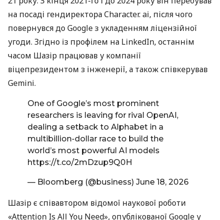
21 року. З кінця 2021-го і до 2024 року він перебував
на посаді гендиректора Character. ai, після чого
повернувся до Google з укладенням ліцензійної
угоди. Згідно із профілем на LinkedIn, останнім
часом Шазір працював у компанії
віцепрезидентом з інженерії, а також співкерував
Gemini.
One of Google’s most prominent
researchers is leaving for rival OpenAI,
dealing a setback to Alphabet in a
multibillion-dollar race to build the
world’s most powerful AI models
https://t.co/2mDzup9Q0H
— Bloomberg (@business)
June 18, 2026
Шазір є співавтором відомої наукової роботи
«Attention Is All You Need», опублікованої Google у