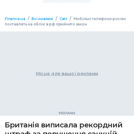
/
/
/
Finance.ua
Всі новини
Світ
Мобільні телефони росіян
поставлять на облік: в рф прийнято закон
Місце для вашої реклами
Британія виписала рекордний
штраф за порушення санкцій