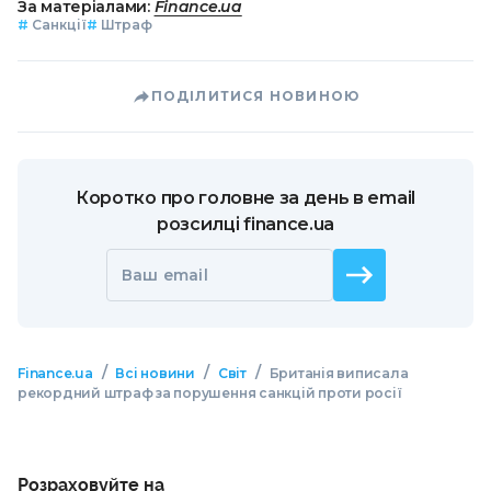
За матеріалами:
Finance.ua
#
Санкції
#
Штраф
ПОДІЛИТИСЯ НОВИНОЮ
Коротко про головне за день в email
розсилці finance.ua
Ваш email
/
/
/
Finance.ua
Всі новини
Світ
Британія виписала
рекордний штраф за порушення санкцій проти росії
Розраховуйте на