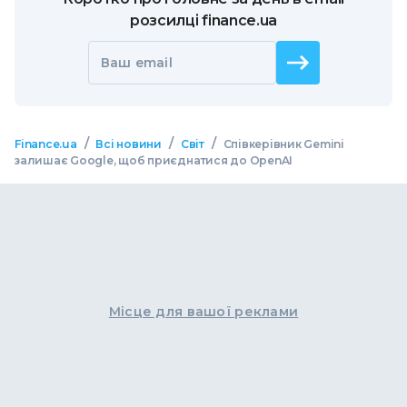
розсилці finance.ua
Ваш email
/
/
/
Finance.ua
Всі новини
Світ
Співкерівник Gemini
залишає Google, щоб приєднатися до OpenAI
Місце для вашої реклами