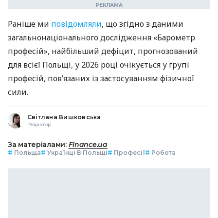
Раніше ми
повідомляли
, що згідно з даними
загальнонаціонального дослідження «Барометр
професій», найбільший дефіцит, прогнозований
для всієї Польщі, у 2026 році очікується у групі
професій, пов’язаних із застосуванням фізичної
сили.
Світлана Вишковська
Редактор
За матеріалами:
Finance.ua
#
Польща
#
Українці В Польщі
#
Професії
#
Робота