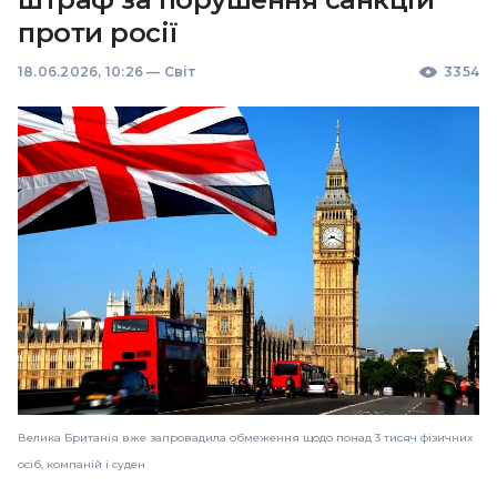
проти росії
18.06.2026, 10:26
—
Світ
3354
Велика Британія вже запровадила обмеження щодо понад 3 тисяч фізичних
осіб, компаній і суден