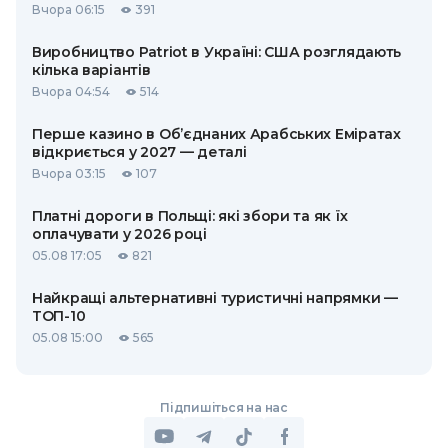
Вчора 06:15
391
Виробництво Patriot в Україні: США розглядають
кілька варіантів
Вчора 04:54
514
Перше казино в Об’єднаних Арабських Еміратах
відкриється у 2027 — деталі
Вчора 03:15
107
Платні дороги в Польщі: які збори та як їх
оплачувати у 2026 році
05.08 17:05
821
Найкращі альтернативні туристичні напрямки —
ТОП-10
05.08 15:00
565
Підпишіться на нас