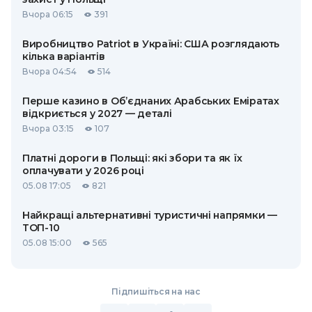
Вчора 06:15
391
Виробництво Patriot в Україні: США розглядають
кілька варіантів
Вчора 04:54
514
Перше казино в Об’єднаних Арабських Еміратах
відкриється у 2027 — деталі
Вчора 03:15
107
Платні дороги в Польщі: які збори та як їх
оплачувати у 2026 році
05.08 17:05
821
Найкращі альтернативні туристичні напрямки —
ТОП-10
05.08 15:00
565
Підпишіться на нас