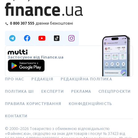
0 800 307 555
дзвінки безкоштовні
Застосунок від Finance.ua
ПРО НАС
РЕДАКЦІЯ
РЕДАКЦІЙНА ПОЛІТИКА
ПОЛІТИКА ШІ
ЕКСПЕРТИ
РЕКЛАМА
СПЕЦПРОЄКТИ
ПРАВИЛА КОРИСТУВАННЯ
КОНФІДЕНЦІЙНІСТЬ
КОНТАКТИ
© 2000–2026 Товариство з обмеженою відповідальністю
«Файненс.юа», свідоцтво на знак для товарів і послуг № 37423 від