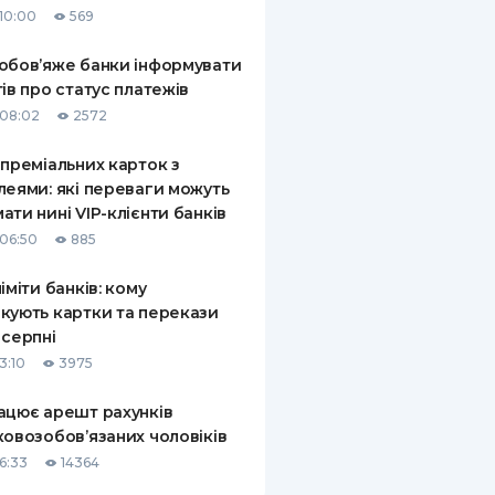
10:00
569
КИ ПО
ВАННЮ
обов’яже банки інформувати
тів про статус платежів
ХОВІ ПОЛІСИ
08:02
2572
І КОМПАНІЇ
 преміальних карток з
леями: які переваги можуть
 ПРО СТРАХОВІ
Ї
ати нині VIP-клієнти банків
06:50
885
А І ОПЛАТА
ліміти банків: кому
И
кують картки та перекази
 серпні
3:10
3975
ацює арешт рахунків
ковозобов’язаних чоловіків
6:33
14364