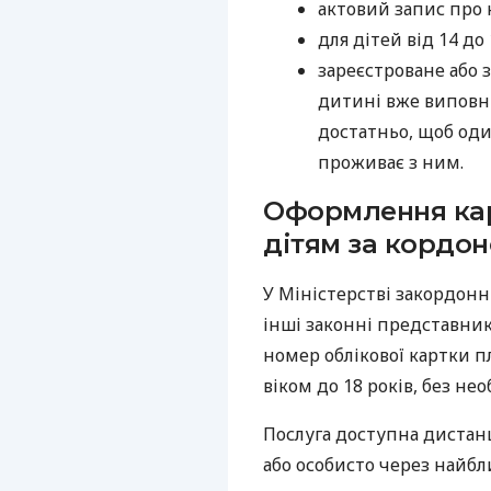
актовий запис про
для дітей від 14 до
зареєстроване або 
дитині вже виповни
достатньо, щоб оди
проживає з ним.
Оформлення кар
дітям за кордо
У Міністерстві закордон
інші законні представн
номер облікової картки п
віком до 18 років, без нео
Послуга доступна дистан
або особисто через найбл