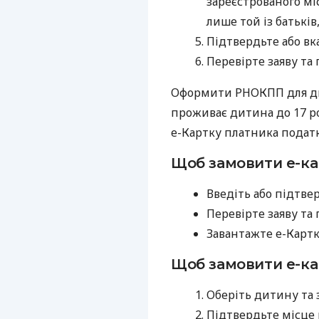
зареєстрованого мі
лише той із батькі
Підтвердьте або вка
Перевірте заяву та 
Оформити РНОКПП для ди
проживає дитина до 17 ро
е-Картку платника податк
Щоб замовити е-ка
Введіть або підтвер
Перевірте заяву та
Завантажте е-Картк
Щоб замовити е-ка
Оберіть дитину та 
Підтвердьте місце