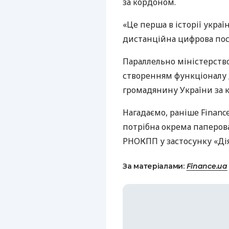
за кордоном.
«Це перша в історії украї
дистанційна цифрова посл
Параллельно міністерств
створенням функціоналу
громадянину України за к
Нагадаємо, раніше Financ
потрібна окрема паперова
РНОКПП у застосунку «Ді
За матеріалами:
Finance.ua