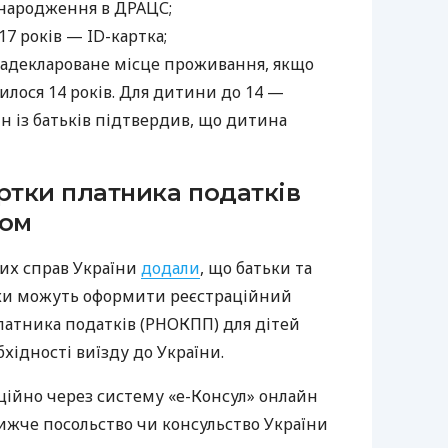
 народження в ДРАЦС;
 17 років — ID-картка;
задеклароване місце проживання, якщо
лося 14 років. Для дитини до 14 —
н із батьків підтвердив, що дитина
тки платника податків
ном
них справ України
додали
, що батьки та
ики можуть оформити реєстраційний
латника податків (РНОКПП) для дітей
бхідності виїзду до України.
ційно через систему «е-Консул» онлайн
ижче посольство чи консульство України