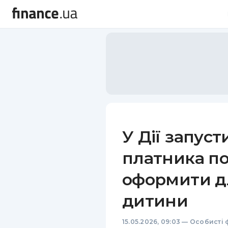
У Дії запуст
платника по
оформити дл
дитини
15.05.2026, 09:03
—
Особисті 