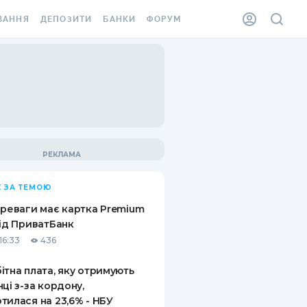
ВАННЯ
ДЕПОЗИТИ
БАНКИ
ФОРУМ
ІЛКА
ВСІ ДЕПОЗИТИ
ВСІ БАНКИ
АННЯ ЖИТЛА ВІД
ДЕПОЗИТИ В USD
ВІДГУКИ ПРО БАНКИ
 ШАХЕДІВ
ДЕПОЗИТИ В EUR
МІКРОФІНАНСОВІ
ХОВКА ЗА КОРДОН
ОРГАНІЗАЦІЇ
БОНУС ДО ДЕПОЗИТІВ
ВІДГУКИ ПРО МФО
УМОВИ АКЦІЇ
КАРТА
 ЗА ТЕМОЮ
ПИТАННЯ ТА ВІДПОВІДІ
ННА ВІНЬЄТКА
ереваги має картка Premium
ДЕПОЗИТНИЙ КАЛЬКУЛЯТОР
від ПриватБанк
 СПІВРОБІТНИКІВ
16:33
436
ПУТІВНИКИ ПО
SSISTANCE
ЗАОЩАДЖЕННЯМ
ітна плата, яку отримують
нці з-за кордону,
АННЯ ВІД
тилася на 23,6% - НБУ
Х ВИПАДКІВ