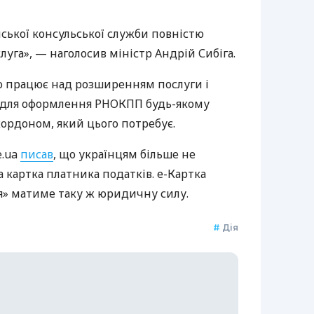
нської консульської служби повністю
уга», — наголосив міністр Андрій Сибіга.
о працює над розширенням послуги і
 для оформлення РНОКПП будь-якому
ордоном, який цього потребує.
e.ua
писав
, що українцям більше не
 картка платника податків. е-Картка
я» матиме таку ж юридичну силу.
#
Дія