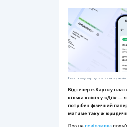
Електронну картку платника податків 
Відтепер е-Картку плат
кілька кліків у «Дії» — 
потрібен фізичний папе
матиме таку ж юридичну
Про це
повідомила
прем’є