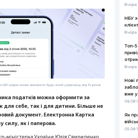
Вчора 
РЕЙТИНГ ДЕБЕТОВИХ
ПУТІВНИ
КАРТОК
СТРАХУ
НБУ з
клієн
ЩОМІСЯЧНИЙ ОГЛЯД
ВСІ СТРА
Вчора 
КЕШБЕКУ
СТРАХОВ
Топ-5
ПУТІВНИКИ ПО
приві
БАНКІВСЬКИХ КАРТКАХ
ВІДГУКИ
КОМПАНІ
отрим
Вчора 
ДОСТАВК
Нові 
КОНТАКТ
із QR-кодом може замовити будь-який українець від 14 років
забло
вже у
ника податків можна оформити за
06.08 1
як для себе, так і для дитини. Більше не
ровий документ. Електронна Картка
Як пр
війсь
 силу, як і паперова.
05.08 1
р-міністерка України Юлія Свириденко.