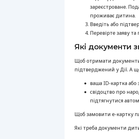
зареєстроване. Под
проживає дитина.
Введіть або підтвер
Перевірте заяву та 
Які документи 
Щоб отримати документи 
підтверджений у Дії. А щ
ваша ID-картка або
свідоцтво про нар
підтягнутися авто
Щоб замовити е-картку п
Які треба документи дит