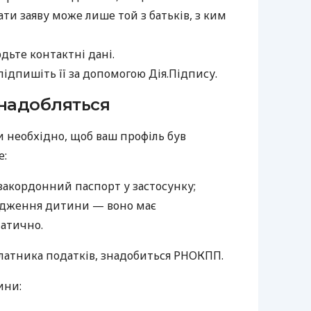
ати заяву може лише той з батьків, з ким
дьте контактні дані.
підпишіть її за допомогою Дія.Підпису.
знадобляться
необхідно, щоб ваш профіль був
е:
 закордонний паспорт у застосунку;
одження дитини — воно має
матично.
латника податків, знадобиться РНОКПП.
ини: