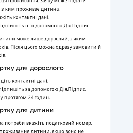
сця проживання. Заяву може подати
в, з ким проживає дитина.
жіть контактні дані.
підпишіть її за допомогою Дія.Підпис.
тини може лише дорослий, з яким
ків. Після цього можна одразу замовити й
ів.
ртку для дорослого
діть контактні дані.
 підпишіть за допомогою Дія.Підпис.
у протягом 24 годин.
ртку для дитини
за потреби вкажіть податковий номер.
 проживання дитини, якщо воно не