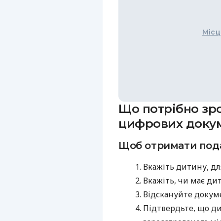
Місц
Що потрібно зр
цифрових докум
Щоб отримати под
Вкажіть дитину, дл
Вкажіть, чи має ди
Відскануйте докум
Підтвердьте, що ди