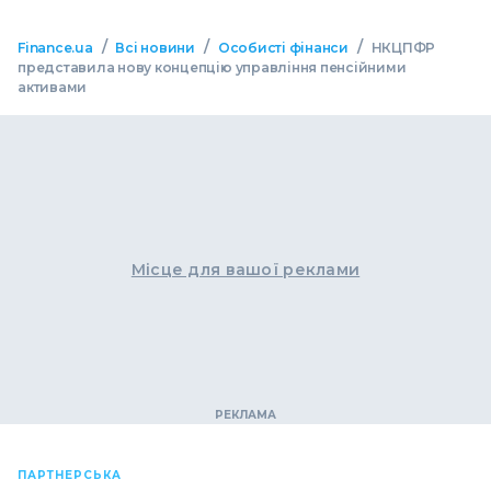
/
/
/
Finance.ua
Всі новини
Особисті фінанси
НКЦПФР
представила нову концепцію управління пенсійними
активами
Місце для вашої реклами
ПАРТНЕРСЬКА