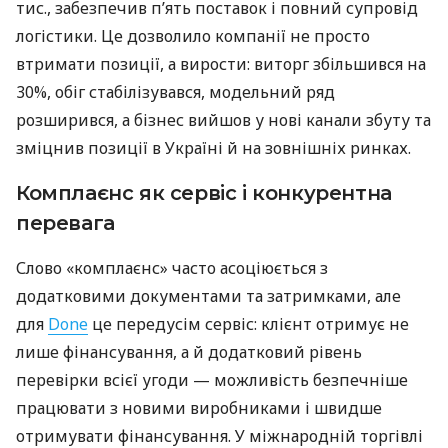
тис., забезпечив п’ять поставок і повний супровід
логістики. Це дозволило компанії не просто
втримати позиції, а вирости: виторг збільшився на
30%, обіг стабілізувався, модельний ряд
розширився, а бізнес вийшов у нові канали збуту та
зміцнив позиції в Україні й на зовнішніх ринках.
Комплаєнс як сервіс і конкурентна
перевага
Слово «комплаєнс» часто асоціюється з
додатковими документами та затримками, але
для
Done
це передусім сервіс: клієнт отримує не
лише фінансування, а й додатковий рівень
перевірки всієї угоди — можливість безпечніше
працювати з новими виробниками і швидше
отримувати фінансування. У міжнародній торгівлі