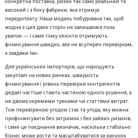
конкретна поставка, ризик так само реальний та
високий і з боку фабрики, яка отримує
передоплату. Наша модель побудована так, щоб
жодна з цих двох сторін не залишалася поза
увагою — і саме тому клієнти отримують
фінансування швидко, але не всупереч перевіркам,
а завдяки їм».
Для українських імпортерів, що нарощують
закупівлі на нових ринках, швидкість
фінансування і рівень перевірки контрагентів
дедалі частіше стають частиною одного рішення, а
не двома окремими треками чи статтями витрат.
Тож перевіреною угодою стає та угода, яку можна
профінансувати без затримок і без зайвих ризиків,
і саме це поєднання визначає, наскільки стабільно
бізнес може рости та масштабуватися за рахунок