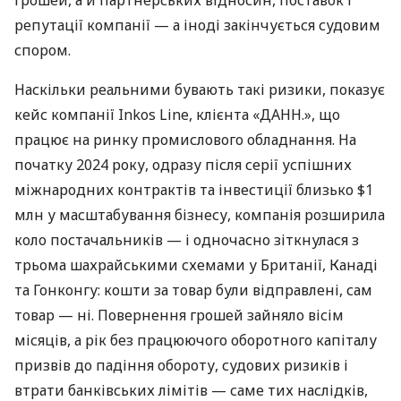
грошей, а й партнерських відносин, поставок і
репутації компанії — а іноді закінчується судовим
спором.
Наскільки реальними бувають такі ризики, показує
кейс компанії Inkos Line, клієнта «ДАНН.», що
працює на ринку промислового обладнання. На
початку 2024 року, одразу після серії успішних
міжнародних контрактів та інвестиції близько $1
млн у масштабування бізнесу, компанія розширила
коло постачальників — і одночасно зіткнулася з
трьома шахрайськими схемами у Британії, Канаді
та Гонконгу: кошти за товар були відправлені, сам
товар — ні. Повернення грошей зайняло вісім
місяців, а рік без працюючого оборотного капіталу
призвів до падіння обороту, судових ризиків і
втрати банківських лімітів — саме тих наслідків,