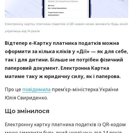
Електронну картку платника податків із QR-кодом може замовити будь-який
українець від 14 років
Відтепер е-Картку платника податків можна
оформити за кілька кліків у «Дії» — як для себе,
так і для дитини. Більше не потрібен фізичний
паперовий документ. Електронна Картка
матиме таку ж юридичну силу, як і паперова.
Про це
повідомила
прем’єр-міністерка України
Юлія Свириденко.
Що змінилося
Електронну картку платника податків із QR-кодом
може замовити будь-який українець від 14 років