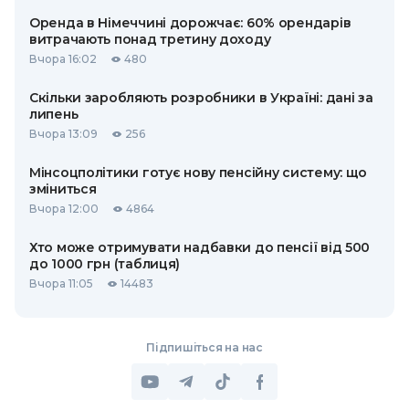
Оренда в Німеччині дорожчає: 60% орендарів
витрачають понад третину доходу
Вчора 16:02
480
Скільки заробляють розробники в Україні: дані за
липень
Вчора 13:09
256
Мінсоцполітики готує нову пенсійну систему: що
зміниться
Вчора 12:00
4864
Хто може отримувати надбавки до пенсії від 500
до 1000 грн (таблиця)
Вчора 11:05
14483
Підпишіться на нас