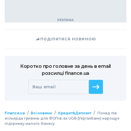
ПОДІЛИТИСЯ НОВИНОЮ
Коротко про головне за день в email
розсилці finance.ua
Ваш email
/
/
/
Finance.ua
Всі новини
Кредит&Депозит
Понад пів
мільярда гривень для ФОПів: як UGB (Укргазбанк) нарощує
підтримку малого бізнесу