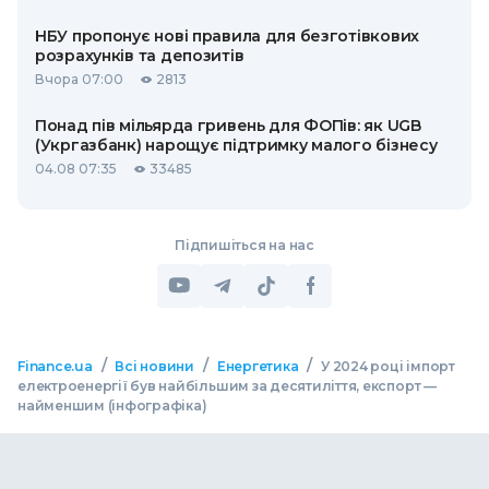
НБУ пропонує нові правила для безготівкових
розрахунків та депозитів
Вчора 07:00
2813
Понад пів мільярда гривень для ФОПів: як UGB
(Укргазбанк) нарощує підтримку малого бізнесу
04.08 07:35
33485
Підпишіться на нас
/
/
/
Finance.ua
Всі новини
Енергетика
У 2024 році імпорт
електроенергії був найбільшим за десятиліття, експорт —
найменшим (інфографіка)