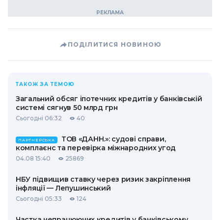
ПОДІЛИТИСЯ НОВИНОЮ
ТАКОЖ ЗА ТЕМОЮ
Загальний обсяг іпотечних кредитів у банківській
системі сягнув 50 млрд грн
Сьогодні 06:32
40
ТОВ «ДАНН.»: судові справи,
ПАРТНЕРСЬКА
комплаєнс та перевірка міжнародних угод
04.08 15:40
25869
НБУ підвищив ставку через ризик закріплення
інфляції — Лепушинський
Сьогодні 05:33
124
Частка непрацюючих кредитів у банківському