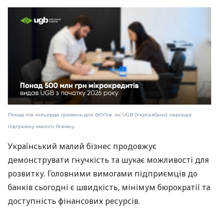
Понад пів мільярда гривень для ФОПів: як UGB (Укргазбанк) нарощує
підтримку малого бізнесу
Український малий бізнес продовжує
демонструвати гнучкість та шукає можливості для
розвитку. Головними вимогами підприємців до
банків сьогодні є швидкість, мінімум бюрократії та
доступність фінансових ресурсів.