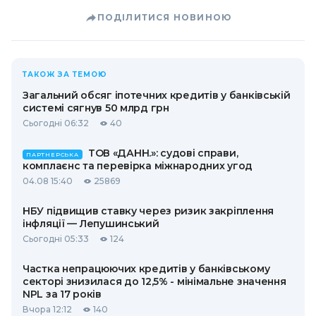
ПОДІЛИТИСЯ НОВИНОЮ
ТАКОЖ ЗА ТЕМОЮ
Загальний обсяг іпотечних кредитів у банківській
системі сягнув 50 млрд грн
Сьогодні 06:32
40
ТОВ «ДАНН.»: судові справи,
ПАРТНЕРСЬКА
комплаєнс та перевірка міжнародних угод
04.08 15:40
25869
НБУ підвищив ставку через ризик закріплення
інфляції — Лепушинський
Сьогодні 05:33
124
Частка непрацюючих кредитів у банківському
секторі знизилася до 12,5% - мінімальне значення
NPL за 17 років
Вчора 12:12
140