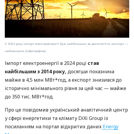
У 2024 році імпорт електроенергії був найбільшим за десятиліття, експорт —
найменшим (інфографіка)
Імпорт електроенергії в 2024 році
став
найбільшим з 2014 року,
досягши показника
майже в 4,5 млн МВт*год, а експорт знизився до
історично мінімального рівня за цей час — майже
до 350 тис. МВт*год.
Про це повідомив український аналітичний центр
у сфері енергетики та клімату DiXi Group із
посиланням на портал відкритих даних
Energy