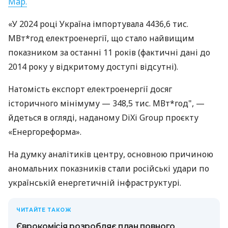
Map.
«У 2024 році Україна імпортувала 4436,6 тис.
МВт*год електроенергії, що стало найвищим
показником за останні 11 років (фактичні дані до
2014 року у відкритому доступі відсутні).
Натомість експорт електроенергії досяг
історичного мінімуму — 348,5 тис. МВт*год", —
йдеться в огляді, наданому DiXi Group проєкту
«Енергореформа».
На думку аналітиків центру, основною причиною
аномальних показників стали російські удари по
українській енергетичній інфраструктурі.
ЧИТАЙТЕ ТАКОЖ
Єврокомісія розробляє план повного