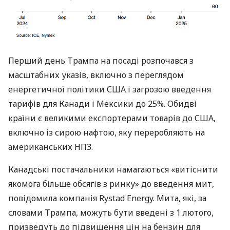
Перший день Трампа на посаді розпочався з
масштабних указів, включно з переглядом
енергетичної політики США і загрозою введення
тарифів для Канади і Мексики до 25%. Обидві
країни є великими експортерами товарів до США,
включно із сирою нафтою, яку переробляють на
американських НПЗ.
Канадські постачальники намагаються «витіснити
якомога більше обсягів з ринку» до введення мит,
повідомила компанія Rystad Energy. Мита, які, за
словами Трампа, можуть бути введені з 1 лютого,
призведуть до підвищення цін на бензин для