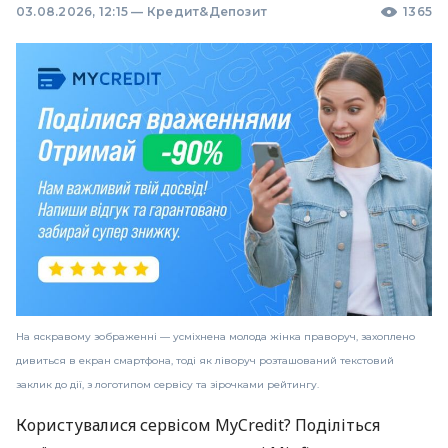
03.08.2026, 12:15
—
Кредит&Депозит
1365
На яскравому зображенні — усміхнена молода жінка праворуч, захоплено
дивиться в екран смартфона, тоді як ліворуч розташований текстовий
заклик до дії, з логотипом сервісу та зірочками рейтингу.
Користувалися сервісом MyCredit? Поділіться