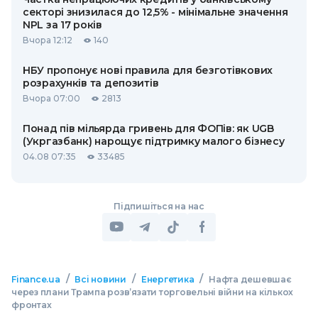
секторі знизилася до 12,5% - мінімальне значення
NPL за 17 років
Вчора 12:12
140
НБУ пропонує нові правила для безготівкових
розрахунків та депозитів
Вчора 07:00
2813
Понад пів мільярда гривень для ФОПів: як UGB
(Укргазбанк) нарощує підтримку малого бізнесу
04.08 07:35
33485
Підпишіться на нас
/
/
/
Finance.ua
Всі новини
Енергетика
Нафта дешевшає
через плани Трампа розв’язати торговельні війни на кількох
фронтах