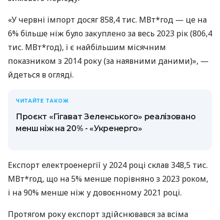
«У червні імпорт досяг 858,4 тис. МВт*год — це на
6% більше ніж було закуплено за весь 2023 рік (806,4
тис. МВт*год), і є найбільшим місячним
показником з 2014 року (за наявними даними)», —
йдеться в огляді.
ЧИТАЙТЕ ТАКОЖ
Проєкт «Гігават Зеленського» реалізовано
менш ніж на 20% - «Укренерго»
Експорт електроенергії у 2024 році склав 348,5 тис.
МВт*год, що на 5% менше порівняно з 2023 роком,
і на 90% менше ніж у довоєнному 2021 році.
Протягом року експорт здійснювався за всіма