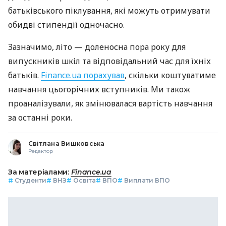
батьківського піклування, які можуть отримувати
обидві стипендії одночасно.
Зазначимо, літо — доленосна пора року для
випускників шкіл та відповідальний час для їхніх
батьків.
Finance.ua порахував
, скільки коштуватиме
навчання цьогорічних вступників. Ми також
проаналізували, як змінювалася вартість навчання
за останні роки.
Світлана Вишковська
Редактор
За матеріалами:
Finance.ua
#
Студенти
#
ВНЗ
#
Освіта
#
ВПО
#
Виплати ВПО