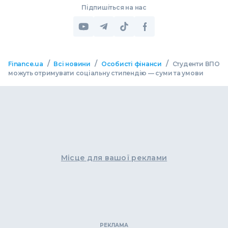
Підпишіться на нас
/
/
/
Finance.ua
Всі новини
Особисті фінанси
Студенти ВПО
можуть отримувати соціальну стипендію — суми та умови
Місце для вашої реклами