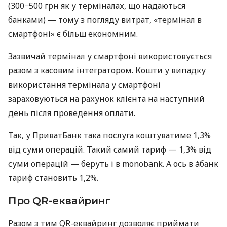
(300−500 грн як у терміналах, що надаються
банками) — тому з погляду витрат, «термінал в
смартфоні» є більш економним.
Зазвичай термінал у смартфоні використовується
разом з касовим інтегратором. Кошти у випадку
використання термінала у смартфоні
зараховуються на рахунок клієнта на наступний
день після проведення оплати.
Так, у ПриватБанк така послуга коштуватиме 1,3%
від суми операцій. Такий самий тариф — 1,3% від
суми операцій — беруть і в monobank. А ось в àбанк
тариф становить 1,2%.
Про QR-еквайринг
Разом з тим QR-еквайринг дозволяє приймати