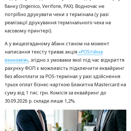
банку (Ingenico, Verifone, PAX). Водночас не
потрібно друкувати чеки з термінала (у разі
реалізації друкування термінального чека на
касовому принтері).
А у вищезгаданому àбанк станом на момент
написання тексту триває акція
«POSтійна
економія»
, згідно з умовами якої під час відкриття
рахунку ФОП є можливість підключити еквайринг
без абонплати за POS-термінал у разі здійснення
трьох оплат бізнес-карткою Блакитна Mastercard на
суму від 1 тис. грн. Комісія за еквайринг до
30.09.2026 р. складе лише 1,2%.