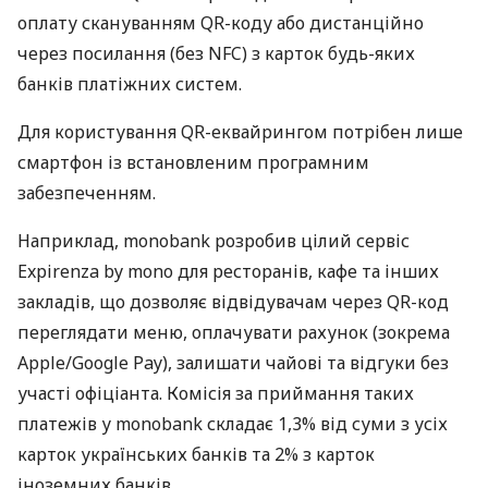
оплату скануванням QR-коду або дистанційно
через посилання (без NFC) з карток будь-яких
банків платіжних систем.
Для користування QR-еквайрингом потрібен лише
смартфон із встановленим програмним
забезпеченням.
Наприклад, monobank розробив цілий сервіс
Expirenza by mono для ресторанів, кафе та інших
закладів, що дозволяє відвідувачам через QR-код
переглядати меню, оплачувати рахунок (зокрема
Apple/Google Pay), залишати чайові та відгуки без
участі офіціанта. Комісія за приймання таких
платежів у monobank складає 1,3% від суми з усіх
карток українських банків та 2% з карток
іноземних банків.