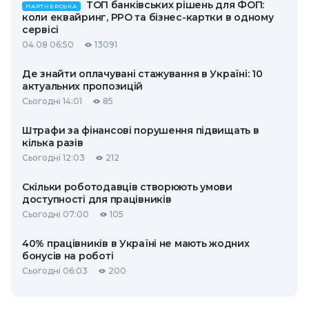
ТОП банківських рішень для ФОП:
ПАРТНЕРСЬКА
коли еквайринг, РРО та бізнес-картки в одному
сервісі
04.08 06:50
13091
Де знайти оплачувані стажування в Україні: 10
актуальних пропозицій
Сьогодні 14:01
85
Штрафи за фінансові порушення підвищать в
кілька разів
Сьогодні 12:03
212
Скільки роботодавців створюють умови
доступності для працівників
Сьогодні 07:00
105
40% працівників в Україні не мають жодних
бонусів на роботі
Сьогодні 06:03
200