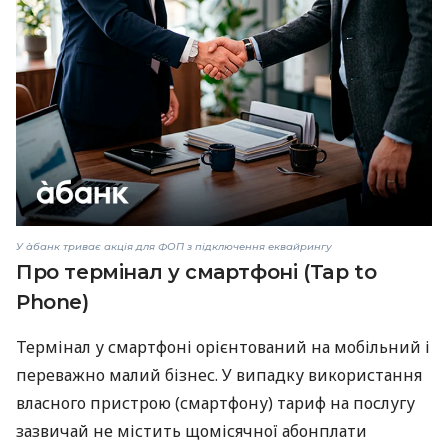
У àбанк триває акція для ФОП з підключення еквайрингу
Про термінал у смартфоні (Tap to
Phone)
Термінал у смартфоні орієнтований на мобільний і
переважно малий бізнес. У випадку використання
власного пристрою (смартфону) тариф на послугу
зазвичай не містить щомісячної абонплати