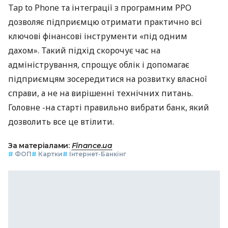
Tap to Phone та інтеграції з програмним РРО
дозволяє підприємцю отримати практично всі
ключові фінансові інструменти «під одним
дахом». Такий підхід скорочує час на
адміністрування, спрощує облік і допомагає
підприємцям зосередитися на розвитку власної
справи, а не на вирішенні технічних питань.
Головне -на старті правильно вибрати банк, який
дозволить все це втілити.
За матеріалами:
Finance.ua
#
ФОП
#
Картки
#
Інтернет-Банкінг