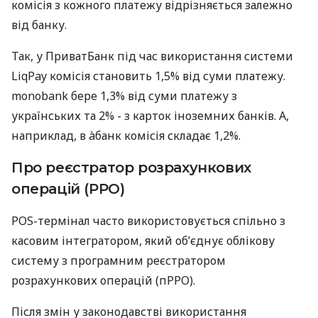
комісія з кожного платежу відрізняється залежно
від банку.
Так, у ПриватБанк під час використання системи
LiqPay комісія становить 1,5% від суми платежу.
monobank бере 1,3% від суми платежу з
українських та 2% - з карток іноземних банків. А,
наприклад, в àбанк комісія складає 1,2%.
Про реєстратор розрахункових
операцій (РРО)
POS-термінал часто використовується спільно з
касовим інтегратором, який об’єднує облікову
систему з програмним реєстратором
розрахункових операцій (пРРО).
Після змін у законодавстві використання