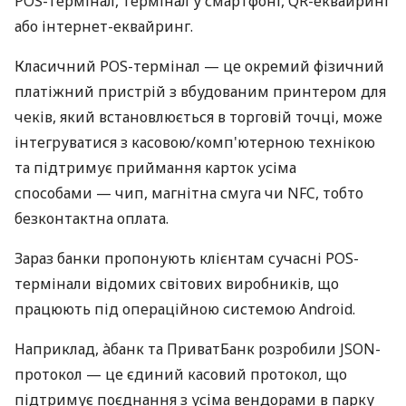
POS-термінал, термінал у смартфоні, QR-еквайринг
або інтернет-еквайринг.
Класичний POS-термінал — це окремий фізичний
платіжний пристрій з вбудованим принтером для
чеків, який встановлюється в торговій точці, може
інтегруватися з касовою/комп'ютерною технікою
та підтримує приймання карток усіма
способами — чип, магнітна смуга чи NFC, тобто
безконтактна оплата.
Зараз банки пропонують клієнтам сучасні POS-
термінали відомих світових виробників, що
працюють під операційною системою Android.
Наприклад, àбанк та ПриватБанк розробили JSON-
протокол — це єдиний касовий протокол, що
підтримує поєднання з усіма вендорами в парку