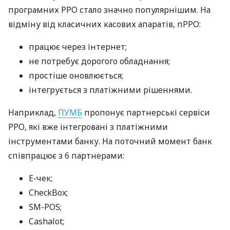
програмних РРО стало значно популярнішим. На
відміну від класичних касових апаратів, пРРО:
працює через інтернет;
не потребує дорогого обладнання;
простіше оновлюється;
інтегрується з платіжними рішеннями.
Наприклад,
ПУМБ
пропонує партнерські сервіси
РРО, які вже інтегровані з платіжними
інструментами банку. На поточний момент банк
співпрацює з 6 партнерами:
E-чек;
CheckBox;
SM-POS;
Cashalot;