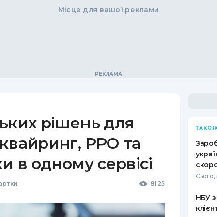
Місце для вашої реклами
ьких рішень для
ТАКОЖ
квайринг, РРО та
Зароб
украї
ки в одному сервісі
скоро
Сьогод
Картки
8125
НБУ з
клієн