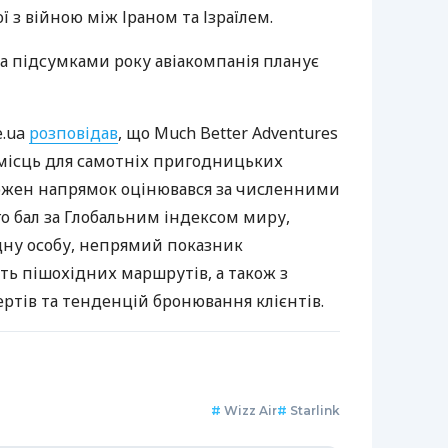
ї з війною між Іраном та Ізраїлем.
а підсумками року авіакомпанія планує
e.ua
розповідав
, що Much Better Adventures
місць для самотніх пригодницьких
ожен напрямок оцінювався за численними
о бал за Глобальним індексом миру,
одну особу, непрямий показник
сть пішохідних маршрутів, а також з
ртів та тенденцій бронювання клієнтів.
#
Wizz Air
#
Starlink