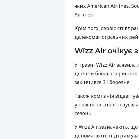
яких American Airlines, Sou
Airlines.
Крім того, сервіс співпр
далекомагістральних рейсі
Wizz Air очікує
У травні Wizz Air заявила
досягти більшого річного
закінчився 31 березня.
Також компанія відзвітув
у травні та спрогнозувал
сезоні.
У Wizz Air зазначають, щ
допомагають підтримуват