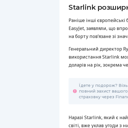
Starlink розширю
Раніше інші європейські 
EasyJet, заявляли, що впр
на борту пов’язане зі зн
Генеральний директор Rya
використання Starlink мо
доларів на рік, зокрема ч
Їдете у подорож? Візь
повний захист вашого
страховку через Finan
Наразі Starlink, який є 
світі, вже уклав угоди з