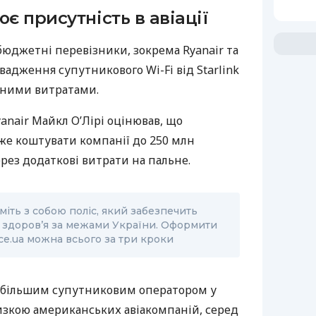
є присутність в авіації
бюджетні перевізники, зокрема Ryanair та
овадження супутникового Wi-Fi від Starlink
ачними витратами.
nair Майкл О’Лірі оцінював, що
же коштувати компанії до 250 млн
ерез додаткові витрати на пальне.
міть з собою поліс, який забезпечить
 здоров’я за межами України. Оформити
ce.ua можна всього за три кроки
найбільшим супутниковим оператором у
 низкою американських авіакомпаній, серед