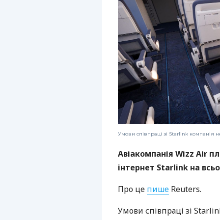
Умови співпраці зі Starlink компанія н
Авіакомпанія Wizz Air 
інтернет Starlink на всь
Про це
пише
Reuters.
Умови співпраці зі Starli