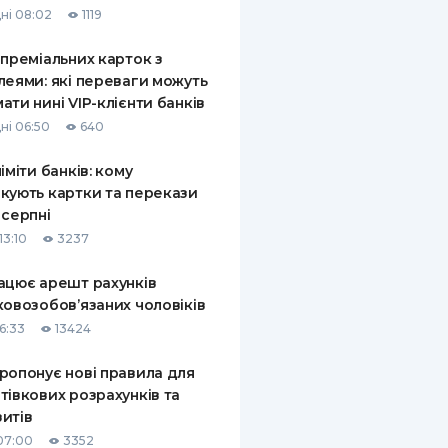
ні 08:02
1119
КИ ПО
ВАННЮ
 преміальних карток з
леями: які переваги можуть
ХОВІ ПОЛІСИ
ати нині VIP-клієнти банків
ні 06:50
640
І КОМПАНІЇ
ліміти банків: кому
 ПРО СТРАХОВІ
Ї
кують картки та перекази
 серпні
А І ОПЛАТА
13:10
3237
И
ацює арешт рахунків
ковозобов’язаних чоловіків
6:33
13424
ропонує нові правила для
тівкових розрахунків та
итів
07:00
3352