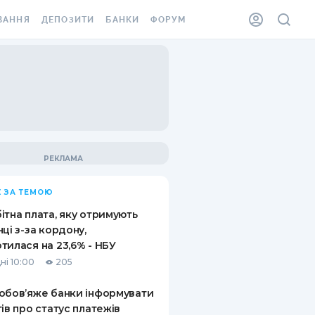
ВАННЯ
ДЕПОЗИТИ
БАНКИ
ФОРУМ
ІЛКА
ВСІ ДЕПОЗИТИ
ВСІ БАНКИ
АННЯ ЖИТЛА ВІД
ДЕПОЗИТИ В USD
ВІДГУКИ ПРО БАНКИ
 ШАХЕДІВ
ДЕПОЗИТИ В EUR
МІКРОФІНАНСОВІ
ХОВКА ЗА КОРДОН
ОРГАНІЗАЦІЇ
БОНУС ДО ДЕПОЗИТІВ
ВІДГУКИ ПРО МФО
УМОВИ АКЦІЇ
КАРТА
 ЗА ТЕМОЮ
ПИТАННЯ ТА ВІДПОВІДІ
ННА ВІНЬЄТКА
ітна плата, яку отримують
ДЕПОЗИТНИЙ КАЛЬКУЛЯТОР
нці з-за кордону,
 СПІВРОБІТНИКІВ
тилася на 23,6% - НБУ
ПУТІВНИКИ ПО
ні 10:00
205
SSISTANCE
ЗАОЩАДЖЕННЯМ
обов’яже банки інформувати
АННЯ ВІД
тів про статус платежів
Х ВИПАДКІВ