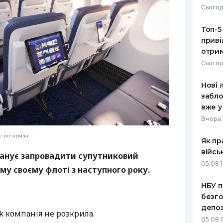
Сьогод
РЕЙТИНГ ДЕБЕТОВИХ
ПУТІВНИ
КАРТОК
СТРАХУ
Топ-5
приві
ЩОМІСЯЧНИЙ ОГЛЯД
ВСІ СТРА
отрим
КЕШБЕКУ
Сьогод
СТРАХОВ
ПУТІВНИКИ ПО
Нові 
БАНКІВСЬКИХ КАРТКАХ
ВІДГУКИ
КОМПАНІ
забло
вже у
ДОСТАВК
Вчора 
КОНТАКТ
е розкрила.
Як пр
війсь
планує запровадити супутниковий
05.08 1
ому своєму флоті з наступного року.
НБУ п
безго
депоз
nk компанія не розкрила.
05.08 