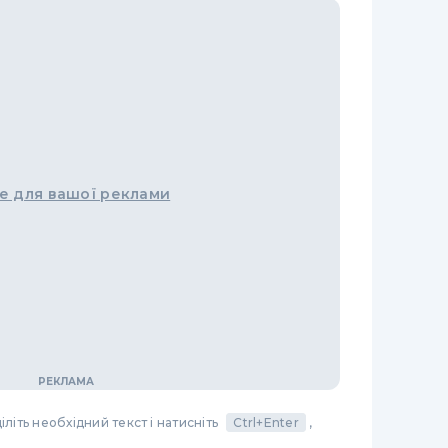
е для вашої реклами
літь необхідний текст і натисніть
Ctrl+Enter
,