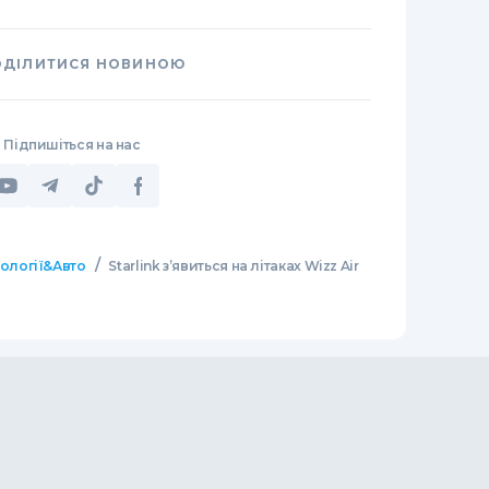
ОДІЛИТИСЯ НОВИНОЮ
Підпишіться на нас
/
нології&Авто
Starlink з’явиться на літаках Wizz Air