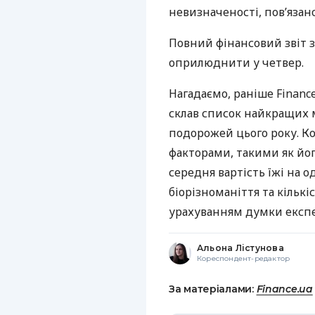
невизначеності, пов’язано
Повний фінансовий звіт з
оприлюднити у четвер.
Нагадаємо, раніше Financ
склав список найкращих 
подорожей цього року. К
факторами, такими як йог
середня вартість їжі на 
біорізноманіття та кількі
урахуванням думки експе
Альона Лістунова
Кореспондент-редактор
За матеріалами:
Finance.ua