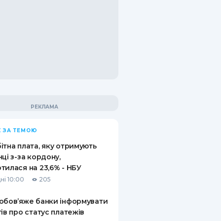
 ЗА ТЕМОЮ
ітна плата, яку отримують
нці з-за кордону,
тилася на 23,6% - НБУ
ні 10:00
205
обов’яже банки інформувати
тів про статус платежів