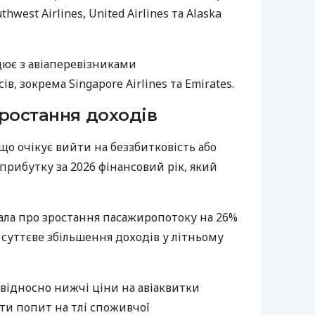
thwest Airlines, United Airlines та Alaska
ацює з авіаперевізниками
в, зокрема Singapore Airlines та Emirates.
 зростання доходів
, що очікує вийти на беззбитковість або
 прибутку за 2026 фінансовий рік, який
ала про зростання пасажиропотоку на 26%
а суттєве збільшення доходів у літньому
о відносно нижчі ціни на авіаквитки
и попит на тлі споживчої