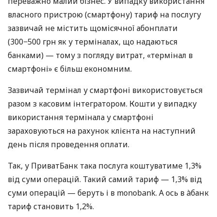
переважно малий бізнес. У випадку використання
власного пристрою (смартфону) тариф на послугу
зазвичай не містить щомісячної абонплати
(300−500 грн як у терміналах, що надаються
банками) — тому з погляду витрат, «термінал в
смартфоні» є більш економним.
Зазвичай термінал у смартфоні використовується
разом з касовим інтегратором. Кошти у випадку
використання термінала у смартфоні
зараховуються на рахунок клієнта на наступний
день після проведення оплати.
Так, у ПриватБанк така послуга коштуватиме 1,3%
від суми операцій. Такий самий тариф — 1,3% від
суми операцій — беруть і в monobank. А ось в àбанк
тариф становить 1,2%.