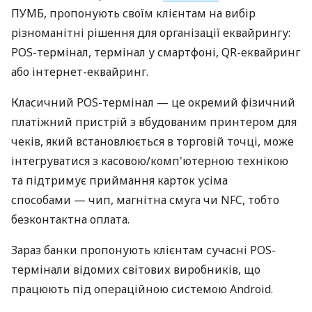
ПУМБ, пропонують своїм клієнтам на вибір
різноманітні рішення для організації еквайрингу:
POS-термінал, термінал у смартфоні, QR-еквайринг
або інтернет-еквайринг.
Класичний POS-термінал — це окремий фізичний
платіжний пристрій з вбудованим принтером для
чеків, який встановлюється в торговій точці, може
інтегруватися з касовою/комп'ютерною технікою
та підтримує приймання карток усіма
способами — чип, магнітна смуга чи NFC, тобто
безконтактна оплата.
Зараз банки пропонують клієнтам сучасні POS-
термінали відомих світових виробників, що
працюють під операційною системою Android.