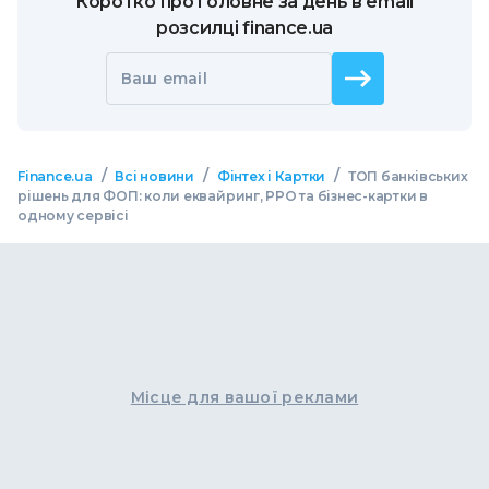
Коротко про головне за день в email
розсилці finance.ua
Ваш email
/
/
/
Finance.ua
Всі новини
Фінтех і Картки
ТОП банківських
рішень для ФОП: коли еквайринг, РРО та бізнес-картки в
одному сервісі
Місце для вашої реклами