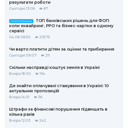
результати роботи
Сьогодні 13:06
87
ТОП банківських рішень для ФОП:
ПАРТНЕРСЬКА
коли еквайринг, РРО та бізнес-картки в одному
сервісі
04.08 06:50
23575
Чи варто платити дітям за оцінки та прибирання
Сьогодні 09:07
211
Скільки насправді коштує земля в Україні
Вчора 18:00
194
Де знайти оплачувані стажування в Україні: 10
актуальних пропозицій
Вчора 14:01
116
Штрафи за фінансові порушення підвищать в
кілька разів
Вчора 12:03
242