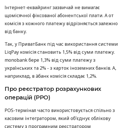
Інтернет-еквайринг зазвичай не вимагає
щомісячної фіксованої абонентської плати. А от
комісія з кожного платежу відрізняється залежно
від банку.
Так, у ПриватБанк під час використання системи
LiqPay комісія становить 1,5% від суми платежу.
monobank бере 1,3% від суми платежу з
українських та 2% - з карток іноземних банків. А,
наприклад, в àбанк комісія складає 1,2%.
Про реєстратор розрахункових
операцій (РРО)
POS-термінал часто використовується спільно з
касовим інтегратором, який об’єднує облікову
систему з програмним реєстратором