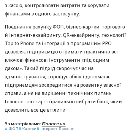
з касою, контролювати витрати та керувати
фінансами з одного застосунку.
Поєднання рахунку ФОП, бізнес-картки, торгового
й інтернет-еквайрингу, QR-еквайрингу, технології
Tap to Phone та інтеграції з програмним РРО
дозволяє підприємцю отримати практично всі
ключові фінансові інструменти «під одним
дахом». Такий підхід скорочує час на
адміністрування, спрощує облік і допомагає
підприємцям зосередитися на розвитку власної
справи, а не на вирішенні технічних питань.
Головне -на старті правильно вибрати банк, який
дозволить все це втілити.
За матеріалами:
Finance.ua
#
ФОП
#
Картки
#
Інтернет-Банкінг