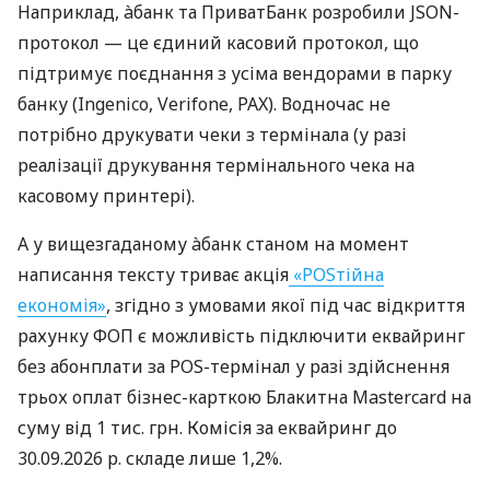
Наприклад, àбанк та ПриватБанк розробили JSON-
протокол — це єдиний касовий протокол, що
підтримує поєднання з усіма вендорами в парку
банку (Ingenico, Verifone, PAX). Водночас не
потрібно друкувати чеки з термінала (у разі
реалізації друкування термінального чека на
касовому принтері).
А у вищезгаданому àбанк станом на момент
написання тексту триває акція
«POSтійна
економія»
, згідно з умовами якої під час відкриття
рахунку ФОП є можливість підключити еквайринг
без абонплати за POS-термінал у разі здійснення
трьох оплат бізнес-карткою Блакитна Mastercard на
суму від 1 тис. грн. Комісія за еквайринг до
30.09.2026 р. складе лише 1,2%.