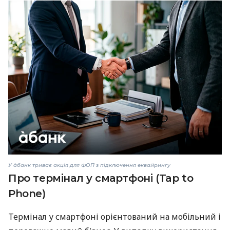
У àбанк триває акція для ФОП з підключення еквайрингу
Про термінал у смартфоні (Tap to
Phone)
Термінал у смартфоні орієнтований на мобільний і