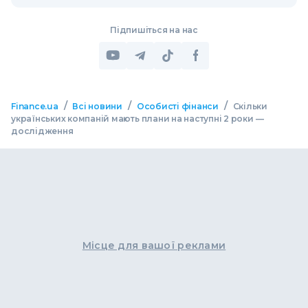
Підпишіться на нас
/
/
/
Finance.ua
Всі новини
Особисті фінанси
Скільки
українських компаній мають плани на наступні 2 роки —
дослідження
Місце для вашої реклами