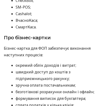
CheckBox;
SM-POS;
Cashalot;
ВчасноКаса;
СмартКаса.
Про бізнес-картки
Бізнес-картка для ФОП забезпечує виконання
наступних процесів:
окремий облік доходів і витрат;
швидкий доступ до коштів з
підприємницького рахунку;
зручна оплата постачальникам;
безготівкові розрахунки онлайн і офлайн;
формування виписок для бухгалтера;
сплата податків у кілька кліків;