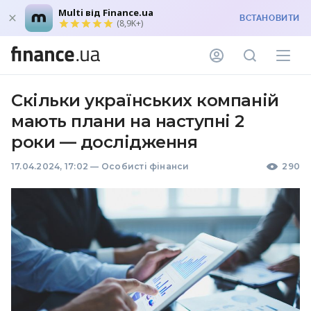
Multi від Finance.ua
ВСТАНОВИТИ
(8,9K+)
Скільки українських компаній
мають плани на наступні 2
роки — дослідження
17.04.2024, 17:02
—
Особисті фінанси
290