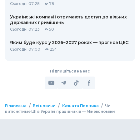
Сьогодні 07:28
78
Українські компанії отримають доступ до вільних
державних приміщень
Сьогодні 07:23
50
Яким буде курс у 2026−2027 роках — прогноз ЦЕС
Сьогодні 07:00
254
Підпишіться на нас
/
/
/
Finance.ua
Всі новини
Казна та Політика
Чи
витіснятиме ШІ в Україні працівників — Мінекономіки