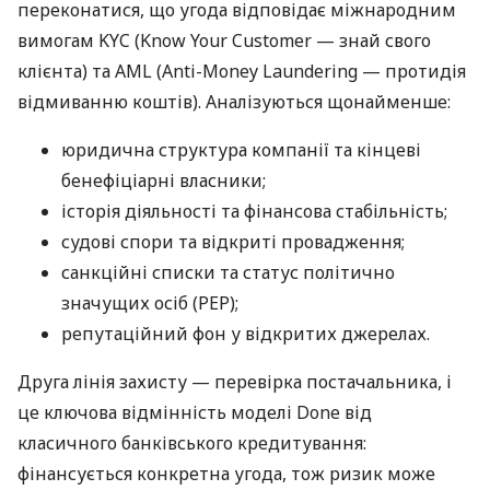
переконатися, що угода відповідає міжнародним
вимогам KYC (Know Your Customer — знай свого
клієнта) та AML (Anti-Money Laundering — протидія
відмиванню коштів). Аналізуються щонайменше:
юридична структура компанії та кінцеві
бенефіціарні власники;
історія діяльності та фінансова стабільність;
судові спори та відкриті провадження;
санкційні списки та статус політично
значущих осіб (PEP);
репутаційний фон у відкритих джерелах.
Друга лінія захисту — перевірка постачальника, і
це ключова відмінність моделі Done від
класичного банківського кредитування:
фінансується конкретна угода, тож ризик може