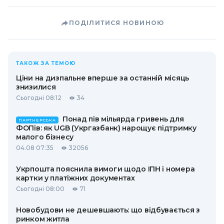
ПОДІЛИТИСЯ НОВИНОЮ
ТАКОЖ ЗА ТЕМОЮ
Ціни на дизпальне вперше за останній місяць
знизилися
Сьогодні 08:12
34
Понад пів мільярда гривень для
ПАРТНЕРСЬКА
ФОПів: як UGB (Укргазбанк) нарощує підтримку
малого бізнесу
04.08 07:35
32056
Укрпошта пояснила вимоги щодо ІПН і номера
картки у платіжних документах
Сьогодні 08:00
71
Новобудови не дешевшають: що відбувається з
ринком житла