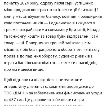
початку 2024 року, одразу після серії успішних
міжнародних контрактів та інвестиції близько $1
млн у масштабування бізнесу, компанія розширила
коло постачальників — і одночасно зіткнулася з
трьома шахрайськими схемами у Британії, Канаді
та Гонконгу: кошти за товар були відправлені, сам
товар — ні. Повернення грошей зайняло вісім
місяців, а рік без працюючого оборотного капіталу
призвів до падіння обороту, судових ризиків і
втрати банківських лімітів — саме тих наслідків,
про які йшлося вище.
Щоб відновити ліквідність і не зупиняти
операційну діяльність, компанія звернулася до
ТОВ «ДАНН.» за забезпеченням фінансування угоди
на $87 тис. Це дозволило забезпечити три