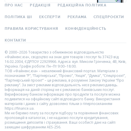
ПРО НАС
РЕДАКЦІЯ
РЕДАКЦІЙНА ПОЛІТИКА
ПОЛІТИКА ШІ
ЕКСПЕРТИ
РЕКЛАМА
СПЕЦПРОЄКТИ
ПРАВИЛА КОРИСТУВАННЯ
КОНФІДЕНЦІЙНІСТЬ
КОНТАКТИ
© 2000–2026 Товариство з обмеженою відповідальністю
«Файненс.юа», свідоцтво на знак для товарів і послуг № 37423 від
16.02.2004, ЄДРПОУ 22929966. Адреса: вул. Миколи Грінченка, 4В, Київ,
Україна. Графік роботи: Пн–Пт 9:00–18:00.
ТОВ «Файненс.юа» – незалежний фінансовий портал. Матеріали з
позначками “Р”, “Партнерська”, “Промо”, “Акція”, “Думка”, “Спецпроєкт”,
“Партнерський проєкт” – це реклама, в розумінні Закону України “Про
рекламу”. За зміст реклами відповідальність несе рекламодавець.
Інформація на даній сторінці не є рекламою банківських послуг.
Верифіковану банком інформацію про продукти та послуги можна
подивитися на офіційному сайті відповідного банку. Використання
матеріалів і даних з сайту дозволено тільки з гіперпосиланням
https://finance.ua.
Ми не беремо плату за послуги підбору та порівняння фінансових
пропозицій в каталогах, і не надаємо послуги кредитування,
розміщення депозитів і страхування. Ваші особисті дані на сайті
захищені шифруванням AES-256.