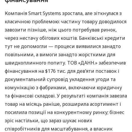
фінансування
Компанія Smart Systems зростала, але зіткнулася з
класичною проблемою: частину товару доводилося
завозити пізніше, ніж цього потребував ринок,
через нестачу обігових коштів. Банківські кредити
тут не допомогли — процеси виявилися занадто
повільними, а вимоги занадто жорсткими для
швидкоплинного попиту. ТОВ «ДАНН.» забезпечив
фінансування на $176 тис. для дев’яти поставок і
документальний супровід укладення угоди та
комунікацію з фабриками, включаючи юридичну
та фінансові складові. У результаті компанія завезла
товар на місяць раніше, розширила асортимент і
посилила позиції на конкурентному ринку; бізнес
зріс настільки, що зараз шукає нових
співробітників для масштабування, а власник