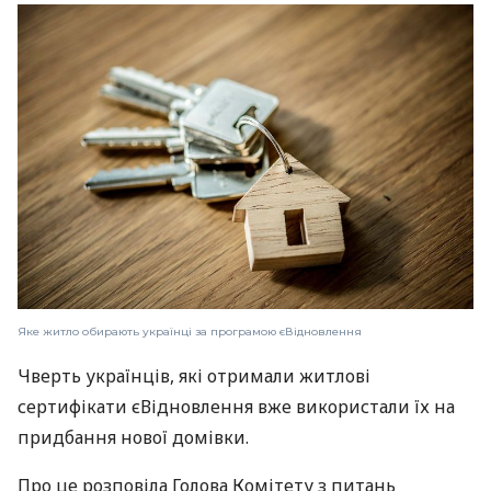
Яке житло обирають українці за програмою єВідновлення
Чверть українців, які отримали житлові
сертифікати єВідновлення вже використали їх на
придбання нової домівки.
Про це розповіла Голова Комітету з питань