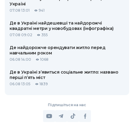
Україні
07.08 13:01
941
Де в Україні найдешевші та найдорожчі
квадратні метри у новобудовах (інфографіка)
07.08 09:02
355
Де найдорожче орендувати житло перед
навчальним роком
06.08 14:00
1068
Де в Україні з’явиться соціальне житло: названо
перші п’ять міст
06.08 13:05
1839
Підпишіться на нас