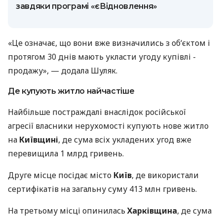
завдяки програмі «єВідновлення»
«Це означає, що вони вже визначились з об‘єктом і
протягом 30 днів мають укласти угоду купівлі -
продажу», — додала Шуляк.
Де купують житло найчастіше
Найбільше постраждалі внаслідок російської
агресії власники нерухомості купують нове житло
на
Київщині
, де сума всіх укладених угод вже
перевищила 1 млрд гривень.
Друге місце посідає місто
Київ
, де використали
сертифікатів на загальну суму 413 млн гривень.
На третьому місці опинилась
Харківщина
, де сума