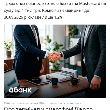
трьох оплат бізнес-карткою Блакитна Mastercard на
суму від 1 тис. грн. Комісія за еквайринг до
30.09.2026 р. складе лише 1,2%.
У àбанк триває акція для ФОП з підключення еквайрингу
Про термінал у смартфоні (Tap to