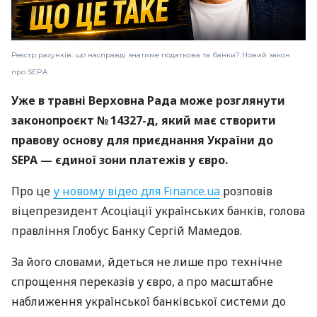
Реєстр рахунків: що насправді знатиме податкова та банки? Новий закон
про SEPA
Уже в травні Верховна Рада може розглянути
законопроєкт № 14327-д, який має створити
правову основу для приєднання України до
SEPA — єдиної зони платежів у євро.
Про це
у новому відео для Finance.ua
розповів
віцепрезидент Асоціації українських банків, голова
правління Глобус Банку Сергій Мамедов.
За його словами, йдеться не лише про технічне
спрощення переказів у євро, а про масштабне
наближення української банківської системи до