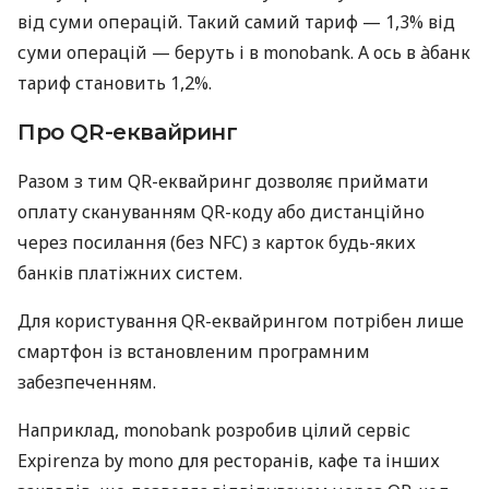
від суми операцій. Такий самий тариф — 1,3% від
суми операцій — беруть і в monobank. А ось в àбанк
тариф становить 1,2%.
Про QR-еквайринг
Разом з тим QR-еквайринг дозволяє приймати
оплату скануванням QR-коду або дистанційно
через посилання (без NFC) з карток будь-яких
банків платіжних систем.
Для користування QR-еквайрингом потрібен лише
смартфон із встановленим програмним
забезпеченням.
Наприклад, monobank розробив цілий сервіс
Expirenza by mono для ресторанів, кафе та інших