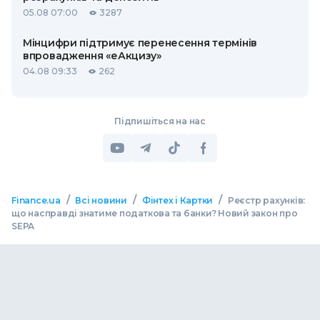
05.08 07:00
3287
Мінцифри підтримує перенесення термінів
впровадження «еАкцизу»
04.08 09:33
262
Підпишіться на нас
/
/
/
Finance.ua
Всі новини
Фінтех і Картки
Реєстр рахунків:
що насправді знатиме податкова та банки? Новий закон про
SEPA