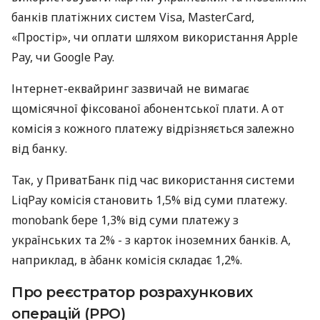
банків платіжних систем Visa, MasterCard,
«Простір», чи оплати шляхом використання Apple
Pay, чи Google Pay.
Інтернет-еквайринг зазвичай не вимагає
щомісячної фіксованої абонентської плати. А от
комісія з кожного платежу відрізняється залежно
від банку.
Так, у ПриватБанк під час використання системи
LiqPay комісія становить 1,5% від суми платежу.
monobank бере 1,3% від суми платежу з
українських та 2% - з карток іноземних банків. А,
наприклад, в àбанк комісія складає 1,2%.
Про реєстратор розрахункових
операцій (РРО)