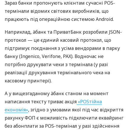
Зараз банки пропонують клієнтам сучасні POS-
термінали відомих світових виробників, що
працюють під операційною системою Android.
Наприклад, àбанк та ПриватБанк розробили JSON-
протокол — це єдиний касовий протокол, що
підтримує поєднання з усіма вендорами в парку
банку (Ingenico, Verifone, PAX). Водночас не
потрібно друкувати чеки з термінала (у разі
реалізації друкування термінального чека на
касовому принтері).
А у вищезгаданому àбанк станом на момент
написання тексту триває акція
«POSтійна
економія»
, згідно з умовами якої під час відкриття
рахунку ФОП є можливість підключити еквайринг
без абонплати за POS-термінал у разі здійснення