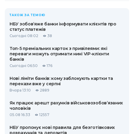
ТАКОЖ ЗА ТЕМОЮ
НБУ зобов’яже банки інформувати клієнтів про
статус платежів
Сьогодні 08:02
38
Топ-5 преміальних карток з привілеями: які
переваги можуть отримати нині VIP-клієнти
банків
Сьогодні 06:50
176
Нові ліміти банків: кому заблокують картки та
перекази вже у серпні
Вчора 13:10
2889
Як працює арешт рахунків військовозобов’язаних
чоловіків
05.08 16:33
12557
НБУ пропонує нові правила для безготівкових
розрахунків та депозитів