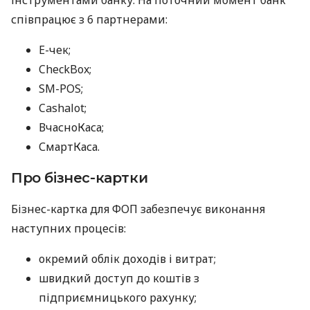
інструментами банку. На поточний момент банк
співпрацює з 6 партнерами:
E-чек;
CheckBox;
SM-POS;
Cashalot;
ВчасноКаса;
СмартКаса.
Про бізнес-картки
Бізнес-картка для ФОП забезпечує виконання
наступних процесів:
окремий облік доходів і витрат;
швидкий доступ до коштів з
підприємницького рахунку;