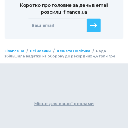
Коротко про головне за день в email
розсилці finance.ua
Ваш email
/
/
/
Finance.ua
Всі новини
Казна та Політика
Рада
збільшила видатки на оборону до рекордних 4,4 трлн грн
Місце для вашої реклами