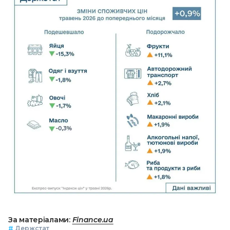
За матеріалами:
Finance.ua
#
Держстат