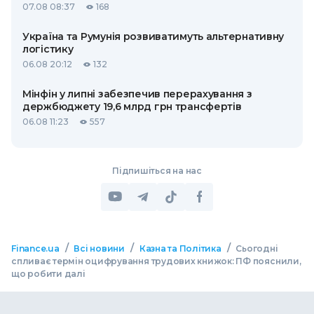
07.08 08:37
168
Україна та Румунія розвиватимуть альтернативну
логістику
06.08 20:12
132
Мінфін у липні забезпечив перерахування з
держбюджету 19,6 млрд грн трансфертів
06.08 11:23
557
Підпишіться на нас
/
/
/
Finance.ua
Всі новини
Казна та Політика
Сьогодні
спливає термін оцифрування трудових книжок: ПФ пояснили,
що робити далі