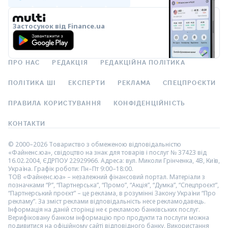
Застосунок від Finance.ua
ПРО НАС
РЕДАКЦІЯ
РЕДАКЦІЙНА ПОЛІТИКА
ПОЛІТИКА ШІ
ЕКСПЕРТИ
РЕКЛАМА
СПЕЦПРОЄКТИ
ПРАВИЛА КОРИСТУВАННЯ
КОНФІДЕНЦІЙНІСТЬ
КОНТАКТИ
© 2000–2026 Товариство з обмеженою відповідальністю
«Файненс.юа», свідоцтво на знак для товарів і послуг № 37423 від
16.02.2004, ЄДРПОУ 22929966. Адреса: вул. Миколи Грінченка, 4В, Київ,
Україна. Графік роботи: Пн–Пт 9:00–18:00.
ТОВ «Файненс.юа» – незалежний фінансовий портал. Матеріали з
позначками “Р”, “Партнерська”, “Промо”, “Акція”, “Думка”, “Спецпроєкт”,
“Партнерський проєкт” – це реклама, в розумінні Закону України “Про
рекламу”. За зміст реклами відповідальність несе рекламодавець.
Інформація на даній сторінці не є рекламою банківських послуг.
Верифіковану банком інформацію про продукти та послуги можна
подивитися на офіційному сайті відповідного банку. Використання