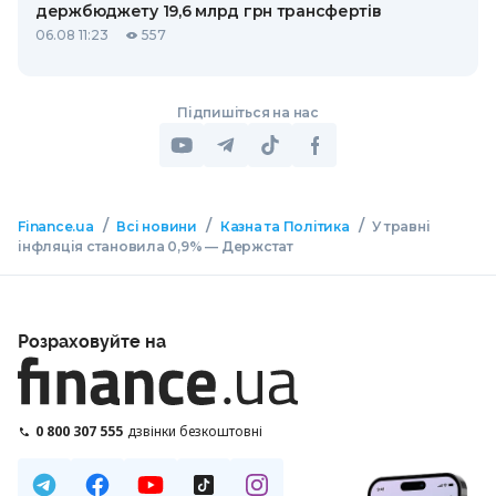
держбюджету 19,6 млрд грн трансфертів
06.08 11:23
557
Підпишіться на нас
/
/
/
Finance.ua
Всі новини
Казна та Політика
У травні
інфляція становила 0,9% — Держстат
Розраховуйте на
0 800 307 555
дзвінки безкоштовні