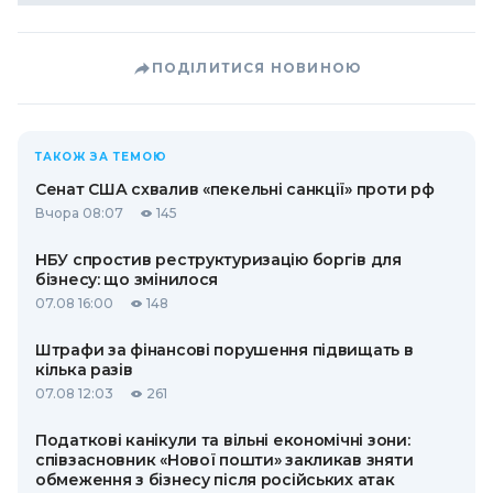
ПОДІЛИТИСЯ НОВИНОЮ
ТАКОЖ ЗА ТЕМОЮ
Сенат США схвалив «пекельні санкції» проти рф
Вчора 08:07
145
НБУ спростив реструктуризацію боргів для
бізнесу: що змінилося
07.08 16:00
148
Штрафи за фінансові порушення підвищать в
кілька разів
07.08 12:03
261
Податкові канікули та вільні економічні зони:
співзасновник «Нової пошти» закликав зняти
обмеження з бізнесу після російських атак