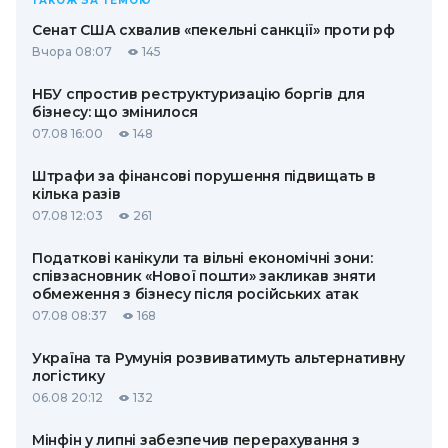
ТАКОЖ ЗА ТЕМОЮ
Сенат США схвалив «пекельні санкції» проти рф
Вчора 08:07
145
НБУ спростив реструктуризацію боргів для
бізнесу: що змінилося
07.08 16:00
148
Штрафи за фінансові порушення підвищать в
кілька разів
07.08 12:03
261
Податкові канікули та вільні економічні зони:
співзасновник «Нової пошти» закликав зняти
обмеження з бізнесу після російських атак
07.08 08:37
168
Україна та Румунія розвиватимуть альтернативну
логістику
06.08 20:12
132
Мінфін у липні забезпечив перерахування з