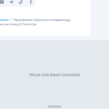
/
мінал
Працівники Одеського медзакладу
мі на понад 3,7 млн грн
Місце для вашої реклами