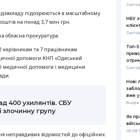
Сьогод
РЕЙТИНГ ДЕБЕТОВИХ
ПУТІВНИ
едзакладу підозрюються в масштабному
КАРТОК
СТРАХУ
НБУ з
штів на понад 3,7 млн грн.
клієн
ЩОМІСЯЧНИЙ ОГЛЯД
ВСІ СТРА
Сьогод
а обласна прокуратура.
КЕШБЕКУ
СТРАХОВ
Топ-5
ПУТІВНИКИ ПО
2 керівникам та 7 працівникам
приві
БАНКІВСЬКИХ КАРТКАХ
ВІДГУКИ
едичної допомоги КНП «Одеський
КОМПАНІ
отрим
ої медичної допомоги і медицини
Сьогод
ДОСТАВК
ади.
Нові 
КОНТАКТ
забло
вже у
д 400 ухилянтів. СБУ
Вчора 
і злочинну групу
Як пр
війсь
05.08 1
ня неправдивих відомостей до офіційних