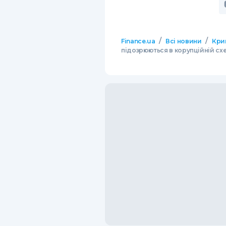
/
/
Finance.ua
Всі новини
Кри
підозрюються в корупційній схе