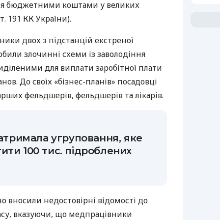
ння бюджетними коштами у великих
 ст. 191 КК України).
вники двох з підстанцій екстреної
били злочинні схеми із заволодіння
діленими для виплати заробітної плати
ов. До своїх «бізнес-планів» посадовці
рших фельдшерів, фельдшерів та лікарів.
затримала угруповання, яке
ити 100 тис. підроблених
о вносили недостовірні відомості до
часу, вказуючи, що медпрацівники