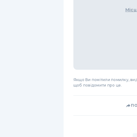
Місц
Якщо Ви помітили помилку, виді
щоб повідомити про це.
П