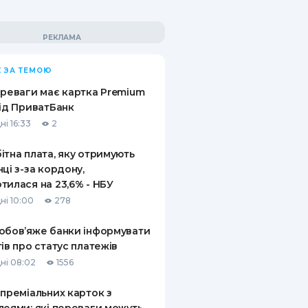
 ЗА ТЕМОЮ
ереваги має картка Premium
від ПриватБанк
ні 16:33
2
ітна плата, яку отримують
нці з-за кордону,
тилася на 23,6% - НБУ
ні 10:00
278
обов’яже банки інформувати
тів про статус платежів
ні 08:02
1556
 преміальних карток з