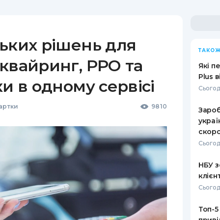
ьких рішень для
ТАКОЖ
квайринг, РРО та
Які п
Plus 
ки в одному сервісі
Сьогод
Картки
9810
Зароб
украї
скоро
Сьогод
НБУ з
клієн
Сьогод
Топ-5