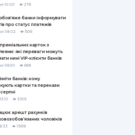
ні 10:00
278
КИ ПО
ВАННЮ
обов’яже банки інформувати
тів про статус платежів
ХОВІ ПОЛІСИ
ні 08:02
1556
І КОМПАНІЇ
 преміальних карток з
леями: які переваги можуть
 ПРО СТРАХОВІ
Ї
ати нині VIP-клієнти банків
ні 06:50
688
А І ОПЛАТА
ліміти банків: кому
И
кують картки та перекази
 серпні
13:10
3305
ацює арешт рахунків
ковозобов’язаних чоловіків
6:33
13618