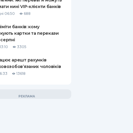
леями: які переваги можуть
ати нині VIP-клієнти банків
ні 06:50
688
ліміти банків: кому
кують картки та перекази
 серпні
13:10
3305
ацює арешт рахунків
ковозобов’язаних чоловіків
6:33
13618