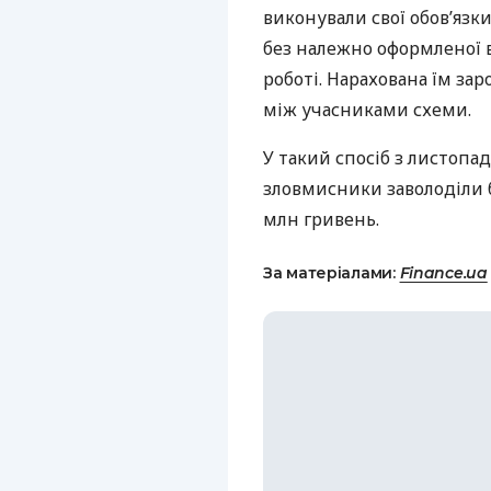
виконували свої обов’язк
без належно оформленої ві
роботі. Нарахована їм за
між учасниками схеми.
У такий спосіб з листопа
зловмисники заволоділи
млн гривень.
За матеріалами:
Finance.ua