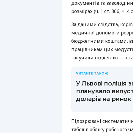
документів та заволоді
розмірах (ч. 1 ст. 366, ч. 4
За даними слідства, кері
медичної допомоги розро
бюджетними коштами, ви
працівникам цих медустан
залучили підлеглих — ста
ЧИТАЙТЕ ТАКОЖ
У Львові поліція 
планувало випуст
доларів на ринок
Підозрювані систематичн
табелів обліку робочого 