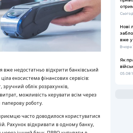
приві
отрим
Сьогод
Нові 
забло
вже у
Вчора 
Як пр
війсь
я вже недостатньо відкрити банківський
05.08 1
 ціла екосистема фінансових сервісів:
 зручний облік розрахунків,
витрат, можливість керувати всім через
 паперову роботу.
дприємцю часто доводилося користуватися
й. Рахунок відкривати в одному банку,
 через інший банк, ПРРО купувати в