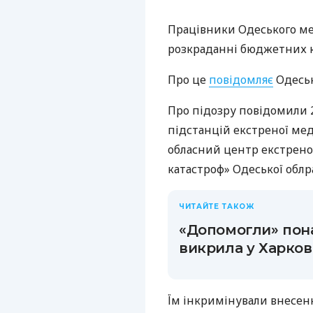
Працівники Одеського м
розкраданні бюджетних ко
Про це
повідомляє
Одеськ
Про підозру повідомили 
підстанцій екстреної м
обласний центр екстрен
катастроф» Одеської облр
ЧИТАЙТЕ ТАКОЖ
«Допомогли» пона
викрила у Харков
Їм інкримінували внесен