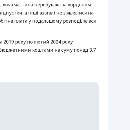
и, хоча частина перебувала за кордоном
дпустки, а інші взагалі не з’являлися на
робітна плата у подальшому розподілялася
да 2019 року по лютий 2024 року
 бюджетними коштами на суму понад 3,7