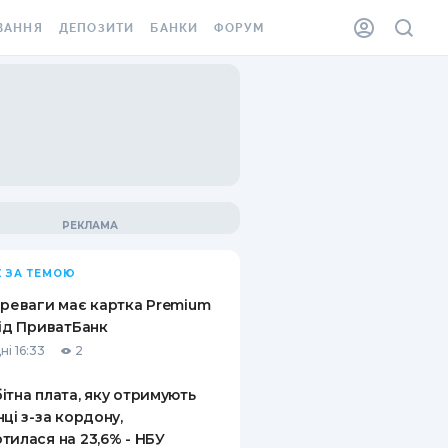
ВАННЯ
ДЕПОЗИТИ
БАНКИ
ФОРУМ
ІЛКА
ВСІ ДЕПОЗИТИ
ВСІ БАНКИ
АННЯ ЖИТЛА ВІД
ДЕПОЗИТИ В USD
ВІДГУКИ ПРО БАНКИ
 ШАХЕДІВ
ДЕПОЗИТИ В EUR
МІКРОФІНАНСОВІ
ХОВКА ЗА КОРДОН
ОРГАНІЗАЦІЇ
БОНУС ДО ДЕПОЗИТІВ
ВІДГУКИ ПРО МФО
УМОВИ АКЦІЇ
КАРТА
 ЗА ТЕМОЮ
ПИТАННЯ ТА ВІДПОВІДІ
ННА ВІНЬЄТКА
ереваги має картка Premium
ДЕПОЗИТНИЙ КАЛЬКУЛЯТОР
від ПриватБанк
 СПІВРОБІТНИКІВ
ні 16:33
2
ПУТІВНИКИ ПО
SSISTANCE
ЗАОЩАДЖЕННЯМ
ітна плата, яку отримують
нці з-за кордону,
АННЯ ВІД
тилася на 23,6% - НБУ
Х ВИПАДКІВ