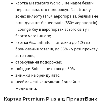
картка Mastercard World Elite надає безліч
переваг тим, хто подорожує: Fast track у
зонах вильоту (140+ аеропортів), безлімітне
відвідування бізнес-залів (850+ аеропортів)
і Lounge Key в аеропортах всього світу і
багато чого іншого;
картка Visa Infinite — знижки до 12% на
бронювання готелів, до 35% - у разі прокату
авто тощо;
страхування подорожей;
поїздки Bolt зі знижкою до 50%;
знижки на оренду авто;
необмежені консультації онлайн з
медицини.
Картка Premium Plus від ПриватБанк