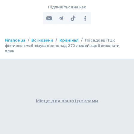
Підпишіться на нас
/
/
/
Finance.ua
Всі новини
Кримінал
Посадовці ТЦК
фіктивно «мобілізували» понад 270 людей, щоб виконати
план
Місце для вашої реклами