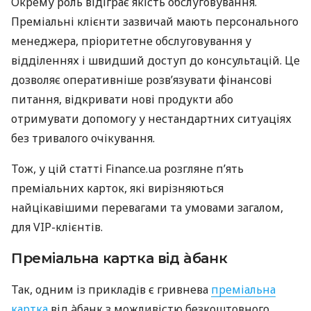
Окрему роль відіграє якість обслуговування.
Преміальні клієнти зазвичай мають персонального
менеджера, пріоритетне обслуговування у
відділеннях і швидший доступ до консультацій. Це
дозволяє оперативніше розв’язувати фінансові
питання, відкривати нові продукти або
отримувати допомогу у нестандартних ситуаціях
без тривалого очікування.
Тож, у цій статті Finance.ua розгляне п’ять
преміальних карток, які вирізняються
найцікавішими перевагами та умовами загалом,
для VIP-клієнтів.
Преміальна картка від àбанк
Так, одним із прикладів є гривнева
преміальна
картка
від àбанк з можливістю безкоштовного