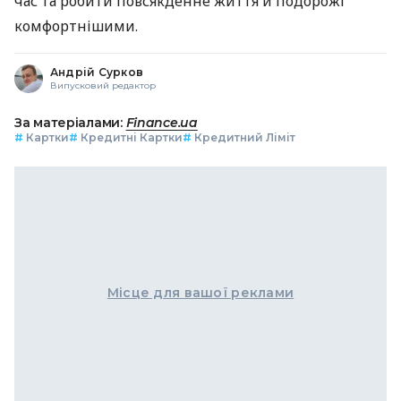
час та робити повсякденне життя й подорожі
комфортнішими.
Андрій Сурков
Випусковий редактор
За матеріалами:
Finance.ua
#
Картки
#
Кредитні Картки
#
Кредитний Ліміт
Місце для вашої реклами