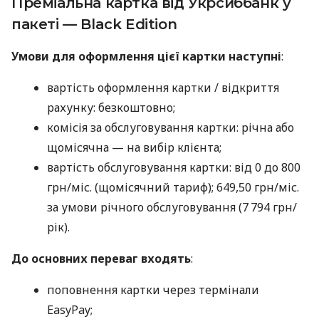
Преміальна картка від Укрсиббанк у
пакеті — Black Edition
Умови для оформлення цієї картки наступні
:
вартість оформлення картки / відкриття
рахунку: безкоштовно;
комісія за обслуговування картки: річна або
щомісячна — на вибір клієнта;
вартість обслуговування картки: від 0 до 800
грн/міс. (щомісячний тариф); 649,50 грн/міс.
за умови річного обслуговування (7 794 грн/
рік).
До основних переваг входять
:
поповнення картки через термінали
EasyPay;