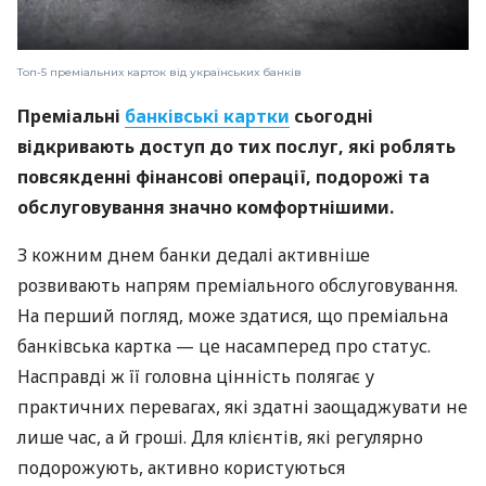
Топ-5 преміальних карток від українських банків
Преміальні
банківські картки
сьогодні
відкривають доступ до тих послуг, які роблять
повсякденні фінансові операції, подорожі та
обслуговування значно комфортнішими.
З кожним днем банки дедалі активніше
розвивають напрям преміального обслуговування.
На перший погляд, може здатися, що преміальна
банківська картка — це насамперед про статус.
Насправді ж її головна цінність полягає у
практичних перевагах, які здатні заощаджувати не
лише час, а й гроші. Для клієнтів, які регулярно
подорожують, активно користуються