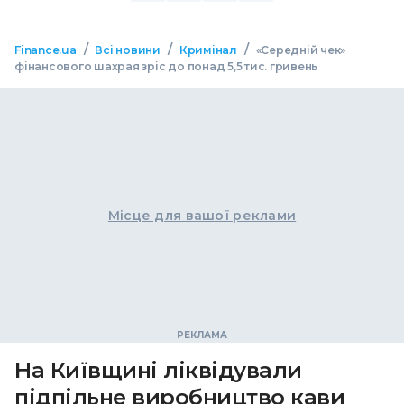
/
/
/
Finance.ua
Всі новини
Кримінал
«Середній чек»
фінансового шахрая зріс до понад 5,5 тис. гривень
Місце для вашої реклами
На Київщині ліквідували
підпільне виробництво кави