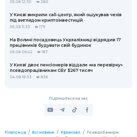
05.08 12:30
280
У Києві викрили call-центр, який ошукував чехів
під виглядом криптоінвестицій
05.08 11:33
179
На Волині посадовець Укрзалізниці відрядив 17
працівників будувати свій будинок
05.08 06:42
187
У Києві двоє пенсіонерів віддали «на перевірку»
псевдопрацівникам СБУ $267 тисяч
04.08 18:33
836
Підпишіться на нас
/
/
/
Finance.ua
Всі новини
Кримінал
Псевдобанкіри