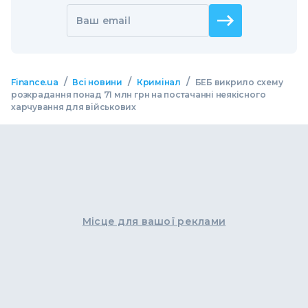
Ваш email
/
/
/
Finance.ua
Всі новини
Кримінал
БЕБ викрило схему
розкрадання понад 71 млн грн на постачанні неякісного
харчування для військових
Місце для вашої реклами