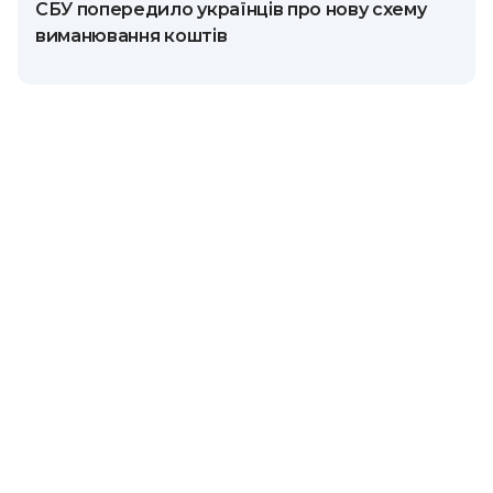
СБУ попередило українців про нову схему
виманювання коштів
У межах розслідування правоохоронці провели 22
санкціоновані обшуки, під час яких вилучили
обладнання, сировину та готову продукцію
загальною вартістю близько 20 мільйонів гривень.
За оцінками фахівців, виявлена схема стала
наслідком трансформації тіньового сектору: після
посилення митного контролю у 2024 році
нелегальні оператори переорієнтувалися з
махінацій із митною вартістю на контрабандні
канали та розгортання незаконних цехів усередині
країни.
«Виробництво та збут фальсифікованої продукції