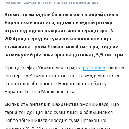
Молодь залишається найвразливішою до фінансових шахраїв
Кількість випадків банківського шахрайства в
Україні зменшилася, однак середній розмір
втрат від однієї шахрайської операції зріс. У
2024 році середня сума незаконної операції
становила трохи більше ніж 4 тис. грн, тоді як
за минулий рік вона зросла до понад 5,5 тис. грн.
Про це в ефірі Українського радіо
розповіла
головна
експертка Управління зв’язків з громадськістю та
фінансової обізнаності Національного банку
України Тетяна Машлаковська.
«Кількість випадків шахрайства зменшилася, і це
гарна тенденція, але суми дійсно збільшилися.
Тобто збільшилася середня сума незаконної
операції. У 2024 році ця сума становила трохи