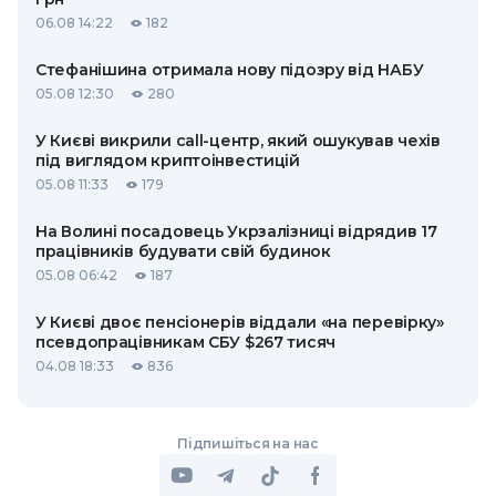
06.08 14:22
182
Стефанішина отримала нову підозру від НАБУ
05.08 12:30
280
У Києві викрили call-центр, який ошукував чехів
під виглядом криптоінвестицій
05.08 11:33
179
На Волині посадовець Укрзалізниці відрядив 17
працівників будувати свій будинок
05.08 06:42
187
У Києві двоє пенсіонерів віддали «на перевірку»
псевдопрацівникам СБУ $267 тисяч
04.08 18:33
836
Підпишіться на нас