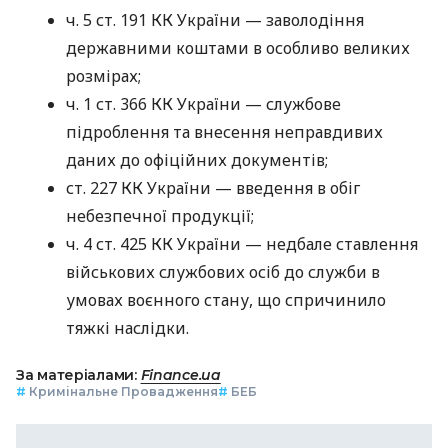
ч. 5 ст. 191 КК України — заволодіння
державними коштами в особливо великих
розмірах;
ч. 1 ст. 366 КК України — службове
підроблення та внесення неправдивих
даних до офіційних документів;
ст. 227 КК України — введення в обіг
небезпечної продукції;
ч. 4 ст. 425 КК України — недбале ставлення
військових службових осіб до служби в
умовах воєнного стану, що спричинило
тяжкі наслідки.
За матеріалами:
Finance.ua
#
Кримінальне Провадження
#
БЕБ