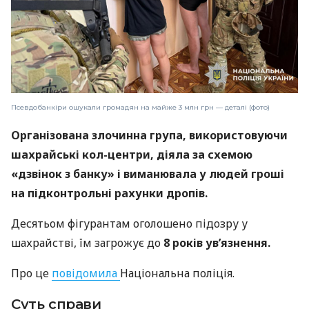
Псевдобанкіри ошукали громадян на майже 3 млн грн — деталі (фото)
Організована злочинна група, використовуючи
шахрайські кол-центри, діяла за схемою
«дзвінок з банку» і виманювала у людей гроші
на підконтрольні рахунки дропів.
Десятьом фігурантам оголошено підозру у
шахрайстві, їм загрожує до
8 років увʼязнення.
Про це
повідомила
Національна поліція.
Суть справи